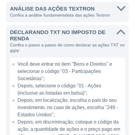
de produtos da Textron inclui aviões
executivos, aeronaves militares, veículos
ANÁLISE DAS AÇÕES TEXTRON
Confira a análise fundamentalista das ações Textron
utilitários e até mesmo produtos financeiros,
o que a torna uma das empresas mais
DECLARANDO TXT NO IMPOSTO DE
versáteis de seu segmento.
RENDA
Confira o passo a passo de como declarar as ações TXT no
O modelo de negócios da Textron baseia-se
IRPF
na engenharia de alta precisão e inovação, o
que lhe permite atender tanto os mercados
Você deve entrar no item "Bens e Direitos" e
de aviação civil quanto militar. A empresa
selecionar o código "03 - Participações
ganha dinheiro através da venda de
Societárias";
aeronaves e serviços relacionados, além de
Depois, selecione o código "01 - Ações
(inclusive as listadas em bolsa)";
oferecer suporte e manutenção a seus
Depois, em localização, escolha o país do seu
produtos. Ao longo dos anos, a Textron
investimento, no caso de ações, escolha "249 -
diversificou suas operações, absorvendo
Estados Unidos";
várias empresas e expandindo suas linhas
Depois, em discriminação, coloque o código da
de produtos, o que ajudou a solidificar sua
ação, a quantidade de ações e o preço pago em