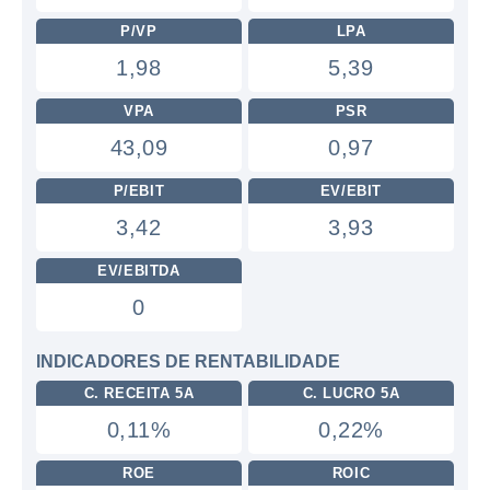
P/VP
LPA
1,98
5,39
VPA
PSR
43,09
0,97
P/EBIT
EV/EBIT
3,42
3,93
EV/EBITDA
0
INDICADORES DE RENTABILIDADE
C. RECEITA 5A
C. LUCRO 5A
0,11%
0,22%
ROE
ROIC