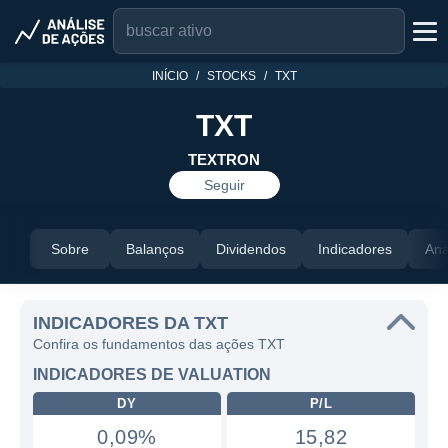
INÍCIO
STOCKS
TXT
TXT
TEXTRON
Seguir
Sobre
Balanços
Dividendos
Indicadores
Aná
INDICADORES DA TXT
Confira os fundamentos das ações TXT
INDICADORES DE VALUATION
DY
P/L
0,09%
15,82