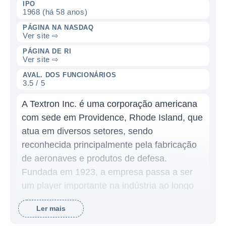
IPO
1968 (há 58 anos)
PÁGINA NA NASDAQ
Ver site ⇨
PÁGINA DE RI
Ver site ⇨
AVAL. DOS FUNCIONÁRIOS
3.5 / 5
A Textron Inc. é uma corporação americana
com sede em Providence, Rhode Island, que
atua em diversos setores, sendo
reconhecida principalmente pela fabricação
de aeronaves e produtos de defesa.
Fundada em 1923, a empresa passa a ser
um player importante na indústria ao longo
dos anos, diversificando suas operações e
Ler mais
expandindo sua presença global. O portfólio