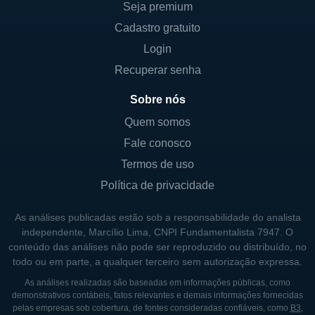
Seja premium
incluem: aeronáutica, que abrange todas as
Cadastro gratuito
suas operações de fabricação de aviões e
Login
helicópteros; defesa, que inclui produtos
para aplicações militares; e veículos, onde a
Recuperar senha
empresa produz desde aeronaves pessoais
Sobre nós
até utilitários de combate. Cada uma dessas
Quem somos
divisões permite à Textron capturar
Fale conosco
diferentes segmentos de mercado e
diversificar seu risco em várias indústrias.
Termos de uso
Política de privacidade
Os controladores da empresa incluem uma
combinação de acionistas institucionais e
As análises publicadas estão sob a responsabilidade do analista
investidores individuais, sendo que a
independente, Marcílio Lima, CNPI Fundamentalista 7947. O
conteúdo das análises não pode ser reproduzido ou distribuído, no
estrutura acionária é pública, permitindo a
todo ou em parte, a qualquer terceiro sem autorização expressa.
negociação de suas ações em bolsa. Não há
As análises realizadas são baseadas em informações públicas, como
informações disponíveis que indiquem
demonstrativos contábeis, fatos relevantes e demais informações fornecidas
participação governamental significativa na
pelas empresas sob cobertura, de fontes consideradas confiáveis, como
B3
,