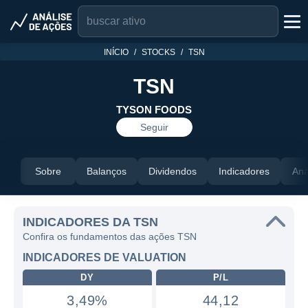
INÍCIO
STOCKS
TSN
TSN
TYSON FOODS
Seguir
Sobre
Balanços
Dividendos
Indicadores
Aná
INDICADORES DA TSN
Confira os fundamentos das ações TSN
INDICADORES DE VALUATION
DY
P/L
3,49%
44,12