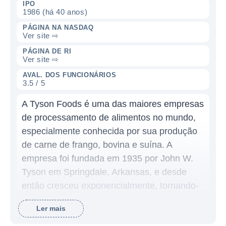
IPO
1986 (há 40 anos)
PÁGINA NA NASDAQ
Ver site ⇨
PÁGINA DE RI
Ver site ⇨
AVAL. DOS FUNCIONÁRIOS
3.5 / 5
A Tyson Foods é uma das maiores empresas
de processamento de alimentos no mundo,
especialmente conhecida por sua produção
de carne de frango, bovina e suína. A
empresa foi fundada em 1935 por John W.
Tyson em Springdale, Arkansas, e desde
então cresceu exponencialmente, tornando-
se uma das líderes globais no setor de
Ler mais
alimentos. O objetivo da Tyson Foods é