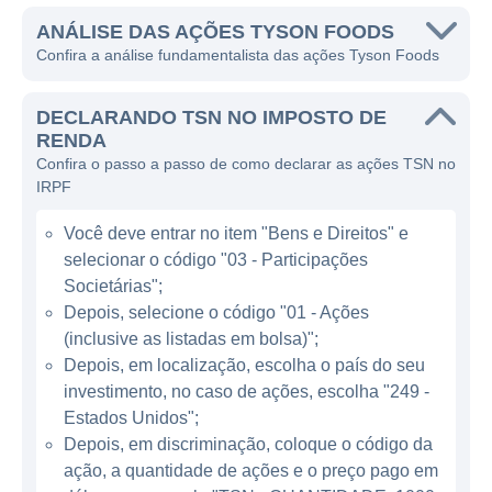
fornecer proteína de alta qualidade a
consumidores em todo o mundo, mantendo
ANÁLISE DAS AÇÕES TYSON FOODS
Confira a análise fundamentalista das ações Tyson Foods
práticas sustentáveis e eficientes em suas
operações.
DECLARANDO TSN NO IMPOSTO DE
A empresa atua principalmente no setor de
RENDA
Confira o passo a passo de como declarar as ações TSN no
alimentos e bebidas, sendo uma das
IRPF
principais fornecedoras de carnes e produtos
à base de carne. Tyson Foods gera receita
Você deve entrar no item "Bens e Direitos" e
através da venda de produtos alimentícios,
selecionar o código "03 - Participações
que incluem não apenas carnes in natura,
Societárias";
mas também produtos processados, como
Depois, selecione o código "01 - Ações
(inclusive as listadas em bolsa)";
salsichas, nuggets, carnes temperadas e
Depois, em localização, escolha o país do seu
outras opções prontas para consumo. Sua
investimento, no caso de ações, escolha "249 -
abrangência no mercado a posiciona como
Estados Unidos";
uma escolha popular tanto para
Depois, em discriminação, coloque o código da
consumidores quanto para grandes redes de
ação, a quantidade de ações e o preço pago em