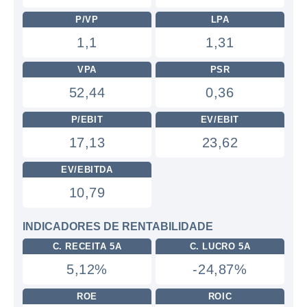
P/VP
LPA
1,1
1,31
VPA
PSR
52,44
0,36
P/EBIT
EV/EBIT
17,13
23,62
EV/EBITDA
10,79
INDICADORES DE RENTABILIDADE
C. RECEITA 5A
C. LUCRO 5A
5,12%
-24,87%
ROE
ROIC