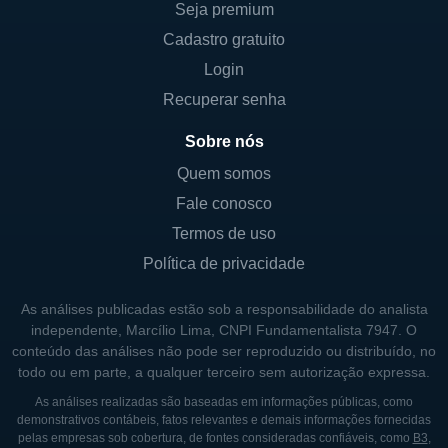
Seja premium
setor de carnes, mas também um exemplo
Cadastro gratuito
de como as empresas podem incorporar
práticas sustentáveis em seus negócios. A
Login
empresa tem investido recursos
Recuperar senha
consideráveis em iniciativas que buscam
Sobre nós
reduzir suas emissões de carbono, otimizar o
Quem somos
uso de água e promover o bem-estar animal.
Este compromisso com a sustentabilidade
Fale conosco
não apenas melhora sua imagem de marca,
Termos de uso
mas também atende à crescente demanda
Política de privacidade
dos consumidores por alimentos que são
As análises publicadas estão sob a responsabilidade do analista
produzidos de maneira mais ética e
independente, Marcílio Lima, CNPI Fundamentalista 7947. O
responsável.
conteúdo das análises não pode ser reproduzido ou distribuído, no
todo ou em parte, a qualquer terceiro sem autorização expressa.
O portfólio da Tyson Foods inclui marcas
As análises realizadas são baseadas em informações públicas, como
conhecidas como Tyson, Jimmy Dean,
demonstrativos contábeis, fatos relevantes e demais informações fornecidas
Hillshire Farm, e Sara Lee, que são
pelas empresas sob cobertura, de fontes consideradas confiáveis, como
B3
,