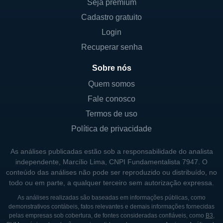
Seja premium
desenvolvimento de tecnologias que não
Cadastro gratuito
apenas atendem às necessidades dos
Login
usuários, mas também antecipam tendências
futuras. Isso inclui a implementação de
Recuperar senha
soluções de inteligência artificial e análise de
Sobre nós
big data, que estão se tornando cada vez
Quem somos
mais importantes no gerenciamento eficiente
Fale conosco
de operações.
Termos de uso
A empresa é fortemente comprometida com
Política de privacidade
a sustentabilidade e a responsabilidade
social corporativa. A Trimble busca
As análises publicadas estão sob a responsabilidade do analista
constantemente maneiras de reduzir o
independente, Marcílio Lima, CNPI Fundamentalista 7947. O
conteúdo das análises não pode ser reproduzido ou distribuído, no
impacto ambiental de suas operações e das
todo ou em parte, a qualquer terceiro sem autorização expressa.
indústrias que atende. Por meio de suas
As análises realizadas são baseadas em informações públicas, como
inovações, a empresa se propõe a ajudar
demonstrativos contábeis, fatos relevantes e demais informações fornecidas
seus clientes a alcançar maior eficiência e
pelas empresas sob cobertura, de fontes consideradas confiáveis, como
B3
,