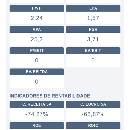
P/VP
LPA
2,24
1,57
VPA
PSR
25,2
3,71
P/EBIT
EV/EBIT
0
0
EV/EBITDA
0
INDICADORES DE RENTABILIDADE
C. RECEITA 5A
C. LUCRO 5A
-74,27%
-68,87%
ROE
ROIC