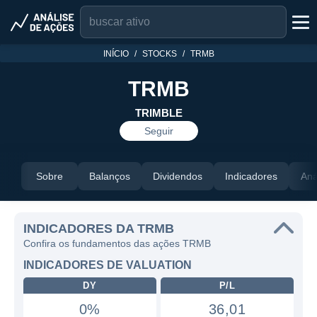
INÍCIO
STOCKS
TRMB
TRMB
TRIMBLE
Seguir
Sobre
Balanços
Dividendos
Indicadores
Aná
INDICADORES DA TRMB
Confira os fundamentos das ações TRMB
INDICADORES DE VALUATION
DY
P/L
0%
36,01