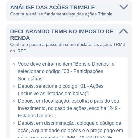
com sistemas geoespaciais. O foco da
ANÁLISE DAS AÇÕES TRIMBLE
Confira a análise fundamentalista das ações Trimble
empresa é transformar a maneira como o
trabalho é feito, proporcionando ferramentas
DECLARANDO TRMB NO IMPOSTO DE
e soluções que permitem a tomada de
RENDA
decisões mais informadas e eficientes.
Confira o passo a passo de como declarar as ações TRMB
no IRPF
A Trimble atua principalmente nas indústrias
de construção, agricultura, geoespacial,
Você deve entrar no item "Bens e Direitos" e
transporte e logística, oferecendo uma gama
selecionar o código "03 - Participações
de produtos que vão desde tecnologia de
Societárias";
GPS até aplicativos avançados de
Depois, selecione o código "01 - Ações
(inclusive as listadas em bolsa)";
modelagem de informações de construção
Depois, em localização, escolha o país do seu
(BIM). A empresa é conhecida por sua
investimento, no caso de ações, escolha "249 -
capacidade de integrar dados do mundo real
Estados Unidos";
à tecnologia, permitindo que os usuários
Depois, em discriminação, coloque o código da
visualizem, planejem e gerenciem suas
ação, a quantidade de ações e o preço pago em
operações de forma mais eficaz.
dólar, por exemplo "TRMB - QUANTIDADE: