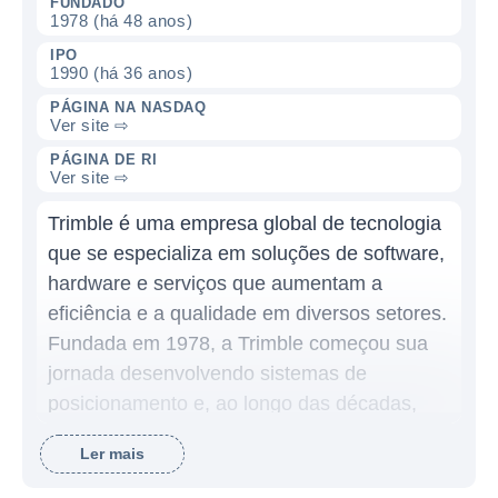
FUNDADO
1978 (há 48 anos)
IPO
1990 (há 36 anos)
PÁGINA NA NASDAQ
Ver site ⇨
PÁGINA DE RI
Ver site ⇨
Trimble é uma empresa global de tecnologia
que se especializa em soluções de software,
hardware e serviços que aumentam a
eficiência e a qualidade em diversos setores.
Fundada em 1978, a Trimble começou sua
jornada desenvolvendo sistemas de
posicionamento e, ao longo das décadas,
expandiu suas operações para incorporar
Ler mais
uma ampla variedade de aplicações, como
gestão de dados, contabilidade e integração