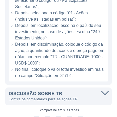
selecionar o código "03 - Participações
Societárias";
Depois, selecione o código "01 - Ações
ATUAÇÃO DA TR PARTICIPAÇÕES
(inclusive as listadas em bolsa)";
A TR Participações é conhecida por sua
Depois, em localização, escolha o país do seu
estratégia de investimentos em empresas de
investimento, no caso de ações, escolha "249 -
Estados Unidos";
crescimento, focando naquelas que têm
Depois, em discriminação, coloque o código da
potencial de valorização e geração de lucros
ação, a quantidade de ações e o preço pago em
a longo prazo. A empresa procura
dólar, por exemplo "TR - QUANTIDADE: 1000 -
constantemente por oportunidades no
USD$ 1000";
mercado que possam ser aproveitadas para
No final, coloque o valor total investido em reais
compor seu portfólio, buscando um equilíbrio
no campo "Situação em 31/12".
entre risco e retorno.
A companhia também é conhecida por seu
DISCUSSÃO SOBRE TR
Confira os comentários para as ações TR
compromisso com práticas de governança
corporativa, transparência e sustentabilidade
compartilhe em
suas redes
nos negócios, o que a torna uma opção