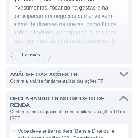
investimentos, focando na gestão e na
participação em negócios que envolvem
ativos de diversas naturezas, como títulos,
ações e imóveis. A companhia busca criar
valor por meio de uma gestão eficiente de
seus recursos, visando maximizar os
Ler mais
retornos para seus acionistas e investidores.
Os principais segmentos de atuação da TR
ANÁLISE DAS AÇÕES TR
envolvem a aquisição e a administração de
Confira a análise fundamentalista das ações TR
participações em outras empresas, bem
como investimentos diretos em ativos
DECLARANDO TR NO IMPOSTO DE
financeiros. A empresa tem um portfólio
RENDA
Confira o passo a passo de como declarar as ações TR no
diversificado que abrange diferentes setores
IRPF
da economia, o que permite reduzir riscos e
otimizar oportunidades de ganhos para a
Você deve entrar no item "Bens e Direitos" e
companhia.