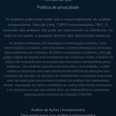
apresentam potencial de crescimento
Política de privacidade
robusto. Essa estratégia de
internacionalização não apenas diversifica
As análises publicadas estão sob a responsabilidade do analista
seu portfólio, mas também abre novas
independente, Marcílio Lima, CNPI Fundamentalista 7947. O
avenidas para receita e investimentos. A
conteúdo das análises não pode ser reproduzido ou distribuído, no
todo ou em parte, a qualquer terceiro sem autorização expressa.
companhia analisa cuidadosamente as
As análises realizadas são baseadas em informações públicas, como
características econômicas e políticas de
demonstrativos contábeis, fatos relevantes e demais informações fornecidas
cada país onde pretende atuar.
pelas empresas sob cobertura, de fontes consideradas confiáveis, como
B3
,
CVM
e página de relação com investidores das empresas. Assim, o Análise de
A atuação fora do Brasil é potencializada por
Ações não responde pela veracidade das informações apresentadas pelas
empresas, não existindo garantia expressa sobre a sua exatidão, e estão
alianças e parcerias com empresas locais
sujeitas a mudanças sem aviso prévio em decorrência de alterações nas
que conhecem o mercado e a dinâmica do
condições de mercado. As decisões de investimentos e estratégia financeiras
deve ser realizadas pelos próprios leitores. As análises não representam
setor, permitindo um aprendizado mútuo e
ofertas, negociação de valores mobiliários ou outros instrumentos financeiros,
uma sinergia que pode gerar resultados
e se alicerçam no mais alto padrão ético, de independência e autonomia
seguidas pelas diretrizes da Instrução CVM 598.
positivos. A diversidade geográfica das
operações também ajuda a mitigar riscos
Análise de Ações | Investimentos
associados a flutuações econômicas
Descomplicamos sua análise fundamentalista