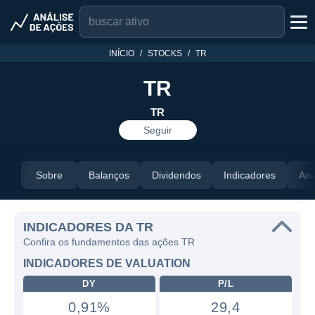
INÍCIO
STOCKS
TR
TR
TR
Seguir
Sobre
Balanços
Dividendos
Indicadores
Aná
INDICADORES DA TR
Confira os fundamentos das ações TR
INDICADORES DE VALUATION
DY
P/L
0,91%
29,4