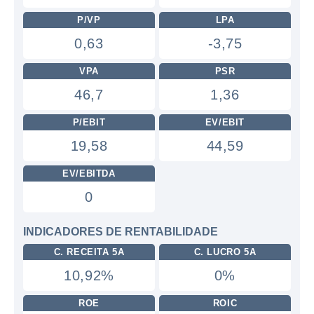
P/VP
LPA
0,63
-3,75
VPA
PSR
46,7
1,36
P/EBIT
EV/EBIT
19,58
44,59
EV/EBITDA
0
INDICADORES DE RENTABILIDADE
C. RECEITA 5A
C. LUCRO 5A
10,92%
0%
ROE
ROIC