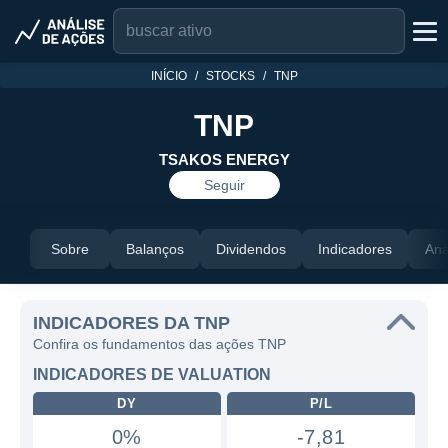
INÍCIO
STOCKS
TNP
TNP
TSAKOS ENERGY
Seguir
Sobre
Balanços
Dividendos
Indicadores
Aná
INDICADORES DA TNP
Confira os fundamentos das ações TNP
INDICADORES DE VALUATION
DY
P/L
0%
-7,81