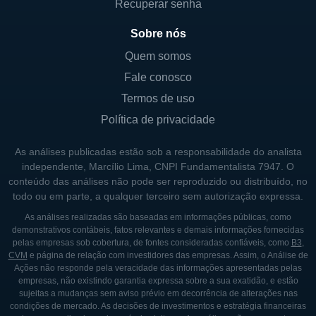
ofereça soluções personalizadas.
Recuperar senha
Adicionalmente, a empresa pode realizar
Sobre nós
operações em diferentes regiões do mundo,
Quem somos
proporcionando a flexibilidade necessitada
Fale conosco
para navegação em águas internacionais e
Termos de uso
mercados diversificados. Além do transporte
Política de privacidade
de óleo e gás, a Tsakos também pode
oferecer serviços de armazenamento e
As análises publicadas estão sob a responsabilidade do analista
transporte de diferentes produtos
independente, Marcílio Lima, CNPI Fundamentalista 7947. O
conteúdo das análises não pode ser reproduzido ou distribuído, no
relacionados ao petróleo, contribuindo para a
todo ou em parte, a qualquer terceiro sem autorização expressa.
eficiência do sistema energético global.
As análises realizadas são baseadas em informações públicas, como
demonstrativos contábeis, fatos relevantes e demais informações fornecidas
pelas empresas sob cobertura, de fontes consideradas confiáveis, como
B3
,
PRESENÇA GLOBAL E ATUAÇÃO
CVM
e página de relação com investidores das empresas. Assim, o Análise de
INTERNACIONAL
Ações não responde pela veracidade das informações apresentadas pelas
empresas, não existindo garantia expressa sobre a sua exatidão, e estão
A Tsakos Energy Navigation está presente
sujeitas a mudanças sem aviso prévio em decorrência de alterações nas
condições de mercado. As decisões de investimentos e estratégia financeiras
em várias regiões do mundo, atendendo