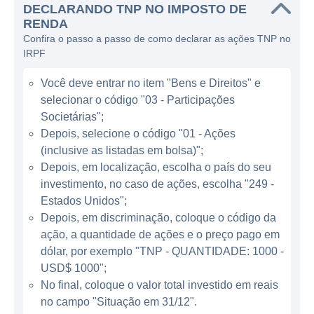
composta por navios modernamente
DECLARANDO TNP NO IMPOSTO DE
equipados, que são projetados para atender
RENDA
Confira o passo a passo de como declarar as ações TNP no
às demandas específicas de seus clientes. A
IRPF
empresa adota práticas rigorosas de
manutenção e segurança para garantir a
Você deve entrar no item "Bens e Direitos" e
operação eficiente de seus navios, além de
selecionar o código "03 - Participações
estar sempre em conformidade com as
Societárias";
regulamentações ambientais e padrões da
Depois, selecione o código "01 - Ações
(inclusive as listadas em bolsa)";
indústria.
Depois, em localização, escolha o país do seu
investimento, no caso de ações, escolha "249 -
ATUAÇÃO DA TSAKOS ENERGY
Estados Unidos";
NAVIGATION
Depois, em discriminação, coloque o código da
ação, a quantidade de ações e o preço pago em
A Tsakos Energy Navigation opera no setor
dólar, por exemplo "TNP - QUANTIDADE: 1000 -
de transporte marítimo, mais
USD$ 1000";
especificamente no transporte de petróleo e
No final, coloque o valor total investido em reais
derivados, além de gás natural liquefeito. A
no campo "Situação em 31/12".