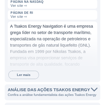
PÁGINA NA NASDAQ
Ver site ⇨
PÁGINA DE RI
Ver site ⇨
A Tsakos Energy Navigation é uma empresa
grega líder no setor de transporte marítimo,
especializada na operação de petroleiros e
transportes de gás natural liquefeito (GNL).
Fundada em 1999 por Nikolas Tsakos, a
empresa visa proporcionar serviços de
transporte de alta qualidade, focando
principalmente no transporte de produtos
Ler mais
petrolíferos e gás, contribuindo assim para a
rede global de energia.
ANÁLISE DAS AÇÕES TSAKOS ENERGY
Com sede em Atenas, a Tsakos Energy
Confira a análise fundamentalista das ações Tsakos Energy
Navigation opera uma frota diversificada