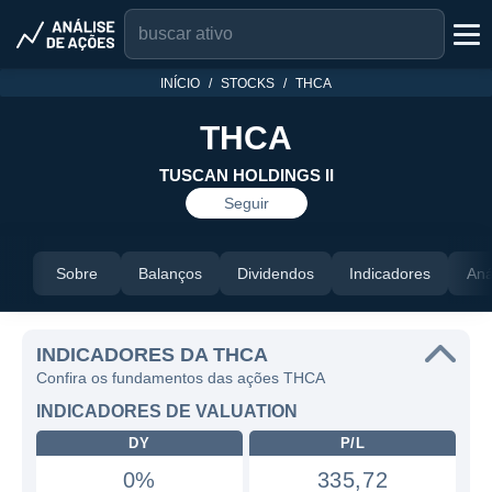
INÍCIO
STOCKS
THCA
THCA
TUSCAN HOLDINGS II
Seguir
Sobre
Balanços
Dividendos
Indicadores
Aná
INDICADORES DA THCA
Confira os fundamentos das ações THCA
INDICADORES DE VALUATION
DY
P/L
0%
335,72