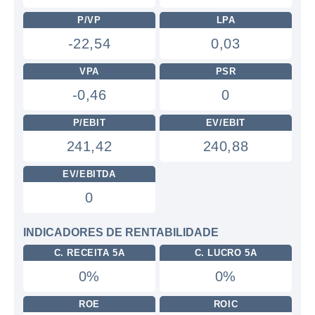
P/VP
LPA
-22,54
0,03
VPA
PSR
-0,46
0
P/EBIT
EV/EBIT
241,42
240,88
EV/EBITDA
0
INDICADORES DE RENTABILIDADE
C. RECEITA 5A
C. LUCRO 5A
0%
0%
ROE
ROIC