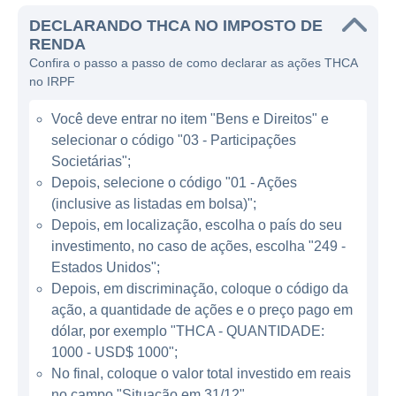
privada antes que ela se torne pública,
DECLARANDO THCA NO IMPOSTO DE
através de uma fusão ou aquisição.
RENDA
Confira o passo a passo de como declarar as ações THCA
A empresa se dedica a identificar
no IRPF
oportunidades de investimento que possam
Você deve entrar no item "Bens e Direitos" e
trazer valor a seus acionistas. Os líderes da
selecionar o código "03 - Participações
Tuscan Holdings II têm uma vasta
Societárias";
experiência no setor e um histórico de
Depois, selecione o código "01 - Ações
sucesso em identificar e investir em
(inclusive as listadas em bolsa)";
empresas promissoras.
Depois, em localização, escolha o país do seu
investimento, no caso de ações, escolha "249 -
ATUAÇÃO DA TUSCAN HOLDINGS II
Estados Unidos";
Depois, em discriminação, coloque o código da
Tuscan Holdings II opera no segmento de
ação, a quantidade de ações e o preço pago em
SPACs, um modelo que ganhou
dólar, por exemplo "THCA - QUANTIDADE:
popularidade significante nos últimos anos
1000 - USD$ 1000";
No final, coloque o valor total investido em reais
no mercado financeiro, especialmente nos
no campo "Situação em 31/12".