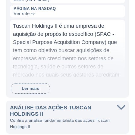
PÁGINA NA NASDAQ
Ver site ⇨
Tuscan Holdings II é uma empresa de
aquisição de propósito específico (SPAC -
Special Purpose Acquisition Company) que
tem como objetivo buscar aquisições de
empresas em crescimento nos setores de
tecnologia, saúde e outros setores de
mercado nos quais seus gestores acreditam
ter oportunidades significativas. Este modelo
Ler mais
de negócios permite à empresa levantar
capital através de uma oferta pública inicial
(IPO) para financiar a aquisição de uma ou
ANÁLISE DAS AÇÕES TUSCAN
HOLDINGS II
mais empresas-alvo. O principal apelo das
Confira a análise fundamentalista das ações Tuscan
SPACs é que elas oferecem aos investidores
Holdings II
a chance de investir em uma empresa