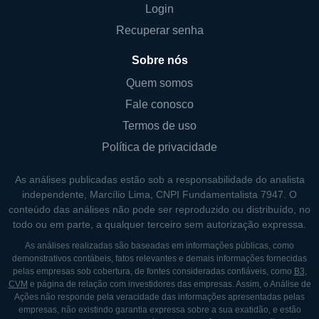
Login
Até o momento, a Tuscan Holdings II focou
Recuperar senha
em identificar empresas em setores de
tecnologia e saúde, que historicamente têm
Sobre nós
demonstrado resiliência e potencial de
Quem somos
crescimento. Essas áreas são vistas como
Fale conosco
fundamentais para a adaptação às novas
Termos de uso
demandas do mercado e às mudanças
Política de privacidade
comportamentais dos consumidores,
especialmente em tempos de inovação
As análises publicadas estão sob a responsabilidade do analista
tecnológica acelerada.
independente, Marcílio Lima, CNPI Fundamentalista 7947. O
conteúdo das análises não pode ser reproduzido ou distribuído, no
todo ou em parte, a qualquer terceiro sem autorização expressa.
CONTROLADORES E PRINCIPAIS
As análises realizadas são baseadas em informações públicas, como
SÓCIOS
demonstrativos contábeis, fatos relevantes e demais informações fornecidas
pelas empresas sob cobertura, de fontes consideradas confiáveis, como
B3
,
A estrutura acionária da Tuscan Holdings II é
CVM
e página de relação com investidores das empresas. Assim, o Análise de
típica das SPACs, onde os fundadores e
Ações não responde pela veracidade das informações apresentadas pelas
empresas, não existindo garantia expressa sobre a sua exatidão, e estão
gestores costumam manter uma participação