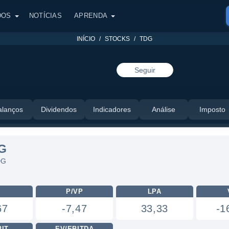
DOS
NOTÍCIAS
APRENDA
INÍCIO
STOCKS
TDG
Seguir
alanços
Dividendos
Indicadores
Análise
Imposto
G
DG
L
P/VP
LPA
67
-7,47
33,33
-1
BIT
EV/EBITDA