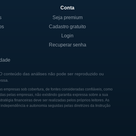
Conta
s
Seja premium
os
Cadastro gratuito
Login
Recuperar senha
idade
 O conteúdo das análises não pode ser reproduzido ou
essa.
as empresas sob cobertura, de fontes consideradas confiáveis, como
das pelas empresas, não existindo garantia expressa sobre a sua
tégia financeiras deve ser realizadas pelos próprios leitores. As
e independência e autonomia seguidas pelas diretrizes da Instrução