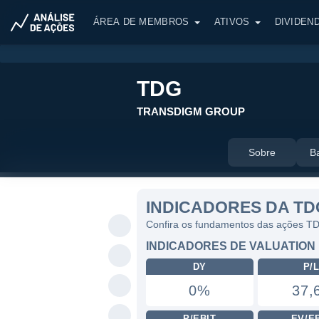
ÁREA DE MEMBROS
ATIVOS
DIVIDEN
TDG
TRANSDIGM GROUP
Sobre
B
INDICADORES DA TD
Confira os fundamentos das ações T
INDICADORES DE VALUATION
DY
P/
0%
37,
P/EBIT
EV/E