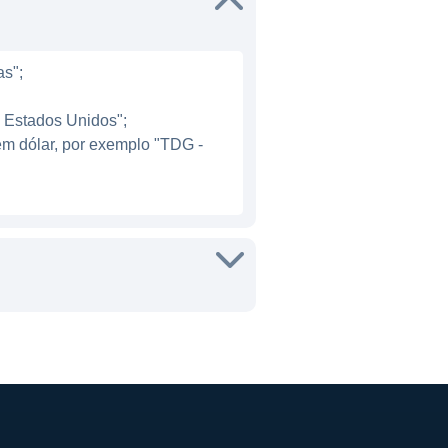
as";
- Estados Unidos";
em dólar, por exemplo "TDG -