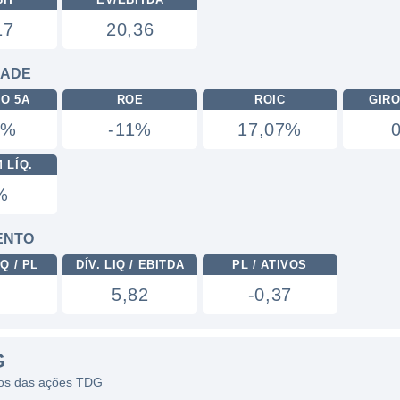
17
20,36
DADE
RO 5A
ROE
ROIC
GIRO
3%
-11%
17,07%
 LÍQ.
%
ENTO
Q / PL
DÍV. LIQ / EBITDA
PL / ATIVOS
5,82
-0,37
G
icos das ações TDG