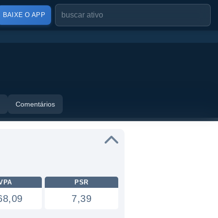
BAIXE O APP
Comentários
VPA
PSR
68,09
7,39