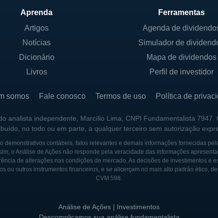
Aprenda
Ferramentas
Artigos
Agenda de dividendo
Notícias
Simulador de dividend
Dicionário
Mapa de dividendos
Livros
Perfil de investidor
m somos
Fale conosco
Termos de uso
Política de privac
 do analista independente, Marcílio Lima, CNPI Fundamentalista 7947.
ribuído, no todo ou em parte, a qualquer terceiro sem autorização expr
 demonstrativos contábeis, fatos relevantes e demais informações fornecidas pel
sim, o Análise de Ações não responde pela veracidade das informações apresenta
ência de alterações nas condições de mercado. As decisões de investimentos e estra
os ou outros instrumentos financeiros, e se alicerçam no mais alto padrão ético, d
CVM 598.
Análise de Ações | Investimentos
Descomplicamos sua análise fundamentalista