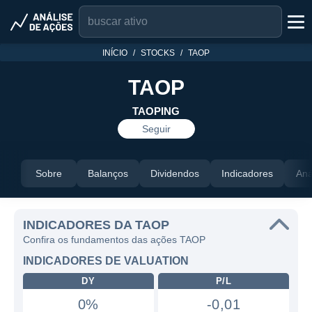
INÍCIO
STOCKS
TAOP
TAOP
TAOPING
Seguir
Sobre
Balanços
Dividendos
Indicadores
Aná
INDICADORES DA TAOP
Confira os fundamentos das ações TAOP
INDICADORES DE VALUATION
DY
P/L
0%
-0,01