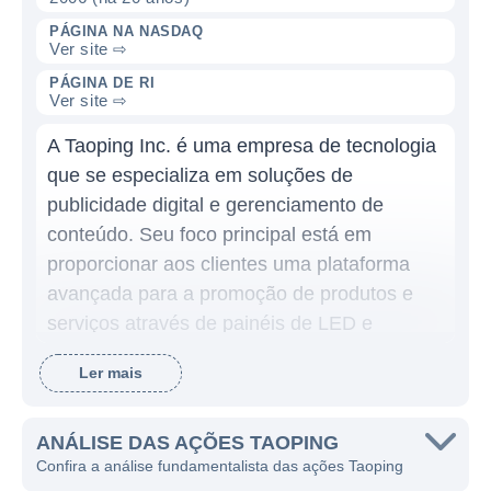
PÁGINA NA NASDAQ
Ver site ⇨
PÁGINA DE RI
Ver site ⇨
A Taoping Inc. é uma empresa de tecnologia
que se especializa em soluções de
publicidade digital e gerenciamento de
conteúdo. Seu foco principal está em
proporcionar aos clientes uma plataforma
avançada para a promoção de produtos e
serviços através de painéis de LED e
monitores digitais. Desde a sua fundação, a
Ler mais
Taoping tem se esforçado para inovar no
setor de publicidade, facilitando a
comunicação entre as marcas e seus
ANÁLISE DAS AÇÕES TAOPING
Confira a análise fundamentalista das ações Taoping
consumidores.