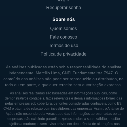
projetados para funcionarem em qualquer
Recuperar senha
dispositivo conectado e são integrados com
ferramentas de análise de dados. Isso ajuda
Sobre nós
os clientes a monitorarem a eficácia das
Quem somos
suas campanhas publicitárias e ajustá-las
Fale conosco
em tempo real, garantindo assim um retorno
Termos de uso
sobre investimento mais significativo.
Política de privacidade
CONTROLE E PRINCIPAIS SÓCIOS
As análises publicadas estão sob a responsabilidade do analista
independente, Marcílio Lima, CNPI Fundamentalista 7947. O
A Taoping é de propriedade de um grupo de
conteúdo das análises não pode ser reproduzido ou distribuído, no
todo ou em parte, a qualquer terceiro sem autorização expressa.
acionistas que inclui tanto investidores
institucionais como individuais. O fundador
As análises realizadas são baseadas em informações públicas, como
demonstrativos contábeis, fatos relevantes e demais informações fornecidas
da empresa desempenha um papel crucial
pelas empresas sob cobertura, de fontes consideradas confiáveis, como
B3
,
no direcionamento da visão e das estratégias
CVM
e página de relação com investidores das empresas. Assim, o Análise de
Ações não responde pela veracidade das informações apresentadas pelas
da Taoping. O envolvimento de investidores
empresas, não existindo garantia expressa sobre a sua exatidão, e estão
estratégicos é fundamental para a expansão
sujeitas a mudanças sem aviso prévio em decorrência de alterações nas