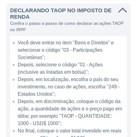
A empresa é mais conhecida por seus
DECLARANDO TAOP NO IMPOSTO DE
produtos e serviços que englobam a gestão
RENDA
Confira o passo a passo de como declarar as ações TAOP
e operação de telas digitais, permitindo que
no IRPF
seus clientes exibam anúncios de forma
dinâmica e em tempo real. Isso inclui a
Você deve entrar no item "Bens e Direitos" e
integração de tecnologia de ponta, análise
selecionar o código "03 - Participações
de dados, e ferramentas que ajudam a
Societárias";
otimizar a estratégia de marketing de seus
Depois, selecione o código "01 - Ações
(inclusive as listadas em bolsa)";
parceiros. Ao utilizar a tecnologia de nuvem,
Depois, em localização, escolha o país do seu
a Taoping consegue oferecer soluções
investimento, no caso de ações, escolha "249 -
escaláveis que se adaptam às necessidades
Estados Unidos";
dos clientes em diferentes setores.
Depois, em discriminação, coloque o código da
ação, a quantidade de ações e o preço pago em
ATUAÇÃO DA TAOPING
dólar, por exemplo "TAOP - QUANTIDADE:
1000 - USD$ 1000";
A Taoping atua principalmente na China,
No final, coloque o valor total investido em reais
onde a demanda por publicidade digital está