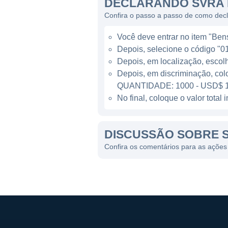
DECLARANDO SVRA 
Os produtos da Savara são d
Confira o passo a passo de como dec
eficácia e segurança. A empr
Você deve entrar no item "Bens 
produtos estejam na vanguar
Depois, selecione o código "01
comercializar terapias, mas
Depois, em localização, escol
doenças respiratórias.
Depois, em discriminação, col
QUANTIDADE: 1000 - USD$ 1
ATUAÇÃO GLOBAL E ME
No final, coloque o valor tota
A Savara Inc. opera princip
DISCUSSÃO SOBRE 
internacionalmente através d
empresa está focada em iden
Confira os comentários para as ações
demanda por terapias respir
O aumento da conscientizaçã
que incentivam a Savara a e
eficácia de seus medicament
de mercado e melhorar a ace