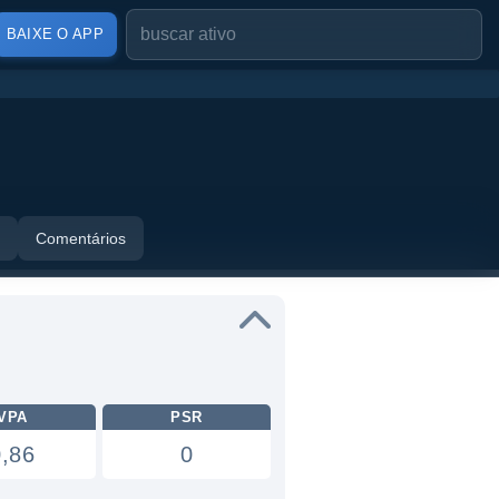
BAIXE O APP
Comentários
VPA
PSR
0,86
0