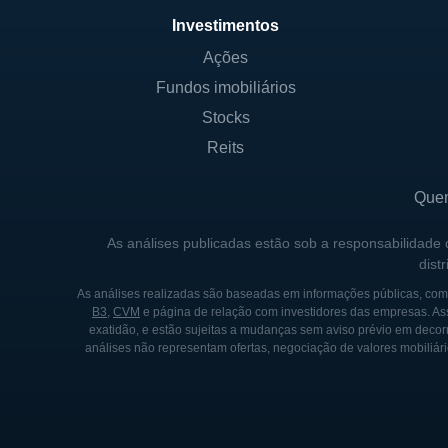
Investimentos
CONTROLE E ESTRUTURA
Ações
Fundos imobiliários
A Savara Inc. é uma empresa 
investidores institucionais q
Stocks
estratégicos que apoiam a v
Reits
respiratórias. Embora a com
transparência e o compromis
Que
A empresa não está sob con
As análises publicadas estão sob a responsabilidade
dist
e segurança em laboratório n
garante que todos os seus p
As análises realizadas são baseadas em informações públicas, como
B3
,
CVM
e página de relação com investidores das empresas. As
distribuição.
exatidão, e estão sujeitas a mudanças sem aviso prévio em decorr
análises não representam ofertas, negociação de valores mobiliári
HISTÓRICO E FUNDADOR
A Savara Inc. foi fundada em
farmacêutica. A empresa com