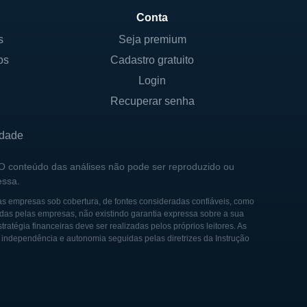
Conta
s
Seja premium
os
Cadastro gratuito
as que incluem tanto
ela presença de investidores
Login
s eficazes para doenças
Recuperar senha
e esforça para manter a
idade
s regulamentações de saúde
 O conteúdo das análises não pode ser reproduzido ou
essa.
os Estados Unidos. Isso
 para comercialização e
as empresas sob cobertura, de fontes consideradas confiáveis, como
das pelas empresas, não existindo garantia expressa sobre a sua
tégia financeiras deve ser realizadas pelos próprios leitores. As
e independência e autonomia seguidas pelas diretrizes da Instrução
em biotecnologia e
amento de doenças