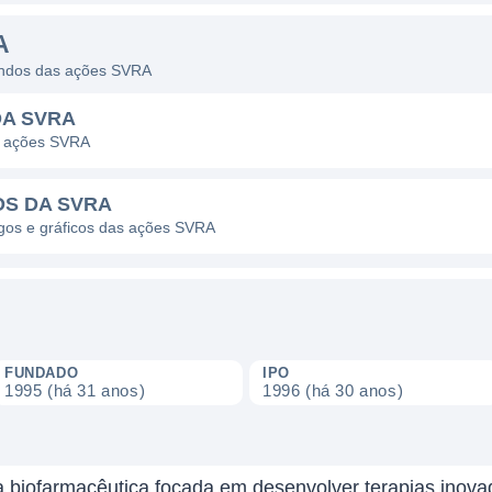
A
dendos das ações SVRA
DA SVRA
s ações SVRA
OS DA SVRA
agos e gráficos das ações SVRA
FUNDADO
IPO
1995 (há 31 anos)
1996 (há 30 anos)
 biofarmacêutica focada em desenvolver terapias inova