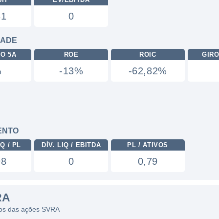
31
0
DADE
RO 5A
ROE
ROIC
GIRO
%
-13%
-62,82%
ENTO
Q / PL
DÍV. LIQ / EBITDA
PL / ATIVOS
98
0
0,79
RA
icos das ações SVRA