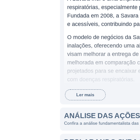
respiratórias, especialmente
Fundada em 2008, a Savara b
e acessíveis, contribuindo p
O modelo de negócios da Sa
inalações, oferecendo uma al
visam melhorar a entrega de
melhorada em comparação co
projetados para se encaixar
com doenças respiratórias.
Ler mais
PRINCIPAIS PRODUTOS E
A Savara tem vários produtos 
ANÁLISE DAS AÇÕES
tratamento de infecções pul
Confira a análise fundamentalista da
a entrega de medicamentos a
outros estudos e desenvolvi