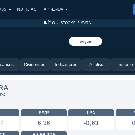
DOS
NOTÍCIAS
APRENDA
INÍCIO
STOCKS
SVRA
Seguir
alanços
Dividendos
Indicadores
Análise
Imposto
RA
VRA
L
P/VP
LPA
64
6,36
-0,63
BIT
EV/EBITDA