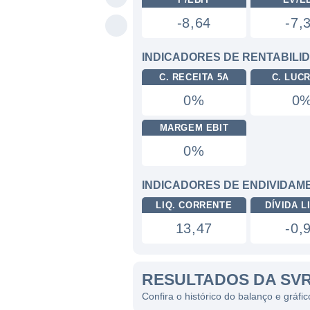
-8,64
-7,
INDICADORES DE RENTABILI
C. RECEITA 5A
C. LUC
0%
0
MARGEM EBIT
0%
INDICADORES DE ENDIVIDAM
LIQ. CORRENTE
DÍVIDA LI
13,47
-0,
RESULTADOS DA SV
Confira o histórico do balanço e gráf