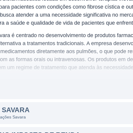
 para pacientes com condições como fibrose cística e o
usca atender a uma necessidade significativa no merca
ara a saúde e qualidade de vida de pacientes que enfrent
vara é centrado no desenvolvimento de produtos farma
ternativa a tratamentos tradicionais. A empresa desenvo
 medicamentos diretamente aos pulmões, o que pode res
m as formas orais ou intravenosas. Os produtos em d
 em um regime de tratamento que atenda às necessidade
 LINHAS DE NEGÓCIOS
em seu portfólio, incluindo a AeroVanc, uma terapia inal
 SAVARA
monares em pacientes com fibrose cística. Esta abordag
s ações Savara
ntimicrobianos diretamente no local da infecção. Além 
mentos de medicamentos que visem outros tipos de doenç