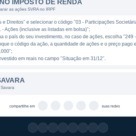
NO IMPOSTO DE RENDA
esenvolvidos após extensas pesquisas e testes clínico
larar as ações SVRA no IRPF
esa colabora com instituições de pesquisa e universidad
e Direitos" e selecionar o código "03 - Participações Societári
da da ciência e tecnologia medicamentosa. Assim, Sav
 - Ações (inclusive as listadas em bolsa)";
 também contribuir ativamente para a pesquisa de merca
ha o país do seu investimento, no caso de ações, escolha "249 
oque o código da ação, a quantidade de ações e o preço pago 
000";
RCADO
l investido em reais no campo "Situação em 31/12".
almente nos Estados Unidos e possui planos de expandir
SAVARA
e parcerias estratégicas e colaborações com outras em
tificar e acessar novos mercados para seus produtos, a
 Savara
atórias em todo o mundo.
compartilhe em
suas redes
o sobre doenças respiratórias e a necessidade de trata
xpandir suas operações. Além disso, a empresa realiza 
os em várias populações e condições clínicas, o que po
itação do produto.