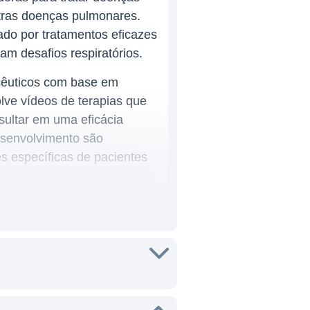
utras doenças pulmonares.
do por tratamentos eficazes
am desafios respiratórios.
cêuticos com base em
lve vídeos de terapias que
ultar em uma eficácia
esenvolvimento são
s específicas de pacientes
atória voltada para o
em inovadora busca otimizar
disso, a empresa investe em
as respiratórias.