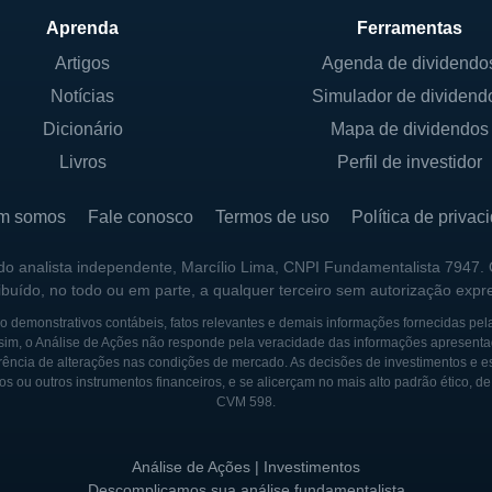
Aprenda
Ferramentas
 DA SAVARA
Artigos
Agenda de dividendo
Notícias
Simulador de dividend
de capital aberto, listada na Nasdaq, e possui acionist
uanto individuais. A estrutura acionária é caracterizada p
Dicionário
Mapa de dividendos
isão de longo prazo da empresa em desenvolver terapia
Livros
Perfil de investidor
posição acionária possa mudar com o tempo, a Savara s
so com seus acionistas.
m somos
Fale conosco
Termos de uso
Política de privac
trole governamental, mas atua em conformidade com a
 do analista independente, Marcílio Lima, CNPI Fundamentalista 7947.
ribuído, no todo ou em parte, a qualquer terceiro sem autorização expr
os países onde opera, incluindo as diretrizes da FDA n
rodutos e estudos clínicos cumpram os padrões exigidos
 demonstrativos contábeis, fatos relevantes e demais informações fornecidas pel
sim, o Análise de Ações não responde pela veracidade das informações apresenta
ência de alterações nas condições de mercado. As decisões de investimentos e estra
os ou outros instrumentos financeiros, e se alicerçam no mais alto padrão ético, d
CVM 598.
ES
 2008 por vários profissionais com extensa experiência 
Análise de Ações | Investimentos
eçou sua jornada com a missão de revolucionar o trat
Descomplicamos sua análise fundamentalista