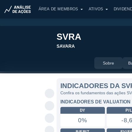
ÁREA DE MEMBROS
ATIVOS
DIVIDEN
SVRA
SAVARA
Sobre
B
INDICADORES DA SV
Confira os fundamentos das ações S
INDICADORES DE VALUATION
DY
P/
0%
-8,
P/EBIT
EV/E