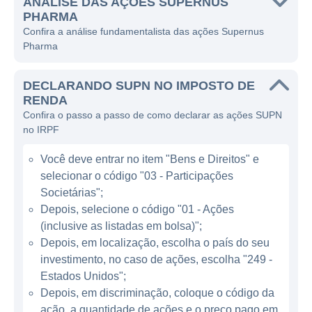
totalmente tratadas, proporcionando assim
ANÁLISE DAS AÇÕES SUPERNUS
PHARMA
uma melhor qualidade de vida para os
Confira a análise fundamentalista das ações Supernus
pacientes que precisam desses
Pharma
medicamentos.
DECLARANDO SUPN NO IMPOSTO DE
A atuação da Supernus Pharmaceuticals é
RENDA
predominantemente no mercado americano,
Confira o passo a passo de como declarar as ações SUPN
onde a empresa distribui seus produtos.
no IRPF
Suas principais linhas de negócios incluem a
Você deve entrar no item "Bens e Direitos" e
comercialização de medicamentos que são
selecionar o código "03 - Participações
especialmente formulados para oferecer
Societárias";
terapias eficazes a pacientes com
Depois, selecione o código "01 - Ações
necessidades específicas. A Supernus tem
(inclusive as listadas em bolsa)";
um foco particular na epilepsia, e
Depois, em localização, escolha o país do seu
desenvolver medicamentos que visam
investimento, no caso de ações, escolha "249 -
reduzir as crises epilépticas foi uma das suas
Estados Unidos";
principais iniciativas.
Depois, em discriminação, coloque o código da
ação, a quantidade de ações e o preço pago em