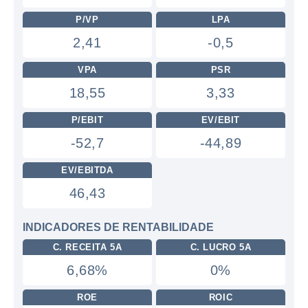
P/VP
LPA
2,41
-0,5
VPA
PSR
18,55
3,33
P/EBIT
EV/EBIT
-52,7
-44,89
EV/EBITDA
46,43
INDICADORES DE RENTABILIDADE
C. RECEITA 5A
C. LUCRO 5A
6,68%
0%
ROE
ROIC