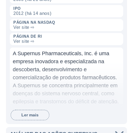
IPO
2012 (há 14 anos)
PÁGINA NA NASDAQ
Ver site ⇨
PÁGINA DE RI
Ver site ⇨
A Supernus Pharmaceuticals, Inc. é uma
empresa inovadora e especializada na
descoberta, desenvolvimento e
comercialização de produtos farmacêuticos.
A Supernus se concentra principalmente em
doenças do sistema nervoso central, como
epilepsia e transtornos do déficit de atenção.
Desde sua fundação, a empresa tem
Ler mais
buscado desenvolver medicamentos que
atendam a condições médicas não