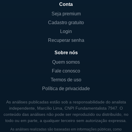
Conta
eficazes para garantir que seus produtos
estejam disponíveis para profissionais de
Seja premium
saúde e pacientes em todo o país. A
Cadastro gratuito
presença da Supernus pode ser observada
Login
em diversas instituições de saúde e
Recuperar senha
farmácias, refletindo seu engajamento com a
Sobre nós
comunidade médica.
Quem somos
A SUPERNUS HOJE
Fale conosco
Termos de uso
Atualmente, a Supernus Pharmaceuticals
Política de privacidade
continua a crescer e se adaptar às
necessidades do mercado. Com uma forte
As análises publicadas estão sob a responsabilidade do analista
equipe de pesquisa e desenvolvimento, a
independente, Marcílio Lima, CNPI Fundamentalista 7947. O
empresa avalia constantemente
conteúdo das análises não pode ser reproduzido ou distribuído, no
todo ou em parte, a qualquer terceiro sem autorização expressa.
oportunidades para inovações que possam
As análises realizadas são baseadas em informações públicas, como
beneficiar os pacientes. Além disso, a