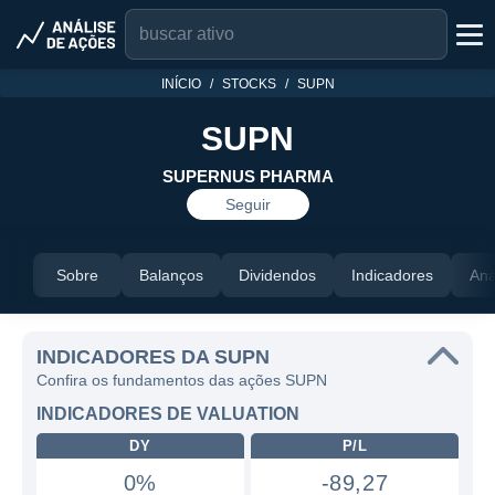
INÍCIO
STOCKS
SUPN
SUPN
SUPERNUS PHARMA
Seguir
Sobre
Balanços
Dividendos
Indicadores
Aná
INDICADORES DA SUPN
Confira os fundamentos das ações SUPN
INDICADORES DE VALUATION
DY
P/L
0%
-89,27