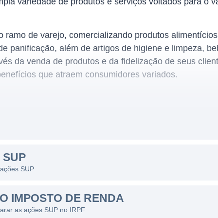
la variedade de produtos e serviços voltados para o va
 ramo de varejo, comercializando produtos alimentícios,
 de panificação, além de artigos de higiene e limpeza, be
vés da venda de produtos e da fidelização de seus clie
enefícios que atraem consumidores variados.
 um dos segmentos mais relevantes da economia, apr
 população. O sucesso da SUP pode ser atribuído à sua e
endimento e busca por oferecer um bom serviço ao clien
 SUP
tado, permitindo um fácil acesso para seus clientes.
s ações SUP
os, a SUP se destaca pela excelência no atendimento, q
 investe em treinamentos para sua equipe e adota polít
O IMPOSTO DE RENDA
ambiente favorável à compra, contribuindo para a fideli
larar as ações SUP no IRPF