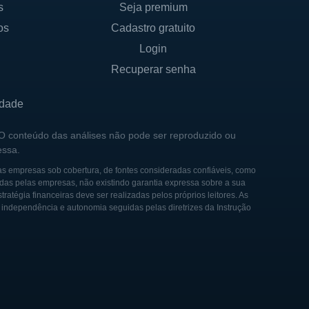
s
Seja premium
ole familiar permanece.
os
Cadastro gratuito
de inovações e melhorias
Login
Recuperar senha
idade
 de empreendedores com o
 O conteúdo das análises não pode ser reproduzido ou
sde os primórdios, a
essa.
redes de supermercados do
as empresas sob cobertura, de fontes consideradas confiáveis, como
das pelas empresas, não existindo garantia expressa sobre a sua
tégia financeiras deve ser realizadas pelos próprios leitores. As
e independência e autonomia seguidas pelas diretrizes da Instrução
e sua atuação. Em um
ovação. No decorrer dos
onais, amplo sortimento de
os hábitos de consumo,