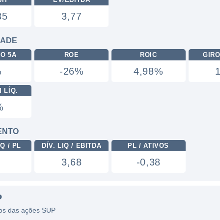
35
3,77
DADE
RO 5A
ROE
ROIC
GIRO
%
-26%
4,98%
 LÍQ.
%
ENTO
Q / PL
DÍV. LIQ / EBITDA
PL / ATIVOS
3,68
-0,38
P
icos das ações SUP