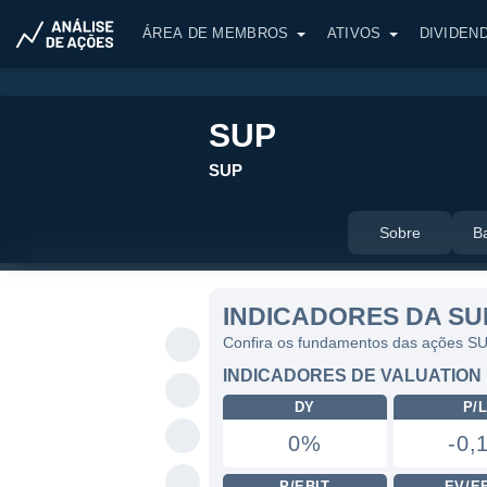
ÁREA DE MEMBROS
ATIVOS
DIVIDEN
SUP
SUP
Sobre
B
INDICADORES DA SU
Confira os fundamentos das ações S
INDICADORES DE VALUATION
DY
P/
0%
-0,
P/EBIT
EV/E