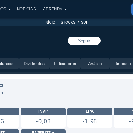
DOS
NOTÍCIAS
APRENDA
INÍCIO
STOCKS
SUP
Seguir
alanços
Dividendos
Indicadores
Análise
Imposto
P
UP
L
P/VP
LPA
16
-0,03
-1,98
-
BIT
EV/EBITDA