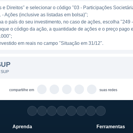
e Direitos" e selecionar o código "03 - Participações Societári
 - Ações (inclusive as listadas em bolsa)";
 SUP
ha o país do seu investimento, no caso de ações, escolha "249 
oque o código da ação, a quantidade de ações e o preço pago 
inhas de negócios dentro do setor de supermercados, o
000";
lados, e secos. Além disso, também conta com uma seçã
l investido em reais no campo "Situação em 31/12".
dade de bebidas. Essa diversificação garante que a SU
rnando-se uma opção completa para as compras do dia 
SUP
oltadas para produtos locais e regionais, que buscam va
s SUP
 Essa estratégia não só apresenta um diferencial, mas 
dade social e compromisso com a comunidade.
compartilhe em
suas redes
IPAIS SÓCIOS
UP é voltada para a gestão familiar, com membros da fa
ação da empresa. Os principais sócios são conhecidos p
Aprenda
Ferramentas
o o crescimento e manutenção da cultura organizaciona