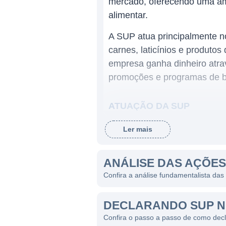
mercado, oferecendo uma amp
alimentar.
A SUP atua principalmente no
carnes, laticínios e produtos
empresa ganha dinheiro atra
promoções e programas de b
ATUAÇÃO DA SUP
O setor de supermercados é
Ler mais
constante e essencial para a
de produtos, qualidade no at
ANÁLISE DAS AÇÕES
unidades distribuídas pelo es
Confira a análise fundamentalista da
Além da variedade de produt
modelo de negócio. A empresa
DECLARANDO SUP N
cliente. Isso resulta em um 
Confira o passo a passo de como dec