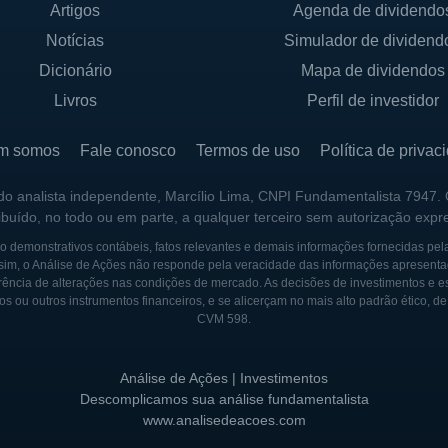
Artigos
Agenda de dividendo
xpandido significativamente ao longo dos anos, o contr
Notícias
Simulador de dividend
longo prazo, os sócios da SUP estão sempre em busca 
Dicionário
Mapa de dividendos
m suas lojas.
Livros
Perfil de investidor
m somos
Fale conosco
Termos de uso
Política de privac
o início dos anos 90, quando foi fundada por um grupo
 do analista independente, Marcílio Lima, CNPI Fundamentalista 7947.
ernativa viável de compras aos habitantes do Paraná. De
ribuído, no todo ou em parte, a qualquer terceiro sem autorização expr
 constante e se estabeleceu como uma das principais 
 demonstrativos contábeis, fatos relevantes e demais informações fornecidas pel
sim, o Análise de Ações não responde pela veracidade das informações apresenta
ência de alterações nas condições de mercado. As decisões de investimentos e estra
os ou outros instrumentos financeiros, e se alicerçam no mais alto padrão ético, d
rcado pela abertura de novas lojas e pela expansão d
CVM 598.
esa se destacou por sua capacidade de adaptação e in
as práticas eficazes no varejo, como campanhas promoci
Análise de Ações | Investimentos
eriência de compra.
Descomplicamos sua análise fundamentalista
www.analisedeacoes.com
assou por diversas transformações e, com a mudança d