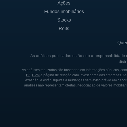
Ações
Embora a empresa tenha se e
Fundos imobiliários
Detentores de uma visão de 
Stocks
contínuas nos processos e e
Reits
HISTÓRIA DA SUP
Que
A história da SUP remonta a
As análises publicadas estão sob a responsabilidade
objetivo de oferecer uma alt
dist
empresa cresceu de maneira
As análises realizadas são baseadas em informações públicas, como
estado.
B3
,
CVM
e página de relação com investidores das empresas. As
exatidão, e estão sujeitas a mudanças sem aviso prévio em decorr
análises não representam ofertas, negociação de valores mobiliári
O crescimento da SUP foi ma
mercado competitivo, a empr
anos, foi introduzido divers
produtos e melhorias na exp
Ao longo dos anos, a SUP p