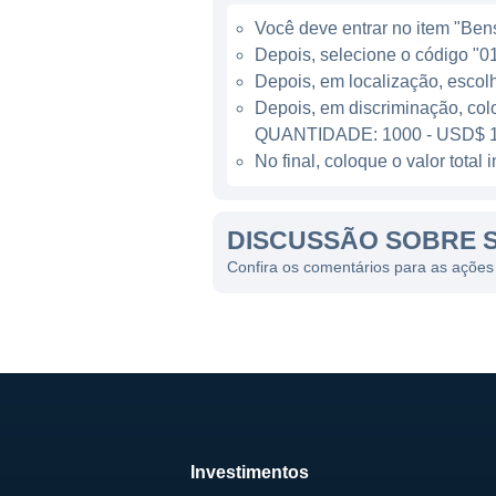
aumento das vendas.
Você deve entrar no item "Bens 
Depois, selecione o código "01
LINHAS DE NEGÓCIOS DA
Depois, em localização, escol
Depois, em discriminação, col
A SUP opera em diferentes l
QUANTIDADE: 1000 - USD$ 1
alimentícios frescos, conge
No final, coloque o valor tota
higiene, bem como uma varie
demandas do consumidor, to
DISCUSSÃO SOBRE 
Existem também iniciativas v
Confira os comentários para as açõe
e promover a economia local.
uma imagem de responsabili
CONTROLADORES E PRINC
A estrutura de controle da S
posições-chave na administr
Investimentos
nas operações, impulsionand