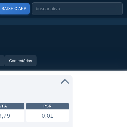
BAIXE O APP
Comentários
VPA
PSR
9,79
0,01