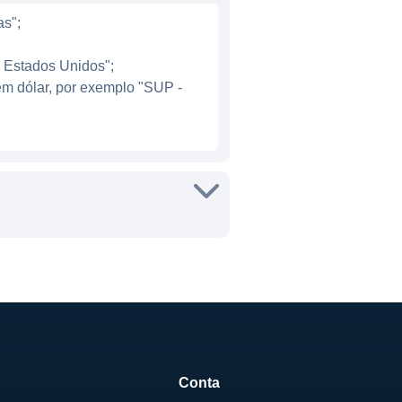
as";
- Estados Unidos";
em dólar, por exemplo "SUP -
ferecendo produtos
o de produtos de limpeza e
P atendam diferentes
a dia.
lorizar produtores do Paraná
também ajuda a construir
mília fundadora ocupando
or seu envolvimento ativo
Conta
l.