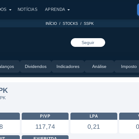
DOS
NOTÍCIAS
APRENDA
INÍCIO
STOCKS
SSPK
Seguir
alanços
Dividendos
Indicadores
Análise
Imposto
PK
SPK
L
P/VP
LPA
8
117,74
0,21
BIT
EV/EBITDA