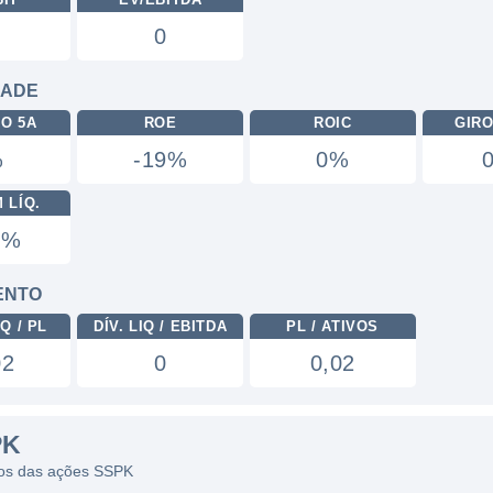
0
DADE
RO 5A
ROE
ROIC
GIRO
%
-19%
0%
 LÍQ.
8%
ENTO
Q / PL
DÍV. LIQ / EBITDA
PL / ATIVOS
02
0
0,02
PK
icos das ações SSPK