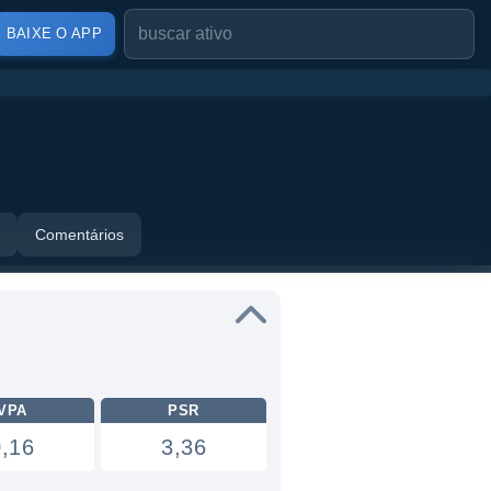
BAIXE O APP
Comentários
VPA
PSR
0,16
3,36