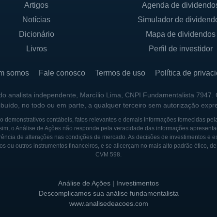
Artigos
Agenda de dividendo
Notícias
Simulador de dividend
Dicionário
Mapa de dividendos
Livros
Perfil de investidor
m somos
Fale conosco
Termos de uso
Política de privac
 do analista independente, Marcílio Lima, CNPI Fundamentalista 7947.
ribuído, no todo ou em parte, a qualquer terceiro sem autorização expr
 demonstrativos contábeis, fatos relevantes e demais informações fornecidas pel
sim, o Análise de Ações não responde pela veracidade das informações apresenta
ência de alterações nas condições de mercado. As decisões de investimentos e estra
os ou outros instrumentos financeiros, e se alicerçam no mais alto padrão ético, d
CVM 598.
Análise de Ações | Investimentos
Descomplicamos sua análise fundamentalista
www.analisedeacoes.com