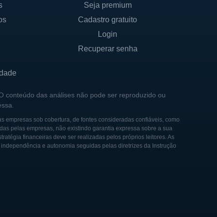
s
Seja premium
os
Cadastro gratuito
Login
Recuperar senha
idade
 O conteúdo das análises não pode ser reproduzido ou
essa.
as empresas sob cobertura, de fontes consideradas confiáveis, como
das pelas empresas, não existindo garantia expressa sobre a sua
tégia financeiras deve ser realizadas pelos próprios leitores. As
e independência e autonomia seguidas pelas diretrizes da Instrução