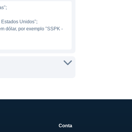
as";
- Estados Unidos";
em dólar, por exemplo "SSPK -
Conta