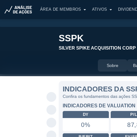
ÁREA DE MEMBROS
ATIVOS
DIVIDEN
SSPK
SILVER SPIKE ACQUISITION CORP
Sobre
B
INDICADORES DA SS
Confira os fundamentos das ações S
INDICADORES DE VALUATION
DY
P/
0%
87,
P/EBIT
EV/E