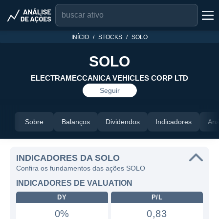
INÍCIO
STOCKS
SOLO
SOLO
ELECTRAMECCANICA VEHICLES CORP LTD
Seguir
Sobre
Balanços
Dividendos
Indicadores
Aná
INDICADORES DA SOLO
Confira os fundamentos das ações SOLO
INDICADORES DE VALUATION
DY
P/L
0%
0,83