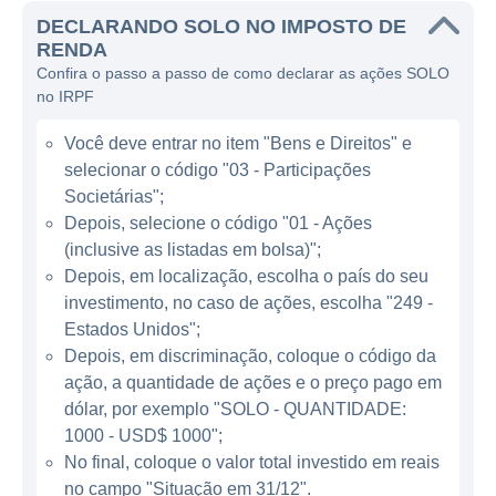
elétrico projetado para o transporte de uma
DECLARANDO SOLO NO IMPOSTO DE
única pessoa, focando na eficiência, conforto
RENDA
e manobrabilidade em ambientes urbanos. O
Confira o passo a passo de como declarar as ações SOLO
SOLO se destaca por seu design inovador
no IRPF
que combina estilo e funcionalidade,
Você deve entrar no item "Bens e Direitos" e
destinado a oferecer uma experiência de
selecionar o código "03 - Participações
condução única e econômica.
Societárias";
Depois, selecione o código "01 - Ações
MODELO DE NEGÓCIO
(inclusive as listadas em bolsa)";
Depois, em localização, escolha o país do seu
A maneira como a Electra Meccanica gera
investimento, no caso de ações, escolha "249 -
receitas é por meio da venda de seus
Estados Unidos";
veículos elétricos. A empresa também busca
Depois, em discriminação, coloque o código da
expandir suas operações através de
ação, a quantidade de ações e o preço pago em
dólar, por exemplo "SOLO - QUANTIDADE:
parcerias e acordos estratégicos com grupos
1000 - USD$ 1000";
que atuam no setor automotivo e de
No final, coloque o valor total investido em reais
tecnologia. Além disso, a Electra Meccanica
no campo "Situação em 31/12".