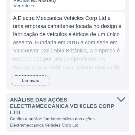
PÁGINA NA NASDAQ
Ver site ⇨
A Electra Meccanica Vehicles Corp Ltd é
uma empresa canadense focada no design e
fabricação de veículos elétricos de um único
assento. Fundada em 2015 e com sede em
Vancouver, Colúmbia Britânica, a empresa é
reconhecida por seu compromisso em
revolucionar a mobilidade urbana através de
soluções elétricas e sustentáveis,
Ler mais
oferecendo uma alternativa aos veículos
convencionais e contribuindo para a redução
das emissões de carbono.
ANÁLISE DAS AÇÕES
ELECTRAMECCANICA VEHICLES CORP
A principal linha de produtos da Electra
LTD
Confira a análise fundamentalista das ações
Meccanica é o veículo elétrico denominado
Electrameccanica Vehicles Corp Ltd
eRoadster e o SOLO, que é um veículo