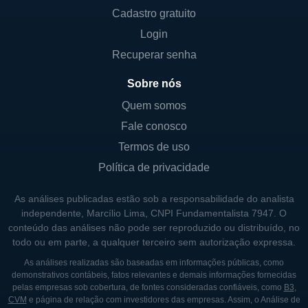
Cadastro gratuito
crescente conscientização ambiental e as
políticas governamentais que apoiam o
Login
desenvolvimento sustentável. Com o
Recuperar senha
aumento do financiamento e incentivos
Sobre nós
governamentais destinados a apoiar a
Quem somos
transição energética, a Electra Meccanica
visa aproveitar essas oportunidades para
Fale conosco
acelerar seu crescimento e operações
Termos de uso
internacionais.
Política de privacidade
As análises publicadas estão sob a responsabilidade do analista
LINHAS DE NEGÓCIO
independente, Marcílio Lima, CNPI Fundamentalista 7947. O
conteúdo das análises não pode ser reproduzido ou distribuído, no
A Electra Meccanica possui diversas linhas
todo ou em parte, a qualquer terceiro sem autorização expressa.
de negócio, sendo as principais relacionadas
As análises realizadas são baseadas em informações públicas, como
à fabricação e venda de veículos elétricos.
demonstrativos contábeis, fatos relevantes e demais informações fornecidas
Além do SOLO, a empresa está trabalhando
pelas empresas sob cobertura, de fontes consideradas confiáveis, como
B3
,
CVM
e página de relação com investidores das empresas. Assim, o Análise de
em outros modelos de veículos que possam