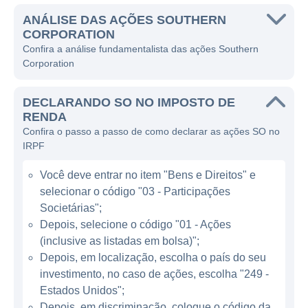
Corporation opera como uma holding que
controla várias subsidiárias, cada uma
ANÁLISE DAS AÇÕES SOUTHERN
CORPORATION
especializada em diferentes segmentos de
Confira a análise fundamentalista das ações Southern
sua vasta operação energética.
Corporation
A principal linha de negócios da Southern
DECLARANDO SO NO IMPOSTO DE
Corporation envolve a geração de energia
RENDA
elétrica, que é realizada através de diversas
Confira o passo a passo de como declarar as ações SO no
fontes. A empresa é conhecida por utilizar
IRPF
uma combinação de tecnologias, incluindo
Você deve entrar no item "Bens e Direitos" e
usinas a gás natural, carvão, energia nuclear
selecionar o código "03 - Participações
e renováveis, como solar e eólica. Essa
Societárias";
diversidade não só ajuda a atender a
Depois, selecione o código "01 - Ações
demanda crescente por energia, mas
(inclusive as listadas em bolsa)";
também apoia a transição em direção a
Depois, em localização, escolha o país do seu
fontes de energia mais sustentáveis e
investimento, no caso de ações, escolha "249 -
ambientalmente responsáveis.
Estados Unidos";
Depois, em discriminação, coloque o código da