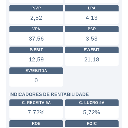
P/VP
LPA
2,52
4,13
VPA
PSR
37,56
3,53
P/EBIT
EV/EBIT
12,59
21,18
EV/EBITDA
0
INDICADORES DE RENTABILIDADE
C. RECEITA 5A
C. LUCRO 5A
7,72%
5,72%
ROE
ROIC