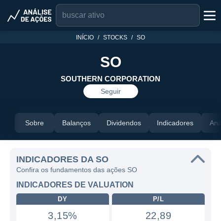
INÍCIO
STOCKS
SO
SO
SOUTHERN CORPORATION
Seguir
Sobre
Balanços
Dividendos
Indicadores
Aná
INDICADORES DA SO
Confira os fundamentos das ações SO
INDICADORES DE VALUATION
DY
P/L
3,15%
22,89