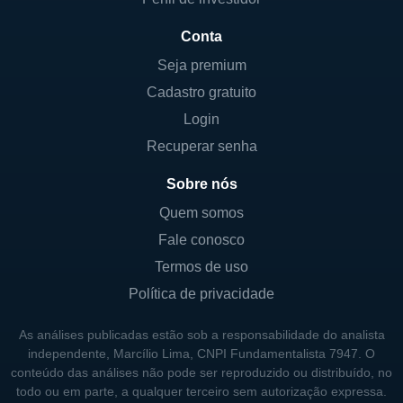
na responsabilidade ambiental. A empresa
Conta
tem se empenhado em modernizar suas
instalações e redes, integrando tecnologias
Seja premium
que permitem uma operação mais eficiente e
Cadastro gratuito
menos impactante ao meio ambiente. Esse
Login
compromisso com a inovação e a
Recuperar senha
sustentabilidade é um diferencial no
Sobre nós
competitivo mercado de energia.
Quem somos
As subsidiárias da Southern Corporation,
Fale conosco
como a Georgia Power, Alabama Power e
Termos de uso
Mississippi Power, desempenham um papel
Política de privacidade
crucial na operação da empresa, e oferecem
uma variedade de serviços e produtos
As análises publicadas estão sob a responsabilidade do analista
relacionados à energia. Isso permite uma
independente, Marcílio Lima, CNPI Fundamentalista 7947. O
flexibilidade e adaptabilidade em um setor
conteúdo das análises não pode ser reproduzido ou distribuído, no
todo ou em parte, a qualquer terceiro sem autorização expressa.
que está em constante mudança, com