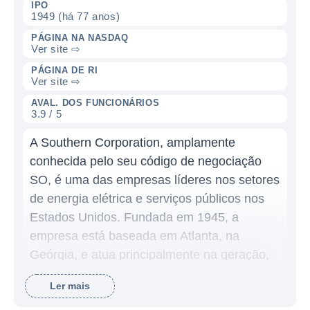
IPO
1949 (há 77 anos)
PÁGINA NA NASDAQ
Ver site ⇨
PÁGINA DE RI
Ver site ⇨
AVAL. DOS FUNCIONÁRIOS
3.9 / 5
A Southern Corporation, amplamente
conhecida pelo seu código de negociação
SO, é uma das empresas líderes nos setores
de energia elétrica e serviços públicos nos
Estados Unidos. Fundada em 1945, a
empresa está baseada em Atlanta, na
Geórgia, e atua principalmente na geração,
transmissão e distribuição de eletricidade
Ler mais
para milhões de consumidores. A Southern