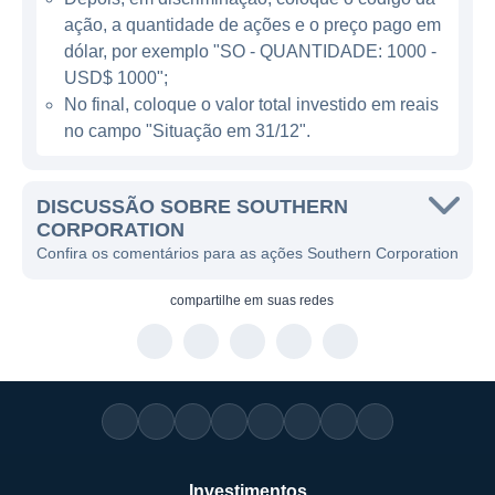
ação, a quantidade de ações e o preço pago em
ATUAÇÃO DA SOUTHERN
dólar, por exemplo "SO - QUANTIDADE: 1000 -
CORPORATION
USD$ 1000";
No final, coloque o valor total investido em reais
A Southern Corporation atua
no campo "Situação em 31/12".
predominantemente no sudeste dos Estados
Unidos, oferecendo serviços a estados como
Geórgia, Alabama, Mississippi e Florida. A
DISCUSSÃO SOBRE SOUTHERN
empresa é uma das maiores provedoras de
CORPORATION
Confira os comentários para as ações Southern Corporation
serviços públicos em sua região, atendendo
mais de 9 milhões de clientes. Isso
compartilhe em
suas redes
representa um mercado considerável, e a
Southern continua a expandir sua
infraestrutura para atender a demanda
crescente e melhorar a confiabilidade do
fornecimento elétrico.
Além da geração e distribuição de
Investimentos