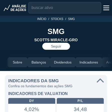
INÍCIO
STOCKS
SMG
SMG
SCOTTS MIRACLE-GRO
Seguir
Sobre
Balanços
Dividendos
Indicadores
Aná
INDICADORES DA SMG
Confira os fundamentos das ações SMG
INDICADORES DE VALUATION
DY
P/L
4,02%
34,48