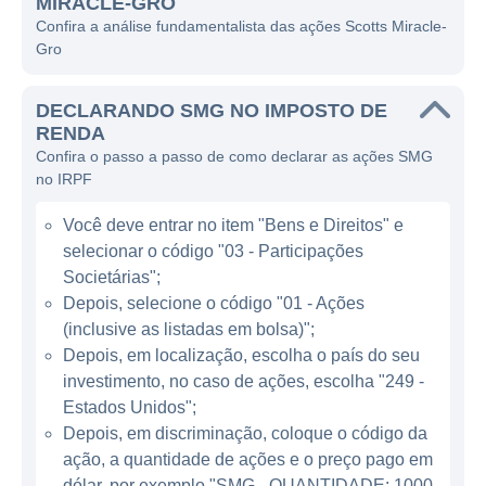
MIRACLE-GRO
portfólio extenso, com marcas conhecidas
Confira a análise fundamentalista das ações Scotts Miracle-
como Miracle-Gro, Ortho, e Roundup, que
Gro
são sinônimos de qualidade no segmento de
cuidados com plantas.
DECLARANDO SMG NO IMPOSTO DE
RENDA
A Scotts Miracle-Gro é reconhecida pelo seu
Confira o passo a passo de como declarar as ações SMG
compromisso com a inovação,
no IRPF
constantemente investindo em pesquisa e
Você deve entrar no item "Bens e Direitos" e
desenvolvimento para criar produtos mais
selecionar o código "03 - Participações
eficazes e sustentáveis. Sua atuação não se
Societárias";
limita apenas ao mercado de jardinagem
Depois, selecione o código "01 - Ações
para consumidores, mas também abrange o
(inclusive as listadas em bolsa)";
segmento profissional, oferecendo soluções
Depois, em localização, escolha o país do seu
voltadas para paisagistas e jardineiros
investimento, no caso de ações, escolha "249 -
comerciais. Essa dualidade em seu modelo
Estados Unidos";
de negócios permite à empresa atingir uma
Depois, em discriminação, coloque o código da
ação, a quantidade de ações e o preço pago em
diversidade maior de clientes e adaptar seus
dólar, por exemplo "SMG - QUANTIDADE: 1000