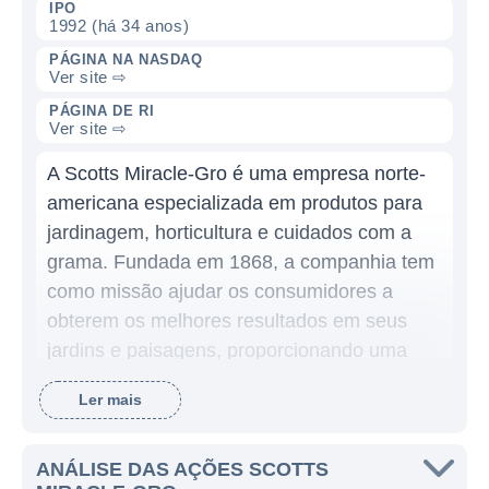
IPO
1992 (há 34 anos)
PÁGINA NA NASDAQ
Ver site ⇨
PÁGINA DE RI
Ver site ⇨
A Scotts Miracle-Gro é uma empresa norte-
americana especializada em produtos para
jardinagem, horticultura e cuidados com a
grama. Fundada em 1868, a companhia tem
como missão ajudar os consumidores a
obterem os melhores resultados em seus
jardins e paisagens, proporcionando uma
ampla gama de produtos que vão desde
Ler mais
fertilizantes, sementes de grama, até
equipamentos de jardinagem e cuidados
com plantas. A empresa se destaca por seu
ANÁLISE DAS AÇÕES SCOTTS