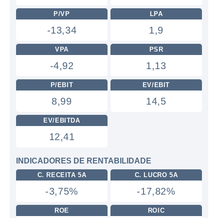
P/VP
LPA
-13,34
1,9
VPA
PSR
-4,92
1,13
P/EBIT
EV/EBIT
8,99
14,5
EV/EBITDA
12,41
INDICADORES DE RENTABILIDADE
C. RECEITA 5A
C. LUCRO 5A
-3,75%
-17,82%
ROE
ROIC