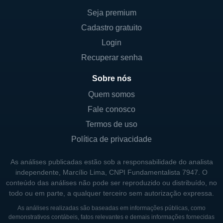
entre os consumidores.
Seja premium
Cadastro gratuito
BASES DE CONTROLE E SÓCIOS DA
Login
EMPRESA
Recuperar senha
A Scotts Miracle-Gro é uma empresa de
capital aberto e, por isso, possui um número
Sobre nós
diversificado de acionistas. A estrutura
Quem somos
acionária é composta de investidores
Fale conosco
institucionais e individuais, bem como
Termos de uso
algumas participações de fundos de
Política de privacidade
investimentos. A empresa é conhecida por
um forte alinhamento entre seus acionistas e
As análises publicadas estão sob a responsabilidade do analista
a gestão, focando sempre em promover o
independente, Marcílio Lima, CNPI Fundamentalista 7947. O
conteúdo das análises não pode ser reproduzido ou distribuído, no
crescimento sustentável e a valorização de
todo ou em parte, a qualquer terceiro sem autorização expressa.
suas ações no longo prazo.
As análises realizadas são baseadas em informações públicas, como
demonstrativos contábeis, fatos relevantes e demais informações fornecidas
Embora a empresa não tenha um controle