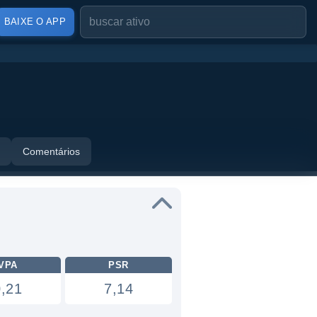
BAIXE O APP
Comentários
VPA
PSR
0,21
7,14