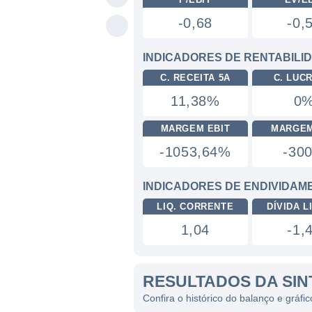
-0,68
-0,
INDICADORES DE RENTABILI
C. RECEITA 5A
C. LUC
11,38%
0
MARGEM EBIT
MARGEM
-1053,64%
-30
INDICADORES DE ENDIVIDAM
LIQ. CORRENTE
DÍVIDA LI
1,04
-1,
RESULTADOS DA SIN
Confira o histórico do balanço e gráf