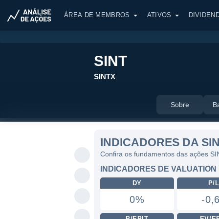
ÁREA DE MEMBROS
ATIVOS
DIVIDEN
SINT
SINTX
Sobre
B
INDICADORES DA SI
Confira os fundamentos das ações S
INDICADORES DE VALUATION
DY
P/
0%
-0,
P/EBIT
EV/E