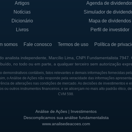
Artigos
Agenda de dividendo
Notícias
Simulador de dividend
ndada com o intuito de revolucionar a forma como os ma
sde seus primórdios, a empresa se tem dedicado a explor
Dicionário
Mapa de dividendos
ormas de aplicar suas propriedades únicas em soluções 
Livros
Perfil de investidor
se destacou por seu compromisso com a pesquisa contí
ivas.
m somos
Fale conosco
Termos de uso
Política de privac
a, diversas aquisições e parcerias foram realizadas, p
 do analista independente, Marcílio Lima, CNPI Fundamentalista 7947.
ribuído, no todo ou em parte, a qualquer terceiro sem autorização expr
 em várias indústrias, mas também fortalecer sua capa
X é marcada pela busca constante por excelência e pelo
 demonstrativos contábeis, fatos relevantes e demais informações fornecidas pel
sim, o Análise de Ações não responde pela veracidade das informações apresenta
das pessoas, principalmente na área da saúde.
ência de alterações nas condições de mercado. As decisões de investimentos e estra
os ou outros instrumentos financeiros, e se alicerçam no mais alto padrão ético, d
logies reflete uma jornada de inovação e adaptabilidade
CVM 598.
tfólio crescente e uma visão de longo prazo, a empre
os do mercado atual, sempre com um olhar no futuro e n
Análise de Ações | Investimentos
 das pessoas e a eficiência industrial.
Descomplicamos sua análise fundamentalista
www.analisedeacoes.com