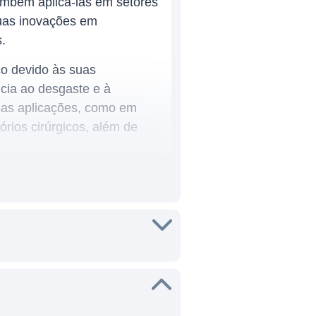
mbém aplicá-las em setores
suas inovações em
.
co devido às suas
ncia ao desgaste e à
rsas aplicações, como em
órios cirúrgicos, além de
ias que demandam soluções
onentes clínicos, mas
empresa se vale de sua
e atender às necessidades