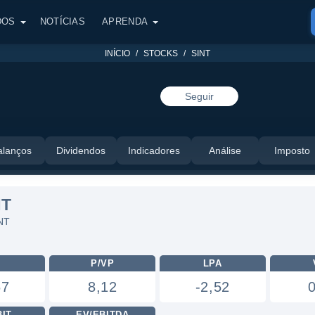
DOS
NOTÍCIAS
APRENDA
INÍCIO
STOCKS
SINT
Seguir
alanços
Dividendos
Indicadores
Análise
Imposto
NT
INT
L
P/VP
LPA
67
8,12
-2,52
BIT
EV/EBITDA