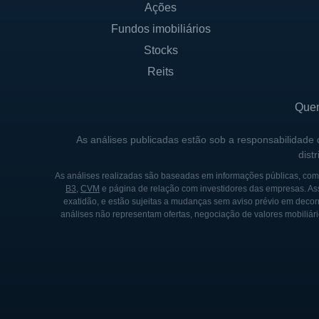
HISTÓRICO DA SINTX
Ações
Fundos imobiliários
A SINTX Technologies foi fu
utilizados nas indústrias. De
Stocks
silício, buscando diversas f
Reits
Ao longo dos anos, a SINTX 
patentes e tecnologias exclus
Que
Com o crescimento da empres
As análises publicadas estão sob a responsabilidade
dist
apenas expandir seu alcance
inovação. A história da SINT
As análises realizadas são baseadas em informações públicas, como
B3
,
CVM
e página de relação com investidores das empresas. As
produtos podem ter na vida 
exatidão, e estão sujeitas a mudanças sem aviso prévio em decorr
análises não representam ofertas, negociação de valores mobiliári
A trajetória da SINTX Techno
em seu segmento. Com um por
para fazer frente aos desafi
soluções que melhorem a vida