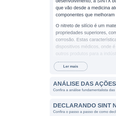
desenvolvimento, a SINTX bu
que vão desde a medicina at
componentes que melhoram t
O nitreto de silício é um m
propriedades superiores, com
corrosão. Estas característ
dispositivos médicos, onde é
outros produtos para a indúst
Ler mais
ATUAÇÃO DA SINTX
A SINTX Technologies possui
ANÁLISE DAS AÇÕES
de alta performance em mater
Confira a análise fundamentalista da
também soluções para setore
tecnologia superior de nitret
DECLARANDO SINT 
específicas de seus clientes.
Confira o passo a passo de como dec