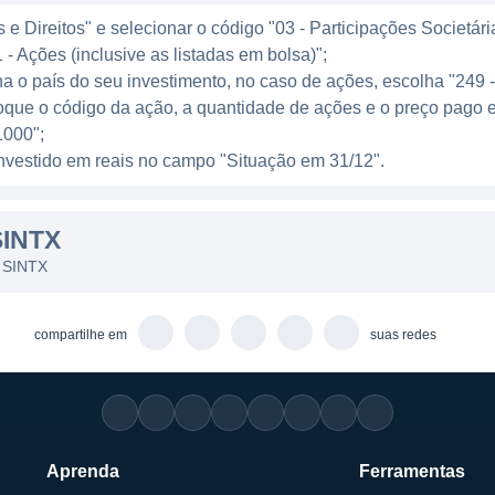
sca consolidar sua presença no mercado com investida
e Direitos" e selecionar o código "03 - Participações Societári
empre a inovação de seus produtos. O foco da SINTX e
 - Ações (inclusive as listadas em bolsa)";
emanda crescente por materiais mais leves e resistent
ha o país do seu investimento, no caso de ações, escolha "249 
ogicamente avançado.
oque o código da ação, a quantidade de ações e o preço pago e
000";
l investido em reais no campo "Situação em 31/12".
 posicionado como uma referência na fabricação de ce
INTX
rsificado portfólio de produtos que são desenvolvidos pa
ando o potencial da empresa para gerar novas oportuni
s SINTX
expandindo suas capacidades através da adoção de tecn
compartilhe em
suas redes
mente na importância da sustentabilidade e do impacto 
ráticas que minimizam os resíduos e promovem a recicla
nsabilidade ambiental e o desenvolvimento sustentáve
Aprenda
Ferramentas