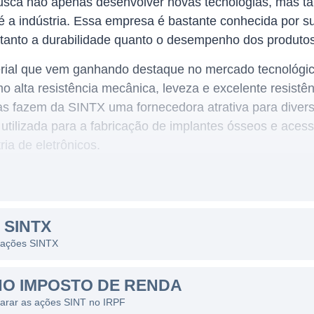
sca não apenas desenvolver novas tecnologias, mas ta
é a indústria. Essa empresa é bastante conhecida por 
anto a durabilidade quanto o desempenho dos produtos
aterial que vem ganhando destaque no mercado tecnológi
o alta resistência mecânica, leveza e excelente resistê
icas fazem da SINTX uma fornecedora atrativa para dive
 utilizada para a fabricação de implantes ósseos e acess
ria de eletrônicos.
 um enfoque multifacetado, atuando em várias indústr
 SINTX
iais. Seu portfólio de produtos inclui não apenas comp
s ações SINTX
s como telecomunicações e eletrônicos de consumo. A 
o de silício para diferenciar seus produtos no mercado 
NO IMPOSTO DE RENDA
larar as ações SINT no IRPF