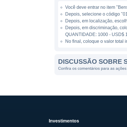
Atualmente, a companhia bu
Você deve entrar no item "Bens 
desenvolvimento, visando s
Depois, selecione o código "01
permite-lhe atender a uma d
Depois, em localização, escol
mundo cada vez mais tecnol
Depois, em discriminação, col
QUANTIDADE: 1000 - USD$ 1
A SINTX HOJE
No final, coloque o valor tota
A SINTX Technologies tem se
DISCUSSÃO SOBRE S
Sua estratégia inclui um dive
nichos de mercado, evidenci
Confira os comentários para as açõe
disso, a SINTX está sempre 
estratégicas.
A empresa acredita profunda
operações. Portanto, adota p
seu compromisso com a respo
Investimentos