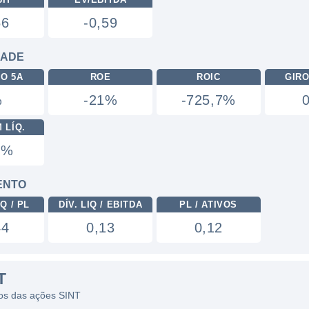
56
-0,59
DADE
RO 5A
ROE
ROIC
GIRO
%
-21%
-725,7%
 LÍQ.
0%
ENTO
Q / PL
DÍV. LIQ / EBITDA
PL / ATIVOS
44
0,13
0,12
T
icos das ações SINT