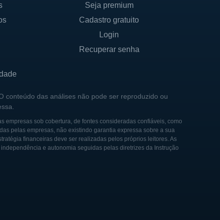
s
Seja premium
os
Cadastro gratuito
teriais cerâmicos eram
ar o potencial do nitreto de
Login
inovadoras para o mercado.
Recuperar senha
nua, que resultou em várias
idade
ermitindo à SINTX não
 O conteúdo das análises não pode ser reproduzido ou
essa.
cidade de produção e
 impacto positivo que seus
as empresas sob cobertura, de fontes consideradas confiáveis, como
das pelas empresas, não existindo garantia expressa sobre a sua
tégia financeiras deve ser realizadas pelos próprios leitores. As
e independência e autonomia seguidas pelas diretrizes da Instrução
 que a posiciona como líder
sa está bem posicionada
o desenvolvimento de