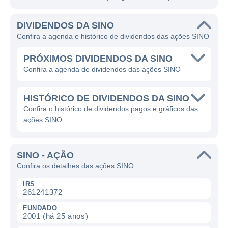
DIVIDENDOS DA SINO
Confira a agenda e histórico de dividendos das ações SINO
PRÓXIMOS DIVIDENDOS DA SINO
Confira a agenda de dividendos das ações SINO
HISTÓRICO DE DIVIDENDOS DA SINO
Confira o histórico de dividendos pagos e gráficos das
ações SINO
SINO - AÇÃO
Confira os detalhes das ações SINO
IRS
261241372
FUNDADO
2001 (há 25 anos)