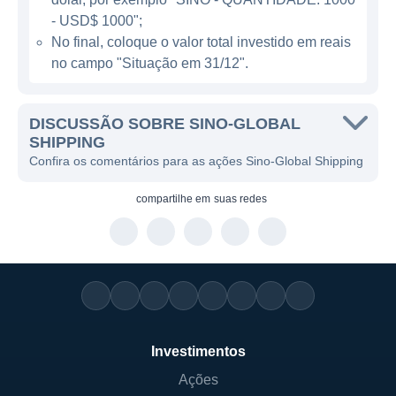
ATUAÇÃO DA SINO-GLOBAL SHIPPING
- USD$ 1000";
No final, coloque o valor total investido em reais
A Sino-Global Shipping atua principalmente
no campo "Situação em 31/12".
nos Estados Unidos e na China,
aproveitando o crescente comércio entre
essas duas nações. Com uma infraestrutura
DISCUSSÃO SOBRE SINO-GLOBAL
bem estabelecida, a empresa é capaz de
SHIPPING
Confira os comentários para as ações Sino-Global Shipping
gerenciar movimentações de mercadorias
entre as regiões, oferecendo aos seus
compartilhe em
suas redes
clientes um serviço fluido e eficaz. A
companhia tem também presença em outros
mercados internacionais, atendendo a um
crescente número de clientes que
necessitam de serviços de transporte entre
várias partes do mundo.
Investimentos
Atualmente, a Sino-Global Shipping se
Ações
organiza em diversas linhas de negócios,