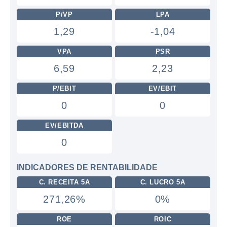
P/VP
LPA
1,29
-1,04
VPA
PSR
6,59
2,23
P/EBIT
EV/EBIT
0
0
EV/EBITDA
0
INDICADORES DE RENTABILIDADE
C. RECEITA 5A
C. LUCRO 5A
271,26%
0%
ROE
ROIC