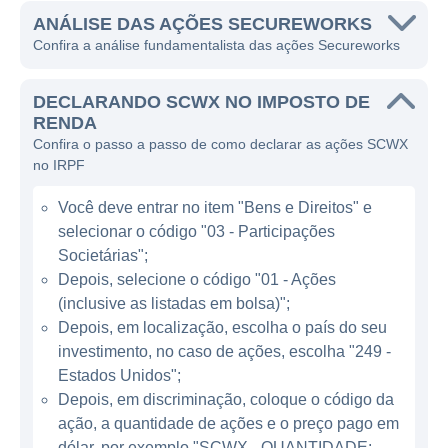
sua fundação, a empresa tem se dedicado a
ANÁLISE DAS AÇÕES SECUREWORKS
Confira a análise fundamentalista das ações Secureworks
oferecer proteção abrangente contra uma
ampla gama de ameaças, incluindo malware,
DECLARANDO SCWX NO IMPOSTO DE
ransomware e ataques de phishing.
RENDA
Confira o passo a passo de como declarar as ações SCWX
A empresa gera receita principalmente
no IRPF
através de sua oferta de serviços de
segurança gerenciada, que inclui
Você deve entrar no item "Bens e Direitos" e
monitoramento de rede 24 horas por dia, 7
selecionar o código "03 - Participações
dias por semana, suporte a incidentes, e
Societárias";
consultoria de segurança. Além disso, a
Depois, selecione o código "01 - Ações
(inclusive as listadas em bolsa)";
Secureworks também fornece serviços de
Depois, em localização, escolha o país do seu
resposta a incidentes, análise de
investimento, no caso de ações, escolha "249 -
vulnerabilidades e soluções de conformidade
Estados Unidos";
regulatória. Com o crescimento constante
Depois, em discriminação, coloque o código da
das ameaças cibernéticas, a demanda por
ação, a quantidade de ações e o preço pago em
tais serviços tem aumentado, reforçando o
dólar, por exemplo "SCWX - QUANTIDADE: