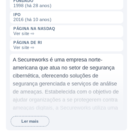
FUNDADO
1998 (há 28 anos)
IPO
2016 (há 10 anos)
PÁGINA NA NASDAQ
Ver site ⇨
PÁGINA DE RI
Ver site ⇨
A Secureworks é uma empresa norte-
americana que atua no setor de segurança
cibernética, oferecendo soluções de
segurança gerenciada e serviços de análise
de ameaças. Estabelecida com o objetivo de
ajudar organizações a se protegerem contra
ameaças digitais, a Secureworks utiliza uma
combinação de tecnologia de ponta e
Ler mais
expertise humana para identificar, prevenir e
responder a ataques cibernéticos. Desde a