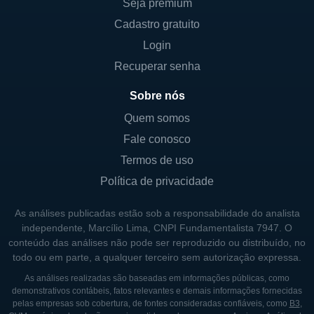
Seja premium
Cadastro gratuito
A SECUREWORKS HOJE
Login
Com a crescente preocupação em torno da
Recuperar senha
segurança cibernética, a Secureworks tem
Sobre nós
se destacado como uma empresa líder
nesse segmento. A empresa se compromete
Quem somos
com a segurança e a proteção de dados,
Fale conosco
adotando práticas rigorosas e um forte foco
Termos de uso
na privacidade do consumidor. Este
Política de privacidade
compromisso é refletido na cultura
corporativa da Secureworks, que valoriza a
As análises publicadas estão sob a responsabilidade do analista
independente, Marcílio Lima, CNPI Fundamentalista 7947. O
transparência, a responsabilidade e a ética
conteúdo das análises não pode ser reproduzido ou distribuído, no
em todas as operações.
todo ou em parte, a qualquer terceiro sem autorização expressa.
A Secureworks também investe
As análises realizadas são baseadas em informações públicas, como
demonstrativos contábeis, fatos relevantes e demais informações fornecidas
continuamente em pesquisa e
pelas empresas sob cobertura, de fontes consideradas confiáveis, como
B3
,