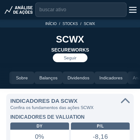
INÍCIO
STOCKS
SCWX
SCWX
SECUREWORKS
Seguir
Sobre
Balanços
Dividendos
Indicadores
Aná
INDICADORES DA SCWX
Confira os fundamentos das ações SCWX
INDICADORES DE VALUATION
DY
P/L
0%
-8,16