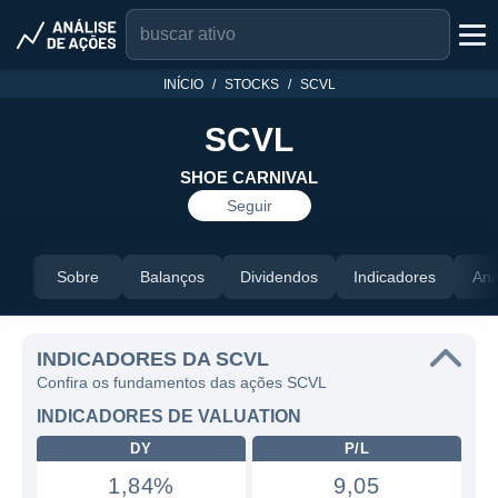
INÍCIO
STOCKS
SCVL
SCVL
SHOE CARNIVAL
Seguir
Sobre
Balanços
Dividendos
Indicadores
Aná
INDICADORES DA SCVL
Confira os fundamentos das ações SCVL
INDICADORES DE VALUATION
DY
P/L
1,84%
9,05