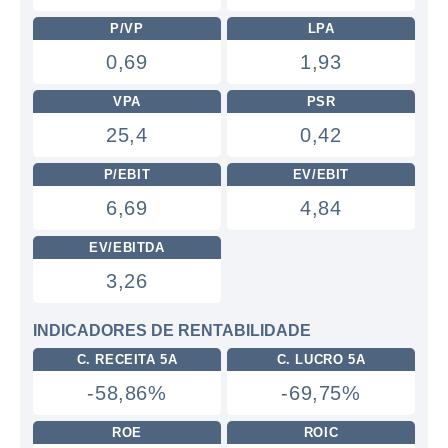
P/VP
LPA
0,69
1,93
VPA
PSR
25,4
0,42
P/EBIT
EV/EBIT
6,69
4,84
EV/EBITDA
3,26
INDICADORES DE RENTABILIDADE
C. RECEITA 5A
C. LUCRO 5A
-58,86%
-69,75%
ROE
ROIC