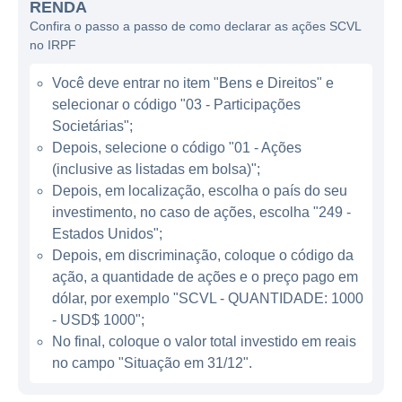
RENDA
compras virtuais.
Confira o passo a passo de como declarar as ações SCVL
no IRPF
O modelo de negócios da Shoe Carnival gira
em torno da venda de calçados de diversas
Você deve entrar no item "Bens e Direitos" e
marcas renomadas, abrangendo tanto
selecionar o código "03 - Participações
produtos para homens, mulheres e crianças.
Societárias";
A empresa se posiciona no mercado como
Depois, selecione o código "01 - Ações
(inclusive as listadas em bolsa)";
um varejista que oferece preços competitivos
Depois, em localização, escolha o país do seu
e promoções atrativas, como o famoso "Buy
investimento, no caso de ações, escolha "249 -
1, Get 1 Half Off" (Compre 1, leve o segundo
Estados Unidos";
pela metade do preço), que tem sido uma de
Depois, em discriminação, coloque o código da
suas estratégias promocionais mais bem-
ação, a quantidade de ações e o preço pago em
sucedidas. As lojas da Shoe Carnival se
dólar, por exemplo "SCVL - QUANTIDADE: 1000
diferenciam pela atmosfera divertida e
- USD$ 1000";
acessível, com uma experiência de compra
No final, coloque o valor total investido em reais
no campo "Situação em 31/12".
projetada para ser agradável e convidativa.