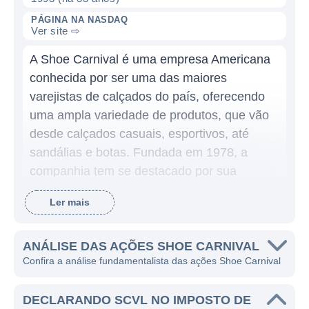
PÁGINA NA NASDAQ
Ver site ⇨
A Shoe Carnival é uma empresa Americana
conhecida por ser uma das maiores
varejistas de calçados do país, oferecendo
uma ampla variedade de produtos, que vão
desde calçados casuais, esportivos, até
sandálias e botas. Fundada em 1978, a
companhia tem se destacado por sua
abordagem diferenciada de vendas e
Ler mais
marketing, que inclui promoções e eventos
em suas lojas, assim como uma forte
presença online, atendendo tanto às
ANÁLISE DAS AÇÕES SHOE CARNIVAL
Confira a análise fundamentalista das ações Shoe Carnival
necessidades de compradores que preferem
o contato físico com os produtos quanto
DECLARANDO SCVL NO IMPOSTO DE
àqueles que optam pela conveniência das