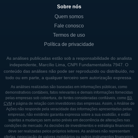
financeiras. A estrutura de governança é
Sobre nós
estabelecida para garantir que as ações dos
Quem somos
acionistas minoritários sejam representadas,
Fale conosco
enquanto também assegura a continuidade
do controle sobre a empresa. Importante
Termos de uso
destacar que a empresa tem um histórico de
Política de privacidade
uma gestão que valoriza a transparência em
As análises publicadas estão sob a responsabilidade do analista
suas operações e decisões.
independente, Marcílio Lima, CNPI Fundamentalista 7947. O
conteúdo das análises não pode ser reproduzido ou distribuído, no
Embora a Shoe Carnival não tenha o
todo ou em parte, a qualquer terceiro sem autorização expressa.
governo americano como sócio ou
As análises realizadas são baseadas em informações públicas, como
controlador, ela possui um portfólio
demonstrativos contábeis, fatos relevantes e demais informações fornecidas
diversificado de investidores, o que contribui
pelas empresas sob cobertura, de fontes consideradas confiáveis, como
B3
,
CVM
e página de relação com investidores das empresas. Assim, o Análise de
para sua estabilidade financeira e
Ações não responde pela veracidade das informações apresentadas pelas
capacidade de expansão. A participação dos
empresas, não existindo garantia expressa sobre a sua exatidão, e estão
sujeitas a mudanças sem aviso prévio em decorrência de alterações nas
acionistas é ampla e extremamente
condições de mercado. As decisões de investimentos e estratégia financeiras
relevante para o crescimento e evolução
deve ser realizadas pelos próprios leitores. As análises não representam
ofertas, negociação de valores mobiliários ou outros instrumentos financeiros,