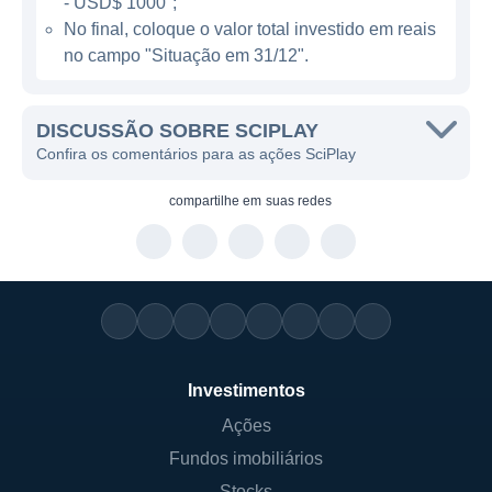
- USD$ 1000";
A SciPlay opera em diversos países,
No final, coloque o valor total investido em reais
aproveitando a popularidade dos jogos de
no campo "Situação em 31/12".
cassino e como este setor cresceu com a
revolução digital. Com um foco em otimizar a
DISCUSSÃO SOBRE SCIPLAY
experiência do usuário e explorar novas
Confira os comentários para as ações SciPlay
tendências, a empresa é capaz de atender
tanto a usuários casuais quanto gamers mais
compartilhe em
suas redes
dedicados que buscam uma experiência
mais profunda. Seus jogos estão disponíveis
em diversos idiomas e adaptações culturais
para melhor atender a um público global.
Além disso, a companhia se esforça para
Investimentos
expandir sua presença no mercado,
desenvolvendo novos títulos e atualizações
Ações
para jogos existentes, assegurando que seus
Fundos imobiliários
usuários permaneçam engajados. Essa
Stocks