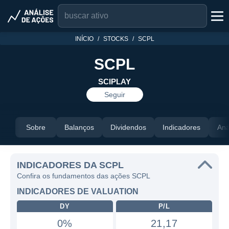
INÍCIO
STOCKS
SCPL
SCPL
SCIPLAY
Seguir
Sobre
Balanços
Dividendos
Indicadores
Aná
INDICADORES DA SCPL
Confira os fundamentos das ações SCPL
INDICADORES DE VALUATION
DY
P/L
0%
21,17