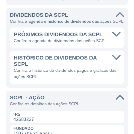
DIVIDENDOS DA SCPL
Confira a agenda e histórico de dividendos das ações SCPL
PRÓXIMOS DIVIDENDOS DA SCPL
Confira a agenda de dividendos das ações SCPL
HISTÓRICO DE DIVIDENDOS DA
SCPL
Confira o histórico de dividendos pagos e gráficos das
ações SCPL
SCPL - AÇÃO
Confira os detalhes das ações SCPL
IRS
42683227
FUNDADO
1997 (há 29 anos)