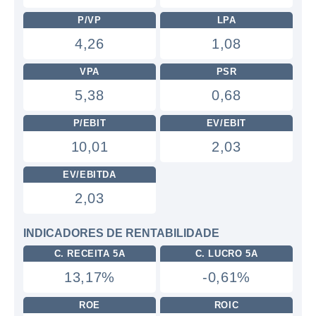
P/VP
LPA
4,26
1,08
VPA
PSR
5,38
0,68
P/EBIT
EV/EBIT
10,01
2,03
EV/EBITDA
2,03
INDICADORES DE RENTABILIDADE
C. RECEITA 5A
C. LUCRO 5A
13,17%
-0,61%
ROE
ROIC