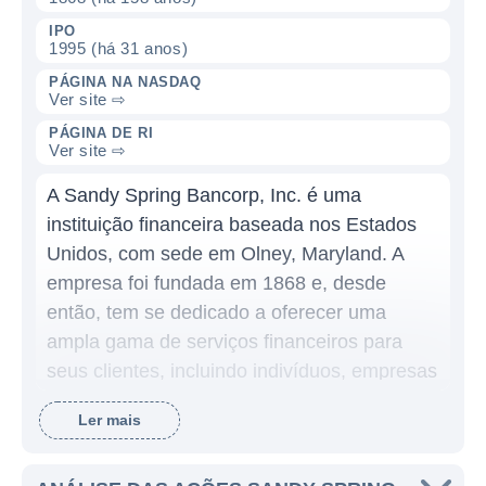
IPO
1995 (há 31 anos)
PÁGINA NA NASDAQ
Ver site ⇨
PÁGINA DE RI
Ver site ⇨
A Sandy Spring Bancorp, Inc. é uma
instituição financeira baseada nos Estados
Unidos, com sede em Olney, Maryland. A
empresa foi fundada em 1868 e, desde
então, tem se dedicado a oferecer uma
ampla gama de serviços financeiros para
seus clientes, incluindo indivíduos, empresas
e instituições. Ao longo de sua história, a
Ler mais
Sandy Spring se destacou por seu foco no
atendimento ao cliente e pela construção de