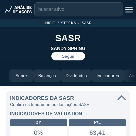
INÍCIO
STOCKS
SASR
SASR
SANDY SPRING
Seguir
Sobre
Balanços
Dividendos
Indicadores
Aná
INDICADORES DA SASR
Confira os fundamentos das ações SASR
INDICADORES DE VALUATION
DY
P/L
0%
63,41