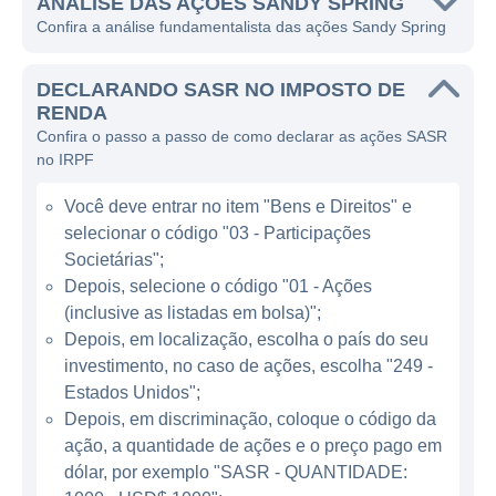
relacionamentos de longo prazo com sua
ANÁLISE DAS AÇÕES SANDY SPRING
Confira a análise fundamentalista das ações Sandy Spring
base de clientes.
A Sandy Spring é um banco regional que
DECLARANDO SASR NO IMPOSTO DE
opera principalmente na área metropolitana
RENDA
Confira o passo a passo de como declarar as ações SASR
de Washington, D.C. e nos estados de
no IRPF
Maryland e Virgínia. Através de sua
subsidiária, Sandy Spring Bank, a instituição
Você deve entrar no item "Bens e Direitos" e
oferece serviços bancários tradicionais,
selecionar o código "03 - Participações
incluindo contas correntes, contas poupança,
Societárias";
empréstimos pessoais, hipotecas e linhas de
Depois, selecione o código "01 - Ações
(inclusive as listadas em bolsa)";
crédito para consumidores e pequenas
Depois, em localização, escolha o país do seu
empresas. Além disso, a Sandy Spring
investimento, no caso de ações, escolha "249 -
também fornece serviços de gestão de
Estados Unidos";
patrimônio e consultoria financeira,
Depois, em discriminação, coloque o código da
fortalecendo sua posição como um provedor
ação, a quantidade de ações e o preço pago em
abrangente de serviços financeiros.
dólar, por exemplo "SASR - QUANTIDADE: