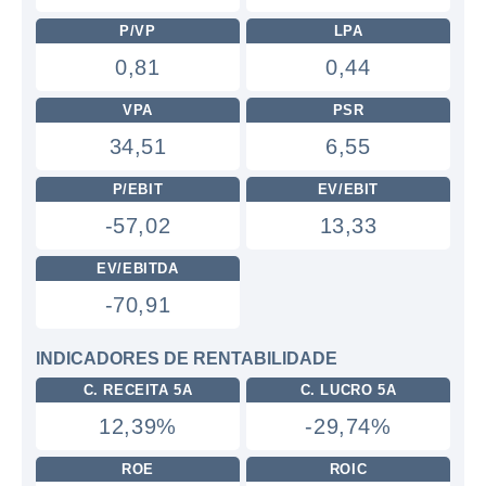
P/VP
LPA
0,81
0,44
VPA
PSR
34,51
6,55
P/EBIT
EV/EBIT
-57,02
13,33
EV/EBITDA
-70,91
INDICADORES DE RENTABILIDADE
C. RECEITA 5A
C. LUCRO 5A
12,39%
-29,74%
ROE
ROIC