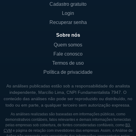
Cadastro gratuito
A Sandy Spring Bancorp opera através de
Login
diversas linhas de negócios que abrangem
tanto o setor comercial quanto o setor de
Recuperar senha
varejo. Em sua linha de negócios bancária,
Sobre nós
os serviços incluem a aceitação de
Quem somos
depósitos, empréstimos e serviços de
Fale conosco
pagamento, que são oferecidos tanto a
clientes individuais quanto a empresas. O
Termos de uso
banco também oferece produtos de
Política de privacidade
investimento e serviços fiduciários, abrindo
As análises publicadas estão sob a responsabilidade do analista
caminho para a gestão patrimonial e o
independente, Marcílio Lima, CNPI Fundamentalista 7947. O
planejamento sucessório.
conteúdo das análises não pode ser reproduzido ou distribuído, no
todo ou em parte, a qualquer terceiro sem autorização expressa.
Outra linha de negócios relevante envolve a
As análises realizadas são baseadas em informações públicas, como
gestão de ativos e serviços de consultoria
demonstrativos contábeis, fatos relevantes e demais informações fornecidas
financeira. A Sandy Spring busca oferecer
pelas empresas sob cobertura, de fontes consideradas confiáveis, como
B3
,
CVM
e página de relação com investidores das empresas. Assim, o Análise de
serviços que ajudem seus clientes a crescer