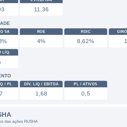
93
11,36
DADE
RO 5A
ROE
ROIC
GIRO
08%
4%
8,62%
 LÍQ.
%
ENTO
Q / PL
DÍV. LIQ / EBITDA
PL / ATIVOS
7
1,68
0,5
SHA
ficos das ações RUSHA