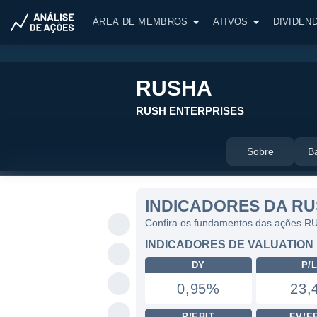
ÁREA DE MEMBROS
ATIVOS
DIVIDEN
RUSHA
RUSH ENTERPRISES
Sobre
B
INDICADORES DA R
Confira os fundamentos das ações 
INDICADORES DE VALUATION
DY
P/
0,95%
23,
P/EBIT
EV/E