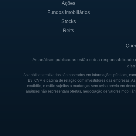
CONTROLADORES E SÓC
Ações
Fundos imobiliários
A Rush Enterprises é uma emp
significa que seus acionista
Stocks
institucionais. O fundador 
Reits
desenvolvimento, sendo uma d
visão e a estratégia da empr
Que
Com a abertura de capital, a
As análises publicadas estão sob a responsabilidade
dist
participação de Rusty Rush 
ideais corporativos e enfoqu
As análises realizadas são baseadas em informações públicas, como
B3
,
CVM
e página de relação com investidores das empresas. As
organizacional.
exatidão, e estão sujeitas a mudanças sem aviso prévio em decorr
análises não representam ofertas, negociação de valores mobiliári
HISTÓRICO DA RUSH ENT
A Rush Enterprises foi fund
começou com a venda de cam
representação da marca Peter