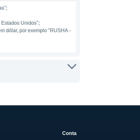
fólio de serviços, que é
as";
po de atividade dos veículos
- Estados Unidos";
 em dólar, por exemplo "RUSHA -
rar receitas através da
pós-venda. Essa estratégia
 manutenção e peças sempre
to e serviços de leasing, o
as para melhorar a eficiência
entos para seus funcionários
ção com os clientes,
Conta