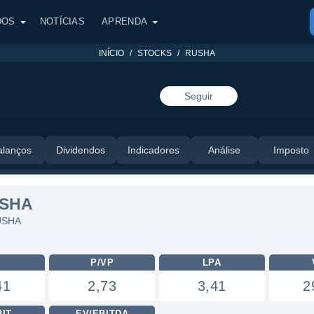
DOS
NOTÍCIAS
APRENDA
INÍCIO
STOCKS
RUSHA
Seguir
alanços
Dividendos
Indicadores
Análise
Imposto
USHA
RUSHA
L
P/VP
LPA
41
2,73
3,41
2
BIT
EV/EBITDA