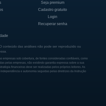
s
Seja premium
os
Cadastro gratuito
s Estados Unidos, o que
ivíduos até grandes
Login
crucial em seu crescimento e
Recuperar senha
a. Ele ajudou a moldar a
idade
ficativamente, mas a
 O conteúdo das análises não pode ser reproduzido ou
essa.
na direção da empresa. Seus
ócio e sua cultura
as empresas sob cobertura, de fontes consideradas confiáveis, como
das pelas empresas, não existindo garantia expressa sobre a sua
tégia financeiras deve ser realizadas pelos próprios leitores. As
e independência e autonomia seguidas pelas diretrizes da Instrução
 "Rusty" Rush. A empresa
ões, adotando a
ir de então, a companhia não