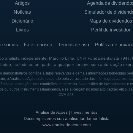
IOS
Artigos
Agenda de dividendo
Notícias
Simulador de dividend
resa de capital aberto, listada na bolsa de valores do
s podem incluir uma variedade de investidores, desde ind
Dicionário
Mapa de dividendos
da empresa, W. M. "Rusty" Rush, desempenhou um papel 
Livros
Perfil de investidor
as figuras chaves da liderança ao longo de sua históri
esa, garantindo sua relevância e sucesso no mercado.
m somos
Fale conosco
Termos de uso
Política de privac
 estrutura de propriedade da empresa se expandiu signi
 do analista independente, Marcílio Lima, CNPI Fundamentalista 7947.
ribuído, no todo ou em parte, a qualquer terceiro sem autorização expr
na companhia perdura e faz dele uma figura importante 
e em serviços de qualidade continuam a influenciar o neg
 demonstrativos contábeis, fatos relevantes e demais informações fornecidas pel
sim, o Análise de Ações não responde pela veracidade das informações apresenta
ência de alterações nas condições de mercado. As decisões de investimentos e estra
os ou outros instrumentos financeiros, e se alicerçam no mais alto padrão ético, d
CVM 598.
ERPRISES
ada em 1965 na cidade de San Antonio, Texas, por W. M.
Análise de Ações | Investimentos
inhões usados e, com o tempo, expandiu suas operaç
Descomplicamos sua análise fundamentalista
www.analisedeacoes.com
bilt e ampliando a gama de serviços oferecidos. A part