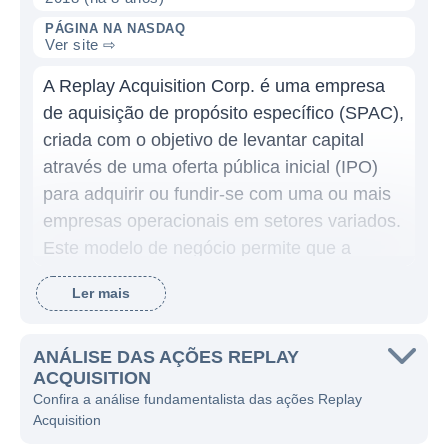
PÁGINA NA NASDAQ
Ver site ⇨
A Replay Acquisition Corp. é uma empresa
de aquisição de propósito específico (SPAC),
criada com o objetivo de levantar capital
através de uma oferta pública inicial (IPO)
para adquirir ou fundir-se com uma ou mais
empresas operacionais em setores variados.
Este modelo de negócio permite que a
Replay Acquisition busque oportunidades de
Ler mais
investimento em diferentes indústrias,
dependendo das condições do mercado e
das empresas que considere adequadas
ANÁLISE DAS AÇÕES REPLAY
ACQUISITION
para crescimento e desenvolvimento.
Confira a análise fundamentalista das ações Replay
Acquisition
As SPACs, como a Replay Acquisition,