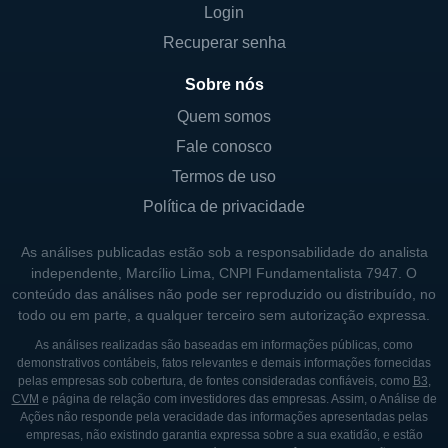
Login
considera para aquisição, buscando aquelas
Recuperar senha
que se alinhem com suas metas estratégicas
e valores. Essa abordagem cuidadosa é
Sobre nós
crucial para garantir que as aquisições
Quem somos
realizadas gerem valor de longo prazo tanto
Fale conosco
para a empresa quanto para seus acionistas.
Termos de uso
Política de privacidade
LINHAS DE NEGÓCIO
As análises publicadas estão sob a responsabilidade do analista
As linhas de negócios da Replay Acquisition
independente, Marcílio Lima, CNPI Fundamentalista 7947. O
podem abranger uma gama de indústrias,
conteúdo das análises não pode ser reproduzido ou distribuído, no
desde tecnologia até saúde e consumo,
todo ou em parte, a qualquer terceiro sem autorização expressa.
dependendo das oportunidades identificadas
As análises realizadas são baseadas em informações públicas, como
e do mercado em questão. A flexibilidade em
demonstrativos contábeis, fatos relevantes e demais informações fornecidas
pelas empresas sob cobertura, de fontes consideradas confiáveis, como
B3
,
sua abordagem permite que a empresa se
CVM
e página de relação com investidores das empresas. Assim, o Análise de
adapte rapidamente às tendências do
Ações não responde pela veracidade das informações apresentadas pelas
empresas, não existindo garantia expressa sobre a sua exatidão, e estão
mercado e capitalize sobre oportunidades