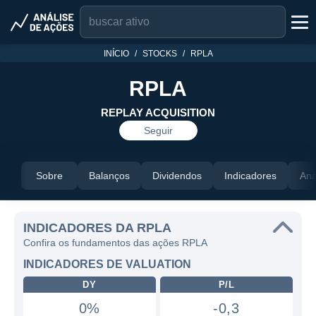
INÍCIO
STOCKS
RPLA
RPLA
REPLAY ACQUISITION
Seguir
Sobre
Balanços
Dividendos
Indicadores
Aná
INDICADORES DA RPLA
Confira os fundamentos das ações RPLA
INDICADORES DE VALUATION
DY
P/L
0%
-0,3