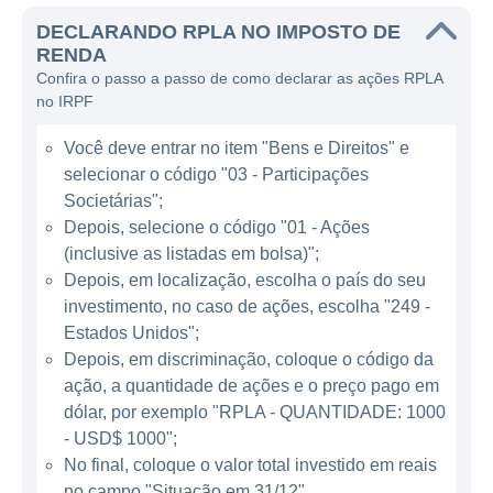
tornam-se um meio popular para empresas
DECLARANDO RPLA NO IMPOSTO DE
que buscam se tornar públicas sem passar
RENDA
pelo processo tradicional de IPO. A empresa
Confira o passo a passo de como declarar as ações RPLA
atua reunindo investidores e levando
no IRPF
propostas de negócios ao mercado de
Você deve entrar no item "Bens e Direitos" e
capitais, oferecendo um caminho mais rápido
selecionar o código "03 - Participações
e eficiente para a listagem pública
Societárias";
comparado aos métodos convencionais.
Depois, selecione o código "01 - Ações
Essa abordagem pode oferecer vantagens
(inclusive as listadas em bolsa)";
tanto para os investidores, que têm a chance
Depois, em localização, escolha o país do seu
de participar de novos negócios, quanto para
investimento, no caso de ações, escolha "249 -
as empresas-alvo, que podem acessar
Estados Unidos";
capital de maneira mais direta.
Depois, em discriminação, coloque o código da
ação, a quantidade de ações e o preço pago em
dólar, por exemplo "RPLA - QUANTIDADE: 1000
ATUAÇÃO DA REPLAY ACQUISITION
- USD$ 1000";
No final, coloque o valor total investido em reais
A Replay Acquisition foca em identificar e
no campo "Situação em 31/12".