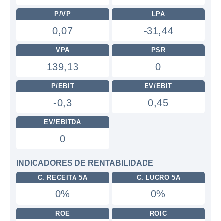
P/VP
LPA
0,07
-31,44
VPA
PSR
139,13
0
P/EBIT
EV/EBIT
-0,3
0,45
EV/EBITDA
0
INDICADORES DE RENTABILIDADE
C. RECEITA 5A
C. LUCRO 5A
0%
0%
ROE
ROIC