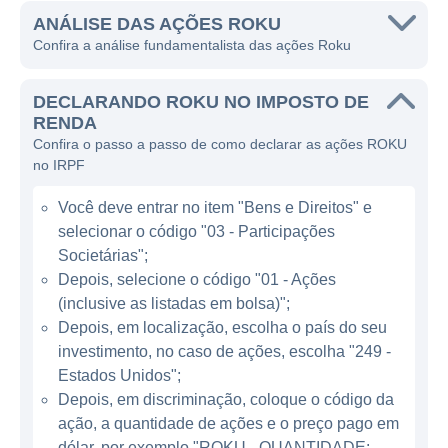
dispositivos conectados à internet.
ANÁLISE DAS AÇÕES ROKU
Confira a análise fundamentalista das ações Roku
O modelo de negócios da Roku é
diversificado; a empresa gera receita tanto
DECLARANDO ROKU NO IMPOSTO DE
da venda de seus dispositivos de streaming
RENDA
Confira o passo a passo de como declarar as ações ROKU
quanto de sua plataforma de publicidade. Os
no IRPF
produtos da Roku são dispositivos que se
conectam a TVs, além de uma plataforma de
Você deve entrar no item "Bens e Direitos" e
streaming que possibilita o acesso a
selecionar o código "03 - Participações
conteúdos de diversos provedores, como
Societárias";
Netflix, Hulu, Amazon Prime Video, Disney+
Depois, selecione o código "01 - Ações
(inclusive as listadas em bolsa)";
e muitos outros. No entanto, o diferencial da
Depois, em localização, escolha o país do seu
Roku é a sua interface de usuário intuitiva,
investimento, no caso de ações, escolha "249 -
que facilita a navegação entre vários
Estados Unidos";
serviços de streaming, além de oferecer
Depois, em discriminação, coloque o código da
recomendações personalizadas baseadas
ação, a quantidade de ações e o preço pago em
nos hábitos de visualização dos usuários.
dólar, por exemplo "ROKU - QUANTIDADE: