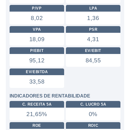
P/VP
LPA
8,02
1,36
VPA
PSR
18,09
4,31
P/EBIT
EV/EBIT
95,12
84,55
EV/EBITDA
33,58
INDICADORES DE RENTABILIDADE
C. RECEITA 5A
C. LUCRO 5A
21,65%
0%
ROE
ROIC