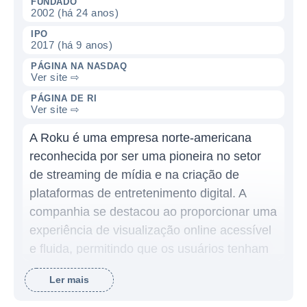
FUNDADO
2002 (há 24 anos)
IPO
2017 (há 9 anos)
PÁGINA NA NASDAQ
Ver site ⇨
PÁGINA DE RI
Ver site ⇨
A Roku é uma empresa norte-americana
reconhecida por ser uma pioneira no setor
de streaming de mídia e na criação de
plataformas de entretenimento digital. A
companhia se destacou ao proporcionar uma
experiência de visualização online acessível
e fluida, permitindo que os usuários tenham
acesso a uma ampla gama de conteúdos,
Ler mais
incluindo filmes, programas de TV, esportes
e canais ao vivo, tudo por meio de