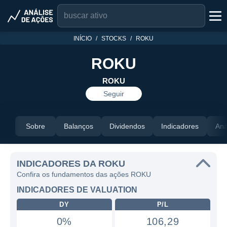
INÍCIO
STOCKS
ROKU
ROKU
ROKU
Seguir
Sobre
Balanços
Dividendos
Indicadores
Aná
INDICADORES DA ROKU
Confira os fundamentos das ações ROKU
INDICADORES DE VALUATION
DY
P/L
0%
106,29