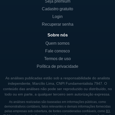
Seja premium
a televisão conectada. Com uma base de
Cadastro gratuito
usuários crescente, a Roku continua a
Login
expandir tanto sua presença no mercado
quanto suas capacidades tecnológicas. A
Recuperar senha
companhia frequentemente lança
Sobre nós
atualizações de software e novos recursos
Quem somos
que melhoram a experiência do usuário e a
Fale conosco
acessibilidade a conteúdos variados.
Termos de uso
Além de sua estratégia de dispositivos e
Política de privacidade
conteúdo, a Roku também se concentra no
fortalecimento de parcerias com fabricantes
As análises publicadas estão sob a responsabilidade do analista
de televisores e desenvolvedores de
independente, Marcílio Lima, CNPI Fundamentalista 7947. O
conteúdo das análises não pode ser reproduzido ou distribuído, no
aplicativos. Isso permite que a Roku
todo ou em parte, a qualquer terceiro sem autorização expressa.
expanda sua plataforma, integrando seu
As análises realizadas são baseadas em informações públicas, como
sistema em uma variedade de dispositivos e
demonstrativos contábeis, fatos relevantes e demais informações fornecidas
serviços. Essa abordagem tem sido decisiva
pelas empresas sob cobertura, de fontes consideradas confiáveis, como
B3
,