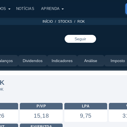
DOS
NOTÍCIAS
APRENDA
INÍCIO
STOCKS
ROK
Seguir
alanços
Dividendos
Indicadores
Análise
Imposto
OK
OK
L
P/VP
LPA
26
15,18
9,75
3
BIT
EV/EBITDA