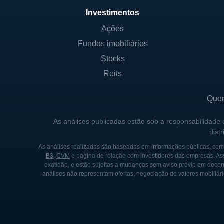
Fabricação inteligente e te
Investimentos
Serviços de consultoria e 
Ações
Fundos imobiliários
A Rockwell Automation adota
Stocks
desafios de cada setor em q
Reits
aprimorar suas soluções e ga
Que
CONTROLADORES E PRINC
As análises publicadas estão sob a responsabilidade
A Rockwell Automation é uma
dist
Nova York. A empresa possui 
As análises realizadas são baseadas em informações públicas, como
investidores institucionais e
B3
,
CVM
e página de relação com investidores das empresas. As
participação governamental d
exatidão, e estão sujeitas a mudanças sem aviso prévio em decorr
análises não representam ofertas, negociação de valores mobiliári
Os principais sócios da Roc
investidores e podem influenc
também têm interesse no cre