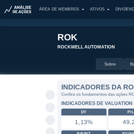
ÁREA DE MEMBROS
ATIVOS
DIVIDEN
ROK
ROCKWELL AUTOMATION
Sobre
B
INDICADORES DA R
Confira os fundamentos das ações R
INDICADORES DE VALUATION
DY
P/
1,13%
49,
P/EBIT
EV/E