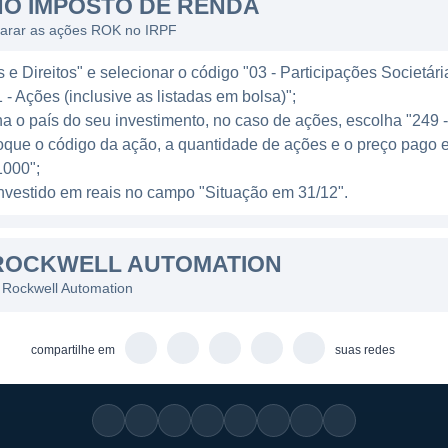
O IMPOSTO DE RENDA
mpo real.
larar as ações ROK no IRPF
 em tecnologias emergentes, especialmente na área de
e Direitos" e selecionar o código "03 - Participações Societári
nas e sistemas para facilitar a coleta e análise de dados
 - Ações (inclusive as listadas em bolsa)";
s mais informadas e gerenciem melhor seus processos 
ha o país do seu investimento, no caso de ações, escolha "249 
.
oque o código da ação, a quantidade de ações e o preço pago 
000";
LINHAS DE PRODUTOS
l investido em reais no campo "Situação em 31/12".
kwell Automation se baseia na venda de soluções comp
ROCKWELL AUTOMATION
 serviços de suporte e consultoria. A empresa foca em
-os a adotar tecnologias que atendam às suas necessida
 Rockwell Automation
utos da Rockwell incluem:
compartilhe em
suas redes
ogramáveis (PLCs);
o de dados e análise;
rocessos;