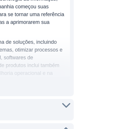
panhia começou suas
ra se tornar uma referência
ias a aprimorarem sua
 de soluções, incluindo
temas, otimizar processos e
l, softwares de
de produtos inclui também
lhoria operacional e na
 automotiva, alimentos e
a empresa opera em mais de
sde a automação de fábricas