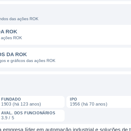
dendos das ações ROK
DA ROK
s ações ROK
OS DA ROK
agos e gráficos das ações ROK
FUNDADO
IPO
1903 (há 123 anos)
1956 (há 70 anos)
AVAL. DOS FUNCIONÁRIOS
3.9 / 5
 empresa líder em automação industrial e soluções de t