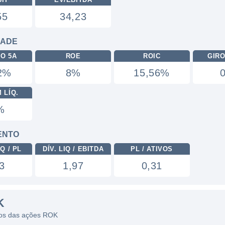
55
34,23
DADE
RO 5A
ROE
ROIC
GIRO
22%
8%
15,56%
 LÍQ.
%
ENTO
Q / PL
DÍV. LIQ / EBITDA
PL / ATIVOS
3
1,97
0,31
K
icos das ações ROK