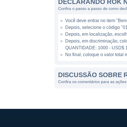
DECLARANDO ROK N
até a análise de dados em te
Confira o passo a passo de como dec
A empresa também se destaca
Você deve entrar no item "Bens 
industrial, que conecta máqui
Depois, selecione o código "01
as indústrias tomem decisõe
Depois, em localização, escol
eficiência e reduzindo custos
Depois, em discriminação, col
QUANTIDADE: 1000 - USD$ 1
MODELO DE NEGÓCIO E 
No final, coloque o valor tota
O modelo de negócios da Roc
DISCUSSÃO SOBRE 
apenas produtos, mas também
com seus clientes, ajudando
Confira os comentários para as ações
As principais linhas de prod
Controladores Lógicos Pr
Soluções de gerenciament
Sistemas de controle de p