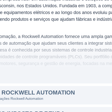
consin, nos Estados Unidos. Fundada em 1903, a com
 equipamentos elétricos e ao longo dos anos evoluiu pa
endo produtos e serviços que ajudam fábricas e indústr
omação, a Rockwell Automation fornece uma ampla gama
s de automação que ajudam seus clientes a integrar sis
sa é conhecida por seus sistemas de controle industria
idades de controle programáveis (PLCs). Seu portfólio 
 motores, segurança e gestão de energia, focadas na me
 ROCKWELL
S ROCKWELL AUTOMATION
iciona estrategicamente em várias indústrias, incluindo
s ações Rockwell Automation
óleo e gás, e muitas outras. Com uma presença global, 
es em diversas regiões, oferecendo soluções que vão de