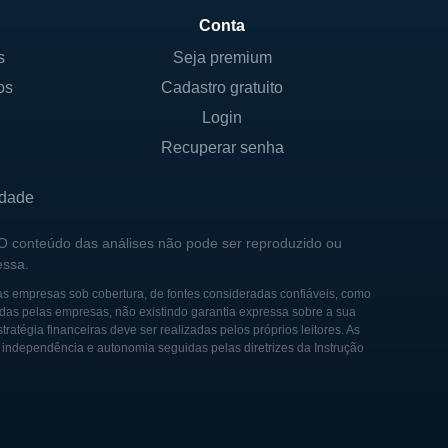
Conta
s
Seja premium
os
Cadastro gratuito
r as necessidades e
Login
esenvolvimento para
dustrial.
Recuperar senha
idade
 O conteúdo das análises não pode ser reproduzido ou
as na Bolsa de Valores de
essa.
des fundos de investimento,
as empresas sob cobertura, de fontes consideradas confiáveis, como
seus acionistas, e não há uma
das pelas empresas, não existindo garantia expressa sobre a sua
tégia financeiras deve ser realizadas pelos próprios leitores. As
e independência e autonomia seguidas pelas diretrizes da Instrução
madas, que atuam como
istas individuais que
rativa da Rockwell é