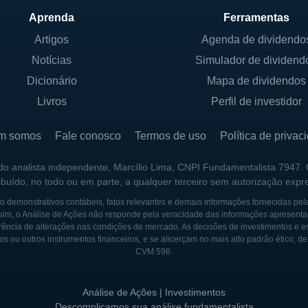
cnologias de IoT;
Aprenda
Ferramentas
integração de sistemas.
Artigos
Agenda de dividendo
Notícias
Simulador de dividend
 uma abordagem centrada no cliente, buscando entende
Dicionário
Mapa de dividendos
ue atua. A empresa investe fortemente em pesquisa e d
rantir que estejam sempre na vanguarda da tecnologia in
Livros
Perfil de investidor
m somos
Fale conosco
Termos de uso
Política de privac
IPAIS SÓCIOS
 do analista independente, Marcílio Lima, CNPI Fundamentalista 7947.
 empresa de capital aberto, e suas ações são negociad
ribuído, no todo ou em parte, a qualquer terceiro sem autorização expr
uma base diversificada de acionistas, que incluem gran
 demonstrativos contábeis, fatos relevantes e demais informações fornecidas pel
 pessoas físicas. O controle da empresa é exercido por 
sim, o Análise de Ações não responde pela veracidade das informações apresenta
ireta no controle da Rockwell.
ência de alterações nas condições de mercado. As decisões de investimentos e estra
os ou outros instrumentos financeiros, e se alicerçam no mais alto padrão ético, d
CVM 598.
kwell Automation incluem instituições financeiras reno
iar as diretrizes estratégicas da empresa, além de acion
scimento sustentável da companhia. A governança corpo
Análise de Ações | Investimentos
Descomplicamos sua análise fundamentalista