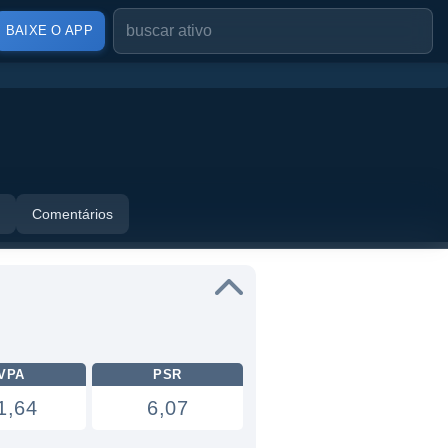
BAIXE O APP
Comentários
VPA
PSR
1,64
6,07