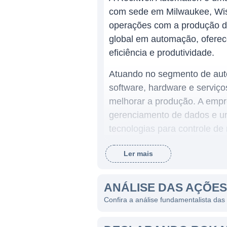
com sede em Milwaukee, Wis
operações com a produção de
global em automação, oferec
eficiência e produtividade.
Atuando no segmento de aut
software, hardware e serviço
melhorar a produção. A empre
gerenciamento de dados e un
tecnologias para controle de
digitalização das indústrias.
Ler mais
CAMPO DE ATUAÇÃO DA
ANÁLISE DAS AÇÕE
A Rockwell Automation se pos
Confira a análise fundamentalista da
bebidas, farmacêutica, petr
80 países e atende a client