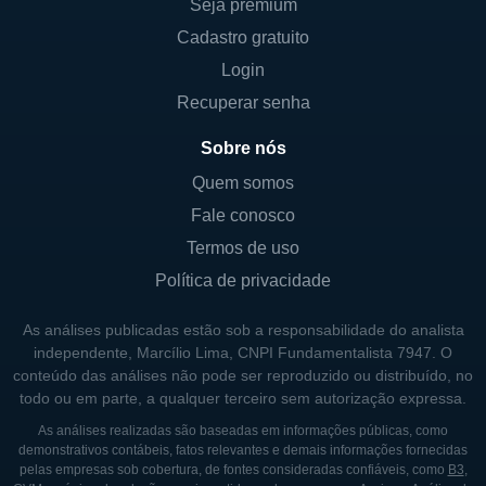
Seja premium
a expandir suas operações e a aprimorar
Cadastro gratuito
suas tecnologias para atender às exigências
Login
e expectativas do consumidor moderno. A
empresa se empenha em desenvolver
Recuperar senha
serviços que sejam não apenas inovadores,
Sobre nós
mas também seguros e de fácil utilização.
Quem somos
Com o crescimento do streaming e do
Fale conosco
consumo de conteúdos digitais, as ofertas da
RealNetworks estão posicionadas para
Termos de uso
atender a essa demanda crescente.
Política de privacidade
Além disso, a RealNetworks também investe
As análises publicadas estão sob a responsabilidade do analista
em pesquisa e desenvolvimento, buscando
independente, Marcílio Lima, CNPI Fundamentalista 7947. O
conteúdo das análises não pode ser reproduzido ou distribuído, no
sempre novas formas de melhorar a
todo ou em parte, a qualquer terceiro sem autorização expressa.
experiência do usuário e a segurança de
As análises realizadas são baseadas em informações públicas, como
suas plataformas. Esse compromisso com a
demonstrativos contábeis, fatos relevantes e demais informações fornecidas
inovação é central para a estratégia da
pelas empresas sob cobertura, de fontes consideradas confiáveis, como
B3
,