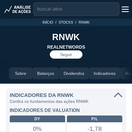
INÍCIO
STOCKS
RNWK
RNWK
REALNETWORDS
Seguir
Sobre
Balanços
Dividendos
Indicadores
Aná
INDICADORES DA RNWK
Confira os fundamentos das ações RNWK
INDICADORES DE VALUATION
DY
P/L
0%
-1,78