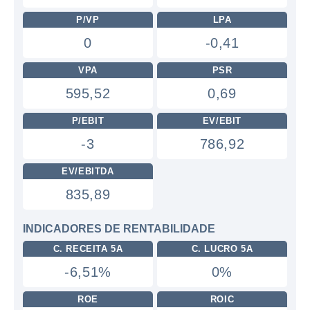
P/VP
LPA
0
-0,41
VPA
PSR
595,52
0,69
P/EBIT
EV/EBIT
-3
786,92
EV/EBITDA
835,89
INDICADORES DE RENTABILIDADE
C. RECEITA 5A
C. LUCRO 5A
-6,51%
0%
ROE
ROIC