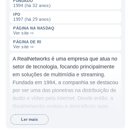
FUNDADO
1994 (há 32 anos)
IPO
1997 (há 29 anos)
PÁGINA NA NASDAQ
Ver site ⇨
PÁGINA DE RI
Ver site ⇨
A RealNetworks é uma empresa que atua no
setor de tecnologia, focando principalmente
em soluções de multimídia e streaming.
Fundada em 1994, a companhia se destacou
por ser uma das pioneiras na distribuição de
áudio e vídeo pela internet. Desde então, a
RealNetworks evoluiu e diversificou suas
operações, expandindo suas ofertas de
Ler mais
produtos e serviços para atender às
crescentes demandas do mercado de