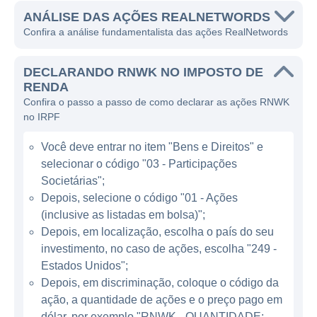
consumo digital.
ANÁLISE DAS AÇÕES REALNETWORDS
Confira a análise fundamentalista das ações RealNetwords
A empresa ganhou notoriedade com seu
famoso software RealPlayer, que permitia
DECLARANDO RNWK NO IMPOSTO DE
que os usuários reproduzissem arquivos de
RENDA
Confira o passo a passo de como declarar as ações RNWK
áudio e vídeo em tempo real pela internet.
no IRPF
Esse sucesso inicial proporcionou à
RealNetworks uma posição privilegiada na
Você deve entrar no item "Bens e Direitos" e
era da internet, permitindo que a empresa
selecionar o código "03 - Participações
desenvolvesse outras soluções relacionadas
Societárias";
ao entretenimento digital, como a streaming
Depois, selecione o código "01 - Ações
(inclusive as listadas em bolsa)";
de vídeo, jogos e serviços de identidade
Depois, em localização, escolha o país do seu
digital. As plataformas da RealNetworks são
investimento, no caso de ações, escolha "249 -
utilizadas por uma variedade de clientes, de
Estados Unidos";
consumidores a empresas de tecnologia de
Depois, em discriminação, coloque o código da
ponta.
ação, a quantidade de ações e o preço pago em
dólar, por exemplo "RNWK - QUANTIDADE: