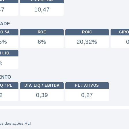
47
10,47
DADE
RO 5A
ROE
ROIC
GIRO
75%
6%
20,32%
 LÍQ.
%
ENTO
Q / PL
DÍV. LIQ / EBITDA
PL / ATIVOS
2
0,39
0,27
cos das ações RLI