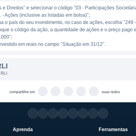
o e expansão, o que é essencial em um mercado tão di
e Direitos" e selecionar o código "03 - Participações Societári
 - Ações (inclusive as listadas em bolsa)";
LI
ha o país do seu investimento, no caso de ações, escolha "249 
oque o código da ação, a quantidade de ações e o preço pago e
cio da RLI incluem planos de saúde, seguros de saúde, 
000";
como objetivo proporcionar segurança e tranquilidade a 
l investido em reais no campo "Situação em 31/12".
ção financeira contra imprevistos. A RLI investe em tecn
ces e o atendimento ao cliente, garantindo uma experiênc
LI
pa com a educação financeira de seus clientes, oferece
 RLI
obre a importância de assegurar uma cobertura apropri
rcerias com instituições de saúde, visando estabelece
compartilhe em
suas redes
s.
DE
al aberto e, como tal, é controlada por acionistas que
Aprenda
Ferramentas
estão da empresa. É importante destacar que a particip