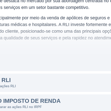
 se destaca no mercado por sua abordagem centrada no c
s serviços em um setor bastante competitivo.
cipalmente por meio da venda de apólices de seguros e 
uras médicas e hospitalares. A RLI investe fortemente 
 do cliente, posicionado-se como uma das principais op
 qualidade de seus serviços e pela rapidez no atendime
 considerado um dos mais importantes na economia bras
ção é sempre uma necessidade para a população. O se
iência, mesmo em tempos de crise econômica. A demanda
 RLI
 constante, o que proporciona uma base de receitas rela
 ações RLI
rsas regiões do Brasil, e sua atuação é ampla, oferece
s perfis de clientes. Entre os principais produtos ofere
O IMPOSTO DE RENDA
uros de vida e planos de previdência. A RLI está semp
larar as ações RLI no IRPF