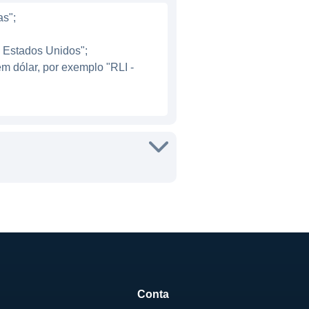
nâmico.
as";
- Estados Unidos";
m dólar, por exemplo "RLI -
seguros de vida e seguros
seus clientes, incentivando a
ologias digitais para
ia mais ágil e eficiente.
ndo conteúdos e serviços que
ada para suas necessidades.
r uma rede de atendimento
 podem ou não estar
Conta
ação de fundos de