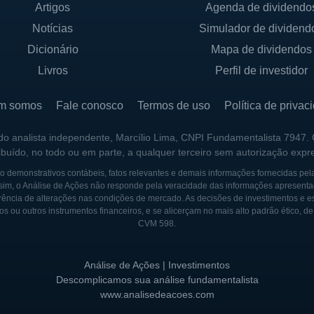
Artigos
Agenda de dividendo
 o controle e as decisões estratégicas da companhia. A 
Notícias
Simulador de dividend
mitindo a entrada de novos investidores e participação 
pansão e investimentos.
Dicionário
Mapa de dividendos
Livros
Perfil de investidor
ão acionária na RLI, o que facilita a autonomia da emp
pre atuar em conformidade com a legislação vigente 
m somos
Fale conosco
Termos de uso
Política de privac
ma prática comum entre as empresas desse ramo.
 do analista independente, Marcílio Lima, CNPI Fundamentalista 7947.
ribuído, no todo ou em parte, a qualquer terceiro sem autorização expr
 demonstrativos contábeis, fatos relevantes e demais informações fornecidas pel
 um período em que a necessidade por proteção e servi
sim, o Análise de Ações não responde pela veracidade das informações apresenta
ência de alterações nas condições de mercado. As decisões de investimentos e estra
m resposta a um mercado que exigia soluções eficientes
os ou outros instrumentos financeiros, e se alicerçam no mais alto padrão ético, d
 empreendedores visionários que perceberam a demanda
CVM 598.
ade.
Análise de Ações | Investimentos
assou por diversas transformações, sempre buscando s
Descomplicamos sua análise fundamentalista
cessidades de seus clientes. Com o tempo, a empresa 
www.analisedeacoes.com
onsolidando-se como uma referência no setor. A histór