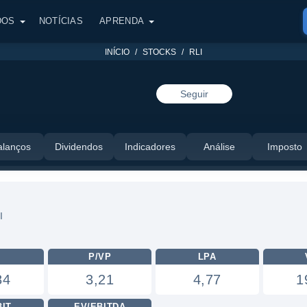
DOS
NOTÍCIAS
APRENDA
INÍCIO
STOCKS
RLI
Seguir
alanços
Dividendos
Indicadores
Análise
Imposto
I
I
L
P/VP
LPA
84
3,21
4,77
1
BIT
EV/EBITDA