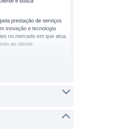
liente e busca
pela prestação de serviços
em inovação e tecnologia
ções no mercado em que atua.
nto ao cliente.
ileira, uma vez que o acesso
gmento de seguros é
 por seguros, especialmente
tivamente estável.
ndo produtos que se adequam
cidos pela empresa, destacam-
re buscando novas