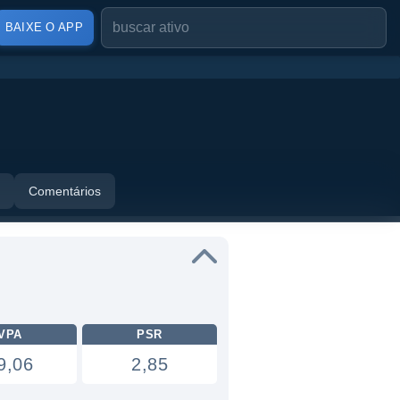
BAIXE O APP
Comentários
VPA
PSR
9,06
2,85