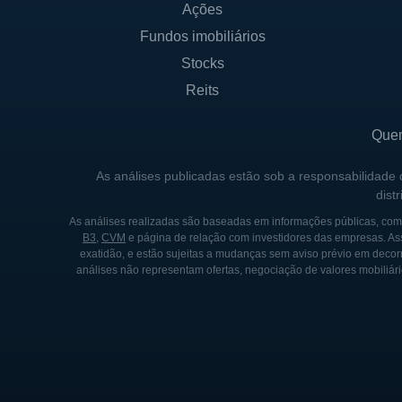
Ações
investimento pode influenciar
Fundos imobiliários
empresa é diversificada, per
recursos financeiros para ex
Stocks
Reits
O governo não tem participaç
Contudo, a empresa deve sem
Que
setor de seguros, o que é u
As análises publicadas estão sob a responsabilidade
dist
HISTÓRIA DA RLI
As análises realizadas são baseadas em informações públicas, como
A história da RLI remonta a
B3
,
CVM
e página de relação com investidores das empresas. As
exatidão, e estão sujeitas a mudanças sem aviso prévio em decorr
ganhar destaque no Brasil, e
análises não representam ofertas, negociação de valores mobiliári
foi fundada por um grupo de
produtos de saúde de qualid
Desde suas origens, a RLI p
mercado e à evolução das ne
aprimorando suas ofertas e c