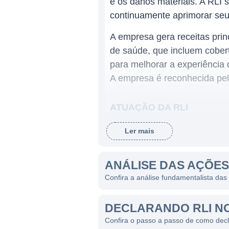
e os danos materiais. A RLI
continuamente aprimorar seu
A empresa gera receitas prin
de saúde, que incluem cobert
para melhorar a experiência
A empresa é reconhecida pela
ATUAÇÃO DA RLI
O setor de atuação da RLI é
Ler mais
a serviços de saúde e prote
caracterizado por sua resil
ANÁLISE DAS AÇÕES
planos de saúde, tende a ser
Confira a análise fundamentalista das
A RLI está presente em dive
às necessidades de diferente
DECLARANDO RLI N
se os seguros de saúde, seg
Confira o passo a passo de como dec