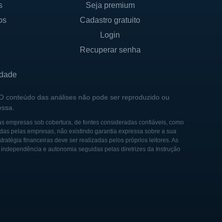
s
Seja premium
estrutura acionária da
os
Cadastro gratuito
de fundos que aportam
Login
Recuperar senha
resa em suas decisões.
e as regulamentações do
idade
 O conteúdo das análises não pode ser reproduzido ou
essa.
as empresas sob cobertura, de fontes consideradas confiáveis, como
ços de saúde começou a
das pelas empresas, não existindo garantia expressa sobre a sua
tégia financeiras deve ser realizadas pelos próprios leitores. As
 e confiáveis. A companhia
e independência e autonomia seguidas pelas diretrizes da Instrução
 crescente por seguros e
e adaptar às mudanças no
expandiu suas operações, foi
ia da RLI é marcada por um