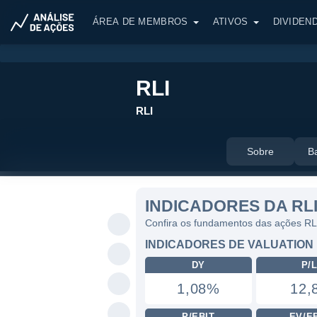
ÁREA DE MEMBROS
ATIVOS
DIVIDEN
RLI
RLI
Sobre
B
INDICADORES DA RL
Confira os fundamentos das ações RL
INDICADORES DE VALUATION
DY
P/
1,08%
12,
P/EBIT
EV/E