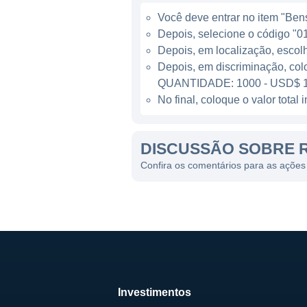
oportunidades de cresciment
Você deve entrar no item "Bens 
Depois, selecione o código "01
LINHAS DE NEGÓCIO DA R
Depois, em localização, escol
Depois, em discriminação, col
As principais linhas de negó
QUANTIDADE: 1000 - USD$ 1
patrimoniais. A empresa tem 
No final, coloque o valor tota
prevenção de riscos e a prote
aprimorar a emissão de apóli
DISCUSSÃO SOBRE R
Além disso, a RLI se preocu
Confira os comentários para as ações
ajudam na conscientização s
A empresa também realiza pa
que beneficie seus segurado
CONTROLE E PROPRIEDA
A RLI é uma empresa de capit
Investimentos
diretamente envolvidos na g