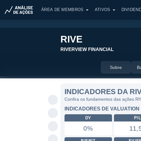
ÁREA DE MEMBROS
ATIVOS
DIVIDEN
RIVE
RIVERVIEW FINANCIAL
Sobre
B
INDICADORES DA RI
Confira os fundamentos das ações R
INDICADORES DE VALUATION
DY
P/
0%
11,
P/EBIT
EV/E