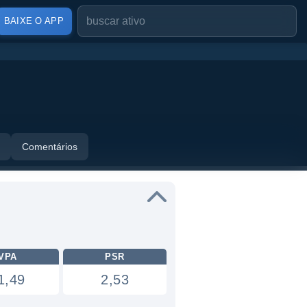
BAIXE O APP
Comentários
VPA
PSR
1,49
2,53