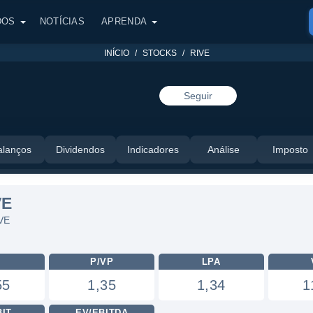
DOS
NOTÍCIAS
APRENDA
INÍCIO
STOCKS
RIVE
Seguir
alanços
Dividendos
Indicadores
Análise
Imposto
VE
IVE
L
P/VP
LPA
55
1,35
1,34
1
BIT
EV/EBITDA