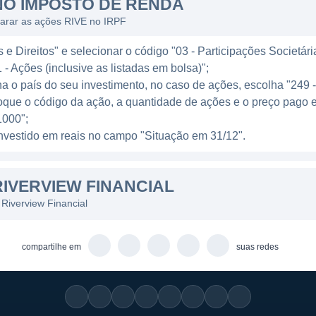
NO IMPOSTO DE RENDA
larar as ações RIVE no IRPF
a que promove a inclusão financeira, buscando atender 
e Direitos" e selecionar o código "03 - Participações Societári
aqueles com perfis mais sofisticados. A empresa busc
 - Ações (inclusive as listadas em bolsa)";
 base de clientes por meio da inovação e aprimoramento
ha o país do seu investimento, no caso de ações, escolha "249 
ceira são frequentemente realizados, visando capacita
oque o código da ação, a quantidade de ações e o preço pago e
uas finanças.
000";
l investido em reais no campo "Situação em 31/12".
IVERVIEW FINANCIAL
rview Financial são amplas e diversificadas, permitindo
sso inclui o segmento de varejo, onde oferece produtos 
Riverview Financial
imos pessoais. Além disso, a instituição também atua no
do empréstimos comerciais, linhas de crédito e soluções
compartilhe em
suas redes
s.
ivo de suas operações é o compromisso com a gestão de 
ria financeira e planejamento, ajudando clientes a gere