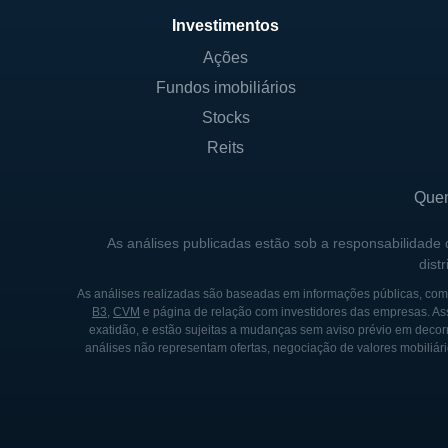
eficiente, otimizar investime
Investimentos
que a Riverview possa se pos
Ações
Fundos imobiliários
CONTROLADORES E SÓC
Stocks
A Riverview Financial Corpor
Reits
dispersa entre diversos acion
institucionais e indivíduos 
Que
prazo. Como em muitas instit
As análises publicadas estão sob a responsabilidade
exercem influência por meio 
dist
Embora o governo não tenha 
As análises realizadas são baseadas em informações públicas, como
B3
,
CVM
e página de relação com investidores das empresas. As
regulatório que é supervisio
exatidão, e estão sujeitas a mudanças sem aviso prévio em decorr
conformidade com as legisla
análises não representam ofertas, negociação de valores mobiliári
e responsiva, facilitando o d
HISTÓRIA DA RIVERVIEW 