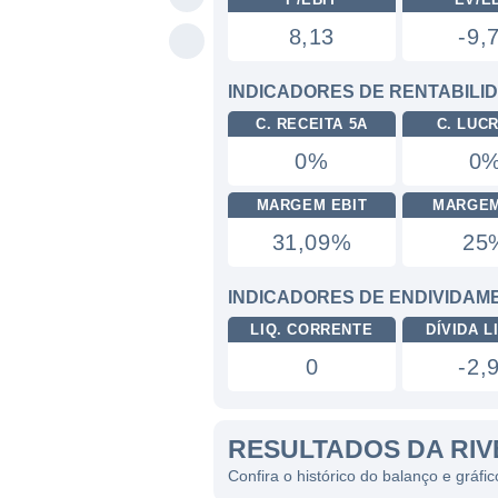
8,13
-9,
INDICADORES DE RENTABILI
C. RECEITA 5A
C. LUC
0%
0
MARGEM EBIT
MARGEM
31,09%
25
INDICADORES DE ENDIVIDAM
LIQ. CORRENTE
DÍVIDA LI
0
-2,
RESULTADOS DA RIV
Confira o histórico do balanço e gráf