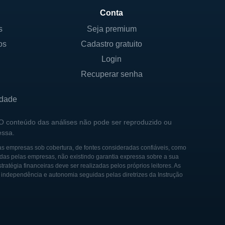
 linhas de negócios permite
Conta
iras para seus clientes.
s
Seja premium
os
Cadastro gratuito
Login
ue sua propriedade está
Recuperar senha
er detida por investidores
l e em instituições de longo
idade
central, e os acionistas
 O conteúdo das análises não pode ser reproduzido ou
essa.
empresa opera em um ambiente
as empresas sob cobertura, de fontes consideradas confiáveis, como
das pelas empresas, não existindo garantia expressa sobre a sua
tividades estejam em
tégia financeiras deve ser realizadas pelos próprios leitores. As
uma governança transparente
e independência e autonomia seguidas pelas diretrizes da Instrução