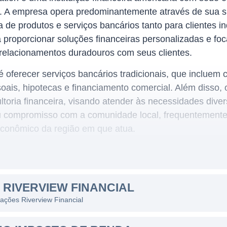
. A empresa opera predominantemente através de sua su
e produtos e serviços bancários tanto para clientes in
 proporcionar soluções financeiras personalizadas e f
 relacionamentos duradouros com seus clientes.
é oferecer serviços bancários tradicionais, que incluem 
ais, hipotecas e financiamento comercial. Além disso, 
ltoria financeira, visando atender às necessidades diver
u compromisso com a comunidade local, frequentemente
conômico da região em que atua.
FINANCIAL
 primariamente na região da Pensilvânia, concentrando-
 RIVERVIEW FINANCIAL
izinhas. Sua abordagem comunitária se reflete em seu 
 ações Riverview Financial
acesso a serviços financeiros que atendem às especifici
entes em localidades estratégicas facilita o acesso dos