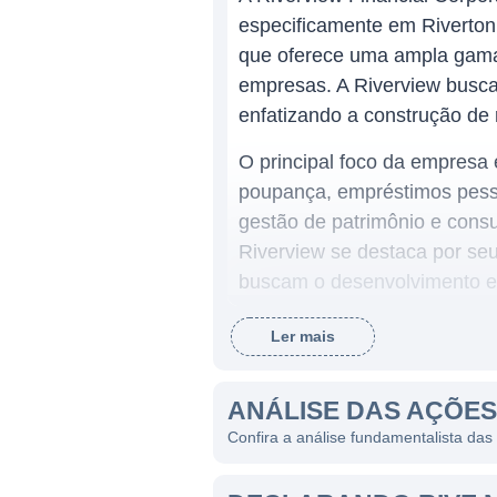
especificamente em Riverton
que oferece uma ampla gama d
empresas. A Riverview busca
enfatizando a construção de
O principal foco da empresa 
poupança, empréstimos pesso
gestão de patrimônio e consu
Riverview se destaca por se
buscam o desenvolvimento e
Ler mais
ATUAÇÃO DA RIVERVIEW 
A Riverview Financial opera
ANÁLISE DAS AÇÕES
Susquehanna e áreas circunv
Confira a análise fundamentalista das
locais e no fornecimento de 
presença de agências conveni