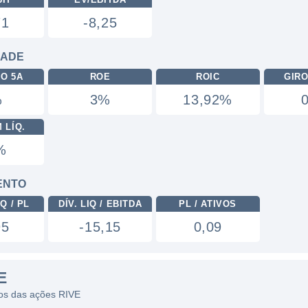
71
-8,25
DADE
RO 5A
ROE
ROIC
GIRO
%
3%
13,92%
 LÍQ.
%
ENTO
Q / PL
DÍV. LIQ / EBITDA
PL / ATIVOS
95
-15,15
0,09
E
icos das ações RIVE