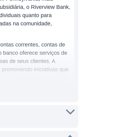
bsidiária, o Riverview Bank,
dividuais quanto para
ocadas na comunidade,
contas correntes, contas de
o banco oferece serviços de
sas de seus clientes. A
 promovendo iniciativas que
se especialmente no Vale do
envolvimento com projetos
dades da população local. A
 clientes aos serviços