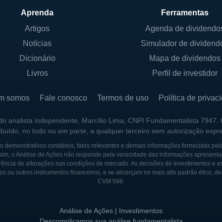
ntos e planejar a aposentadoria. Essa diversificação nas
Aprenda
Ferramentas
icionar como um provedor completo de soluções finance
Artigos
Agenda de dividendo
Notícias
Simulador de dividend
IOS
Dicionário
Mapa de dividendos
ation é uma empresa de capital aberto, o que implica q
Livros
Perfil de investidor
istas. Contudo, uma parte significativa das ações pode s
que demonstram um interesse em investir na economia loca
m somos
Fale conosco
Termos de uso
Política de privac
uições financeiras, a governança corporativa é um ponto 
 do analista independente, Marcílio Lima, CNPI Fundamentalista 7947.
de reuniões anuais e votações.
ribuído, no todo ou em parte, a qualquer terceiro sem autorização expr
uma participação direta no controle da Riverview, a 
 demonstrativos contábeis, fatos relevantes e demais informações fornecidas pel
sim, o Análise de Ações não responde pela veracidade das informações apresenta
nado por agências governamentais, garantindo que as a
ência de alterações nas condições de mercado. As decisões de investimentos e estra
ções financeiras e bancárias. A empresa busca manter 
os ou outros instrumentos financeiros, e se alicerçam no mais alto padrão ético, d
CVM 598.
iálogo com todos os seus acionistas.
Análise de Ações | Investimentos
FINANCIAL
Descomplicamos sua análise fundamentalista