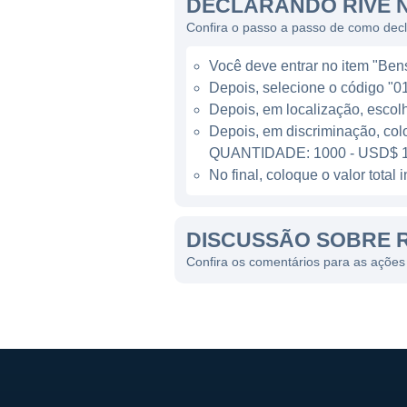
DECLARANDO RIVE 
oferecidos.
Confira o passo a passo de como dec
O banco possui uma estrutur
Você deve entrar no item "Bens 
necessidades comuns quanto 
Depois, selecione o código "01
seus serviços e expandir sua
Depois, em localização, escol
Programas de educação finan
Depois, em discriminação, col
decisões informadas sobre s
QUANTIDADE: 1000 - USD$ 1
No final, coloque o valor tota
LINHAS DE NEGÓCIO
DISCUSSÃO SOBRE R
As linhas de negócios da Rive
uma variedade de clientes. I
Confira os comentários para as ações 
cartões de crédito e emprést
empresariais, disponibilizan
pequenas e médias empresa
Um outro aspecto significat
fornece serviços de consulto