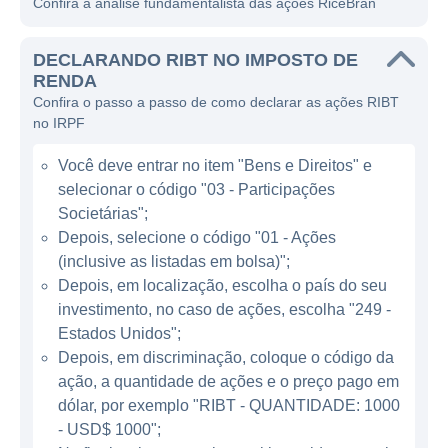
Confira a análise fundamentalista das ações RiceBran
como alimentos para humanos e animais,
além de nutracêuticos.
DECLARANDO RIBT NO IMPOSTO DE
A RiceBran atua principalmente na
RENDA
Confira o passo a passo de como declarar as ações RIBT
transformação do farelo de arroz em
no IRPF
produtos que preservam os nutrientes,
antioxidantes e outros compostos bioativos
Você deve entrar no item "Bens e Direitos" e
benéficos à saúde. Seus principais produtos
selecionar o código "03 - Participações
incluem óleo de farelo de arroz, proteína de
Societárias";
arroz e farelo de arroz integral, que são
Depois, selecione o código "01 - Ações
(inclusive as listadas em bolsa)";
utilizados em uma ampla gama de
Depois, em localização, escolha o país do seu
aplicações, como na indústria alimentícia,
investimento, no caso de ações, escolha "249 -
onde os ingredientes são incorporados em
Estados Unidos";
produtos como barras de cereais,
Depois, em discriminação, coloque o código da
suplementação alimentar e alimentos para
ação, a quantidade de ações e o preço pago em
bebês. Além disso, a empresa também
dólar, por exemplo "RIBT - QUANTIDADE: 1000
fornece soluções para o mercado de ração
- USD$ 1000";