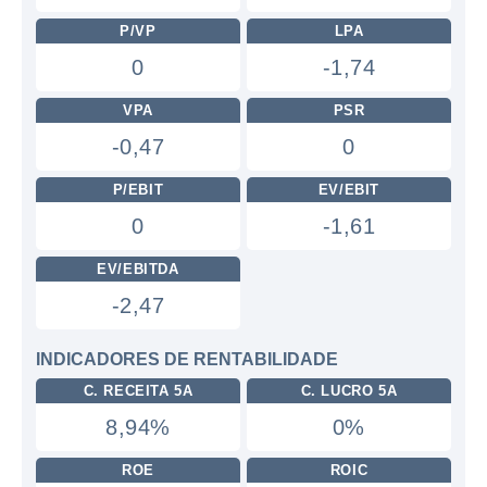
P/VP
LPA
0
-1,74
VPA
PSR
-0,47
0
P/EBIT
EV/EBIT
0
-1,61
EV/EBITDA
-2,47
INDICADORES DE RENTABILIDADE
C. RECEITA 5A
C. LUCRO 5A
8,94%
0%
ROE
ROIC