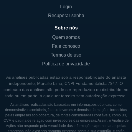
ATENDIDOS
Login
A RiceBran divide suas operações em
Recuperar senha
diferentes linhas de negócios, incluindo a
Sobre nós
produção de ingredientes alimentares,
Quem somos
produtos para nutrição animal e soluções
Fale conosco
para a indústria de alimentos. Essa
diversificação permite que a empresa atenda
Termos de uso
a uma ampla gama de clientes, desde
Política de privacidade
grandes indústrias alimentícias até pequenos
As análises publicadas estão sob a responsabilidade do analista
negócios locais. A RiceBran também
independente, Marcílio Lima, CNPI Fundamentalista 7947. O
desenvolve parcerias estratégicas com
conteúdo das análises não pode ser reproduzido ou distribuído, no
empresas para ampliar seu alcance e
todo ou em parte, a qualquer terceiro sem autorização expressa.
fornecer soluções adaptadas às
As análises realizadas são baseadas em informações públicas, como
demonstrativos contábeis, fatos relevantes e demais informações fornecidas
necessidades específicas de cada cliente.
pelas empresas sob cobertura, de fontes consideradas confiáveis, como
B3
,
CVM
e página de relação com investidores das empresas. Assim, o Análise de
A empresa está presente principalmente nos
Ações não responde pela veracidade das informações apresentadas pelas
Estados Unidos, mas também tem buscado
empresas, não existindo garantia expressa sobre a sua exatidão, e estão