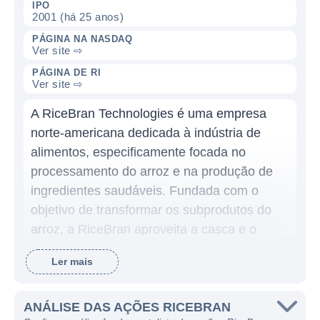
IPO
2001 (há 25 anos)
PÁGINA NA NASDAQ
Ver site ⇨
PÁGINA DE RI
Ver site ⇨
A RiceBran Technologies é uma empresa
norte-americana dedicada à indústria de
alimentos, especificamente focada no
processamento do arroz e na produção de
ingredientes saudáveis. Fundada com o
objetivo de transformar os subprodutos do
arroz, a RiceBran aproveita a casca e o
farelo do arroz, que muitas vezes são
Ler mais
descartados, para produzir uma variedade
de ingredientes e produtos nutricionais que
podem ser utilizados em diferentes setores,
ANÁLISE DAS AÇÕES RICEBRAN