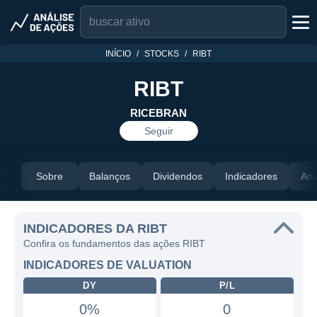
INÍCIO
STOCKS
RIBT
RIBT
RICEBRAN
Seguir
Sobre
Balanços
Dividendos
Indicadores
Aná
INDICADORES DA RIBT
Confira os fundamentos das ações RIBT
INDICADORES DE VALUATION
DY
P/L
0%
0