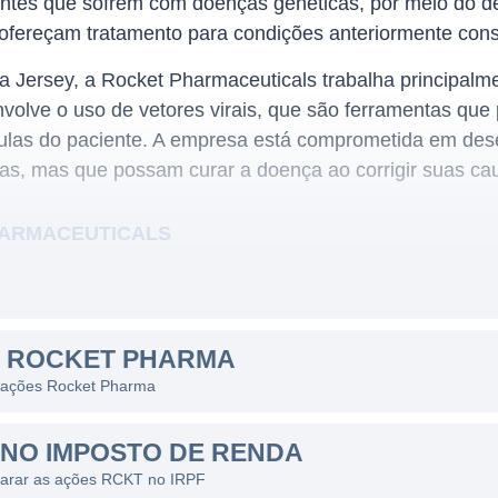
ientes que sofrem com doenças genéticas, por meio do 
ofereçam tratamento para condições anteriormente consi
Jersey, a Rocket Pharmaceuticals trabalha principalme
olve o uso de vetores virais, que são ferramentas que
lulas do paciente. A empresa está comprometida em des
as, mas que possam curar a doença ao corrigir suas ca
HARMACEUTICALS
 destaca na área de biotecnologia, onde atua em um me
oenças genéticas raras. A empresa concentra suas ati
 podem potencialmente mudar a vida dos pacientes, util
S ROCKET PHARMA
es que, até então, eram consideradas praticamente intra
s ações Rocket Pharma
pesquisa da Rocket incluem terapias para doenças como
uvato quinase (PKD). Com um portfólio diversificado de
NO IMPOSTO DE RENDA
te buscando parcerias estratégicas e colaborações qu
larar as ações RCKT no IRPF