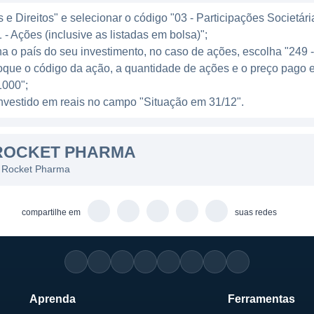
 terapias eficazes.
e Direitos" e selecionar o código "03 - Participações Societári
euticals é ampliada por meio de inovações em biotecno
 - Ações (inclusive as listadas em bolsa)";
ha o país do seu investimento, no caso de ações, escolha "249 
ínicos que testam a segurança e eficácia de suas terapia
oque o código da ação, a quantidade de ações e o preço pago 
, visando alcançar resultados positivos que possam se
000";
l investido em reais no campo "Situação em 31/12".
CALS HOJE
ROCKET PHARMA
ologia, a Rocket Pharmaceuticals está em uma posição 
s Rocket Pharma
 para doenças raras. As iniciativas da empresa estão a
 terapias personalizadas e eficazes para condições rar
compartilhe em
suas redes
imização de métodos de entrega de genes e o desenvolvi
ga escala.
ceuticals mantém um forte compromisso com a pesquisa 
vamente em sua capacidade de pesquisa e desenvolvime
Aprenda
Ferramentas
ogias que possam melhorar a eficácia de seus tratamen