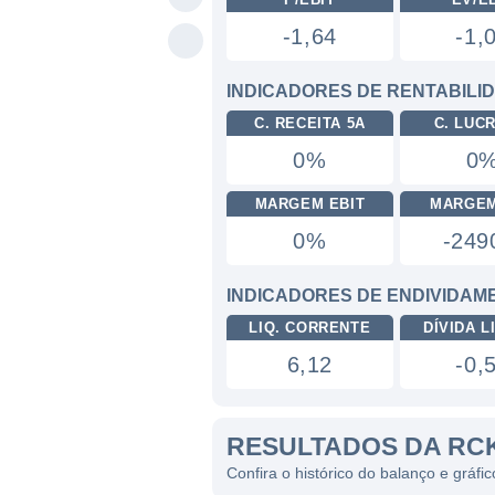
-1,64
-1,
INDICADORES DE RENTABILI
C. RECEITA 5A
C. LUC
0%
0
MARGEM EBIT
MARGEM
0%
-24
INDICADORES DE ENDIVIDAM
LIQ. CORRENTE
DÍVIDA LI
6,12
-0,
RESULTADOS DA RC
Confira o histórico do balanço e gráf