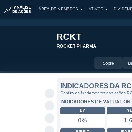
ÁREA DE MEMBROS
ATIVOS
DIVIDEN
RCKT
ROCKET PHARMA
Sobre
B
INDICADORES DA R
Confira os fundamentos das ações R
INDICADORES DE VALUATION
DY
P/
0%
-1,
P/EBIT
EV/E