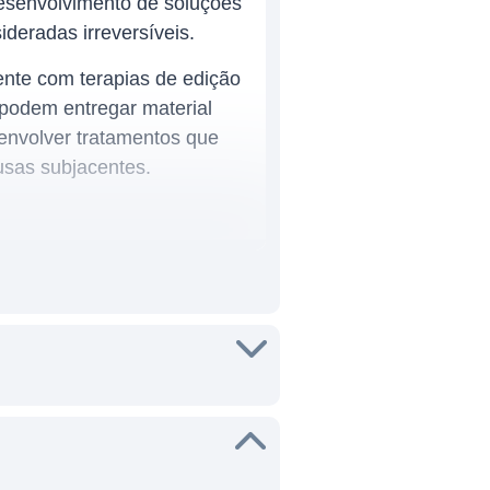
desenvolvimento de soluções
deradas irreversíveis.
nte com terapias de edição
 podem entregar material
envolver tratamentos que
usas subjacentes.
rcado altamente competitivo,
vidades em desenvolver
izando tecnologias de edição
táveis.
 a leucemia mieloide aguda
 produtos em desenvolvimento,
e possam acelerar a pesquisa