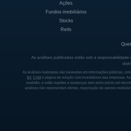
Ações
descobrir novos medicament
as soluções terapêuticas sej
Fundos imobiliários
Stocks
HISTÓRICO DA ROCKET 
Reits
Fundada em 2015, a Rocket P
Que
doenças raras por meio da me
em terapia gênica, um campo
As análises publicadas estão sob a responsabilidade
dist
desenvolver soluções que p
genéticas.
As análises realizadas são baseadas em informações públicas, como
B3
,
CVM
e página de relação com investidores das empresas. As
exatidão, e estão sujeitas a mudanças sem aviso prévio em decorr
Em seus primeiros anos, a e
análises não representam ofertas, negociação de valores mobiliári
instituições de pesquisa e o
Pharmaceuticals ganhou aten
significativos e parcerias es
Desde a sua fundação, a em
rara, incluindo uma variedad