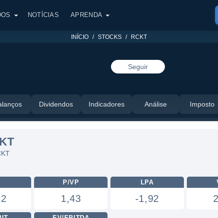
DOS
NOTÍCIAS
APRENDA
INÍCIO
STOCKS
RCKT
Seguir
alanços
Dividendos
Indicadores
Análise
Imposto
CKT
CKT
L
P/VP
LPA
62
1,43
-1,92
BIT
EV/EBITDA