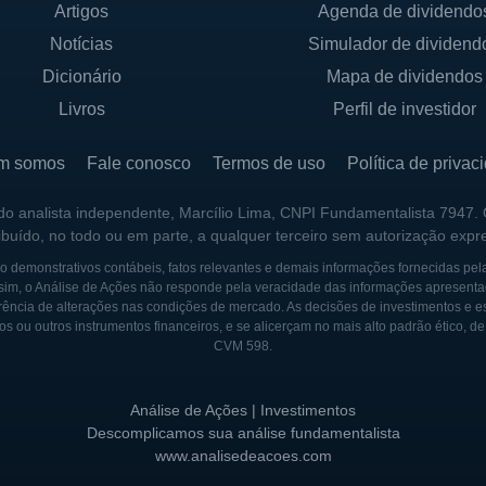
Artigos
Agenda de dividendo
os, mas também melhorar os métodos desenvolvidos ant
am tão eficazes e seguras quanto possível.
Notícias
Simulador de dividend
Dicionário
Mapa de dividendos
PHARMACEUTICALS
Livros
Perfil de investidor
harmaceuticals iniciou suas atividades com a visão de 
m somos
Fale conosco
Termos de uso
Política de privac
dicina genética. A empresa foi criada a partir de pesq
 emergente na biotecnologia. Desde o início, a Rocket
 do analista independente, Marcílio Lima, CNPI Fundamentalista 7947.
ribuído, no todo ou em parte, a qualquer terceiro sem autorização expr
udessem atender às necessidades não atendidas de pac
 demonstrativos contábeis, fatos relevantes e demais informações fornecidas pel
sim, o Análise de Ações não responde pela veracidade das informações apresenta
ência de alterações nas condições de mercado. As decisões de investimentos e estra
mpresa se destacou por sua abordagem inovadora e por
os ou outros instrumentos financeiros, e se alicerçam no mais alto padrão ético, d
utros players da indústria. Com um portfólio que se exp
CVM 598.
ção na comunidade científica e no mercado financeiro, 
tratégicas que ajudaram a acelerar seus projetos de pesq
Análise de Ações | Investimentos
Descomplicamos sua análise fundamentalista
presa tem avançado em seu compromisso de desenvolve
www.analisedeacoes.com
e de estudos clínicos que investigam a segurança e eficá