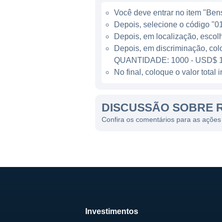
e o desenvolvimento de novas
Você deve entrar no item "Bens 
A atuação da Rocket Pharmac
Depois, selecione o código "01
Depois, em localização, escol
significativos em ensaios cl
Depois, em discriminação, col
avançados em suas pesquisas
QUANTIDADE: 1000 - USD$ 1
mercado.
No final, coloque o valor tota
A ROCKET PHARMACEUTI
DISCUSSÃO SOBRE 
No cenário atual da biotecn
Confira os comentários para as açõe
terapia gênica e tratamentos
crescente na indústria, onde
Sua estratégia envolve a ot
possam ser aplicadas em lar
Além disso, a Rocket Pharma
empresa investe significati
Investimentos
constantemente novas tecnol