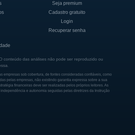
s
Seja premium
eriormente, garantindo que
os
Cadastro gratuito
Login
Recuperar senha
transformar o tratamento de
idade
uisas avançadas e inovações
 se comprometeu a
 O conteúdo das análises não pode ser reproduzido ou
essa.
ientes com condições
as empresas sob cobertura, de fontes consideradas confiáveis, como
das pelas empresas, não existindo garantia expressa sobre a sua
tégia financeiras deve ser realizadas pelos próprios leitores. As
 formar alianças com
e independência e autonomia seguidas pelas diretrizes da Instrução
andiu rapidamente, a Rocket
atraindo investimentos
uisa.
r terapias para doenças
cia de suas terapias