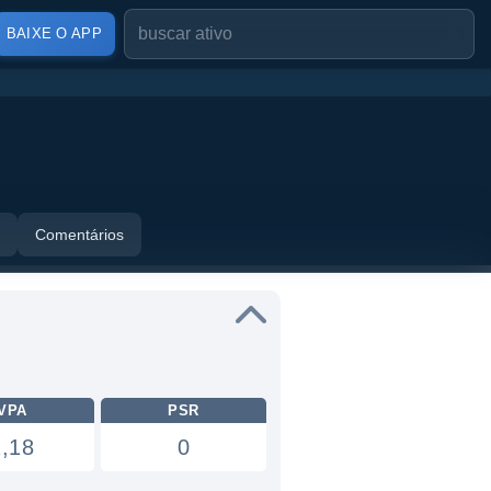
BAIXE O APP
Comentários
VPA
PSR
2,18
0