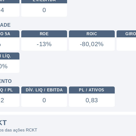
04
0
DADE
RO 5A
ROE
ROIC
GIRO
%
-13%
-80,02%
 LÍQ.
90%
ENTO
Q / PL
DÍV. LIQ / EBITDA
PL / ATIVOS
52
0
0,83
KT
icos das ações RCKT