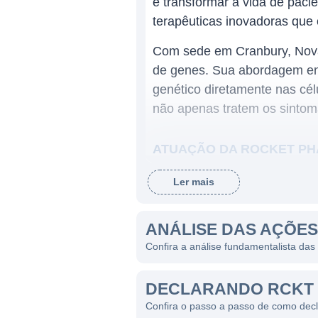
é transformar a vida de pac
terapêuticas inovadoras que 
Com sede em Cranbury, Nova 
de genes. Sua abordagem env
genético diretamente nas cé
não apenas tratem os sintom
ATUAÇÃO DA ROCKET P
A Rocket Pharmaceuticals se
Ler mais
focando suas pesquisas em d
abordagens terapêuticas que
ANÁLISE DAS AÇÕE
de genes para tratar condiçõ
Confira a análise fundamentalista da
Os principais programas de 
(LMA) e a deficiência de pir
DECLARANDO RCKT 
a empresa está constantemen
Confira o passo a passo de como dec