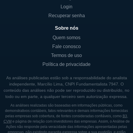
Login
abordagem ao atendimento ao cliente, onde
a satisfação do cliente é uma prioridade. A
Recuperar senha
missão do banco é proporcionar acesso a
Sobre nós
experiências bancárias eficientes e
Quem somos
confiáveis.
Fale conosco
Outra área em que o RBB Bank se destaca é
Termos de uso
o compromisso com a responsabilidade
Política de privacidade
social. O banco envolve-se com a
comunidade através de várias iniciativas,
As análises publicadas estão sob a responsabilidade do analista
incluindo apoio a eventos locais e
independente, Marcílio Lima, CNPI Fundamentalista 7947. O
conteúdo das análises não pode ser reproduzido ou distribuído, no
organizações sem fins lucrativos que
todo ou em parte, a qualquer terceiro sem autorização expressa.
atendem a comunidades carentes. Essa
As análises realizadas são baseadas em informações públicas, como
interação com a comunidade não só
demonstrativos contábeis, fatos relevantes e demais informações fornecidas
fortalece a marca do banco, mas também
pelas empresas sob cobertura, de fontes consideradas confiáveis, como
B3
,
CVM
e página de relação com investidores das empresas. Assim, o Análise de
contribui para um ambiente econômico mais
Ações não responde pela veracidade das informações apresentadas pelas
saudável e sustentável.
empresas, não existindo garantia expressa sobre a sua exatidão, e estão