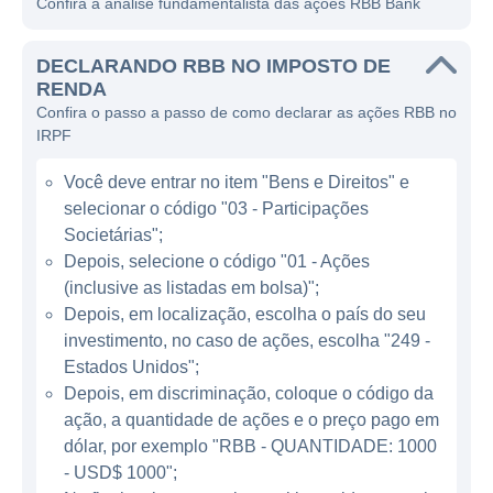
Confira a análise fundamentalista das ações RBB Bank
Estados Unidos, mas sua atuação vai além,
abrangendo uma base diversificada de
DECLARANDO RBB NO IMPOSTO DE
clientes.
RENDA
Confira o passo a passo de como declarar as ações RBB no
O RBB Bank é especialmente conhecido por
IRPF
oferecer uma variedade de produtos e
serviços bancários, que vão desde contas
Você deve entrar no item "Bens e Direitos" e
correntes e de poupança até empréstimos
selecionar o código "03 - Participações
comerciais e de consumo. O banco também
Societárias";
possui uma forte presença em serviços de
Depois, selecione o código "01 - Ações
(inclusive as listadas em bolsa)";
certificação de depósitos, facilitando o
Depois, em localização, escolha o país do seu
acesso a crédito para empresas e indivíduos.
investimento, no caso de ações, escolha "249 -
Sua estratégia se baseia em atender a
Estados Unidos";
clientes que buscam um relacionamento
Depois, em discriminação, coloque o código da
mais personalizado e uma abordagem
ação, a quantidade de ações e o preço pago em
centrada no cliente, o que tem sido um
dólar, por exemplo "RBB - QUANTIDADE: 1000
diferencial importante no competitivo setor
- USD$ 1000";