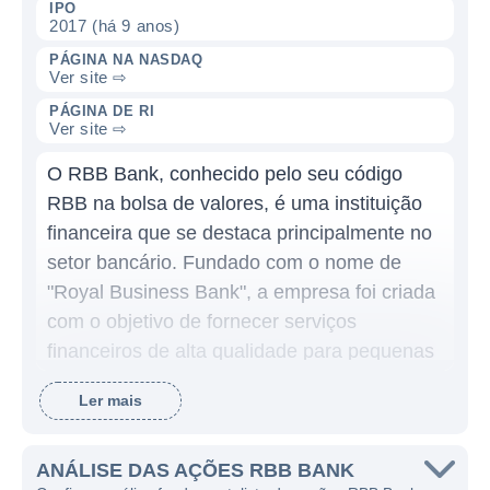
IPO
2017 (há 9 anos)
PÁGINA NA NASDAQ
Ver site ⇨
PÁGINA DE RI
Ver site ⇨
O RBB Bank, conhecido pelo seu código
RBB na bolsa de valores, é uma instituição
financeira que se destaca principalmente no
setor bancário. Fundado com o nome de
"Royal Business Bank", a empresa foi criada
com o objetivo de fornecer serviços
financeiros de alta qualidade para pequenas
e médias empresas, além de atender às
Ler mais
necessidades dos consumidores individuais.
O mercado alvo do banco inclui
especialmente comunidades asiáticas nos
ANÁLISE DAS AÇÕES RBB BANK