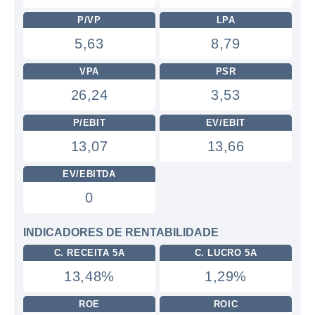
P/VP
LPA
5,63
8,79
VPA
PSR
26,24
3,53
P/EBIT
EV/EBIT
13,07
13,66
EV/EBITDA
0
INDICADORES DE RENTABILIDADE
C. RECEITA 5A
C. LUCRO 5A
13,48%
1,29%
ROE
ROIC