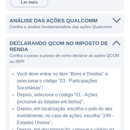
Ler mais
(Código de Múltipla Acesso por Divisão de
Código), que revolucionou o acesso à
telefonia celular. Desde então, a Qualcomm
ANÁLISE DAS AÇÕES QUALCOMM
Confira a análise fundamentalista das ações Qualcomm
tem se posicionado como uma das líderes
globais em inovação no setor de telefonia
DECLARANDO QCOM NO IMPOSTO DE
móvel e tecnologias e soluções de
RENDA
conectividade.
Confira o passo a passo de como declarar as ações QCOM
no IRPF
A Qualcomm é reconhecida por ser uma das
principais fornecedoras de chipsets para
Você deve entrar no item "Bens e Direitos" e
dispositivos móveis, oferecendo soluções
selecionar o código "03 - Participações
que permitem a comunicação e
Societárias";
conectividade, não só em smartphones, mas
Depois, selecione o código "01 - Ações
(inclusive as listadas em bolsa)";
também em tablets, dispositivos de Internet
Depois, em localização, escolha o país do seu
das Coisas (IoT) e automóveis. A sua linha
investimento, no caso de ações, escolha "249 -
de produtos inclui processadores
Estados Unidos";
Snapdragon, que equipam uma vasta gama
Depois, em discriminação, coloque o código da