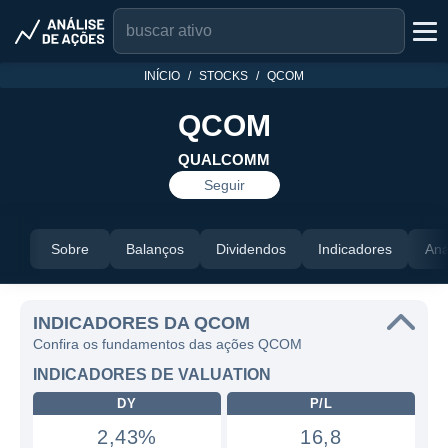
INÍCIO
STOCKS
QCOM
QCOM
QUALCOMM
Seguir
Sobre
Balanços
Dividendos
Indicadores
Aná
INDICADORES DA QCOM
Confira os fundamentos das ações QCOM
INDICADORES DE VALUATION
DY
P/L
2,43%
16,8