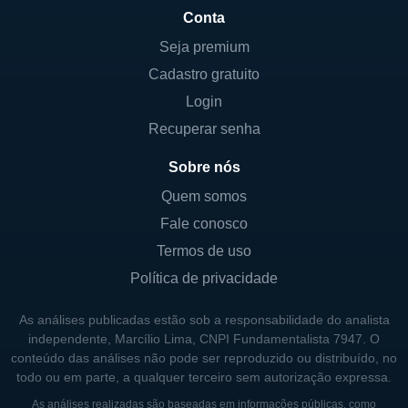
produtos projetados para atender às
Conta
necessidades de aplicações móveis e
Seja premium
eletrônicos de consumo. Outra linha
Cadastro gratuito
significativa é a de Licenciamento, onde a
Login
empresa manuseia um vasto portfólio de
patentes relacionadas a tecnologia de
Recuperar senha
comunicação, principalmente em dispositivos
Sobre nós
3G, 4G e 5G.
Quem somos
Com a introdução das tecnologias de 5G, a
Fale conosco
Qualcomm tem se posicionado na vanguarda
Termos de uso
do desenvolvimento e implementação do que
Política de privacidade
há de mais novo em telecomunicações. A
empresa é vista não só como um fornecedor
As análises publicadas estão sob a responsabilidade do analista
de hardware, mas como uma líder em
independente, Marcílio Lima, CNPI Fundamentalista 7947. O
conteúdo das análises não pode ser reproduzido ou distribuído, no
inovação tecnológica, contribuindo para
todo ou em parte, a qualquer terceiro sem autorização expressa.
transformação digital em uma série de
As análises realizadas são baseadas em informações públicas, como