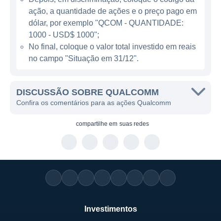
de dispositivos em todo o mundo,
ação, a quantidade de ações e o preço pago em
proporcionando energia, desempenho e
dólar, por exemplo "QCOM - QUANTIDADE:
capacidades de download e upload rápidas.
1000 - USD$ 1000";
No final, coloque o valor total investido em reais
no campo "Situação em 31/12".
MODELOS DE NEGÓCIO DA QUALCOMM
O modelo de negócios da Qualcomm é
DISCUSSÃO SOBRE QUALCOMM
baseado em duas unidades principais: a
Confira os comentários para as ações Qualcomm
venda de semicondutores, que inclui os
chipsets Snapdragon, e a parte de
compartilhe em
suas redes
tecnologias ou royalties, onde a empresa
licenciaria suas patentes para outros
fabricantes de dispositivos e operadoras de
rede. Deste modo, a Qualcomm ganha
receita tanto pela venda direta de produtos
quanto por meio de receitas recorrentes dos
Investimentos
royalties pagos por empresas que utilizam