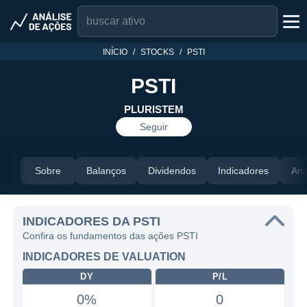
INÍCIO
STOCKS
PSTI
PSTI
PLURISTEM
Seguir
Sobre
Balanços
Dividendos
Indicadores
Aná
INDICADORES DA PSTI
Confira os fundamentos das ações PSTI
INDICADORES DE VALUATION
DY
P/L
0%
0