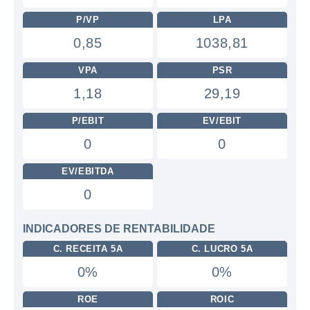
P/VP
LPA
0,85
1038,81
VPA
PSR
1,18
29,19
P/EBIT
EV/EBIT
0
0
EV/EBITDA
0
INDICADORES DE RENTABILIDADE
C. RECEITA 5A
C. LUCRO 5A
0%
0%
ROE
ROIC