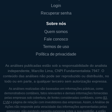
Login
científicas e obter a aprovação regulatória
necessária. Seu foco em terapias baseadas
Recuperar senha
em células-tronco permite que busque
Sobre nós
soluções eficazes para doenças que muitas
Quem somos
vezes não têm opções de tratamento
Fale conosco
satisfatórias.
Termos de uso
As principais linhas de produtos da Pluristem
Política de privacidade
incluem terapias para tratamento de doenças
como a síndrome do coronavírus (COVID-
As análises publicadas estão sob a responsabilidade do analista
19) e outras condições que afetam a saúde
independente, Marcílio Lima, CNPI Fundamentalista 7947. O
conteúdo das análises não pode ser reproduzido ou distribuído, no
respiratória e cardiovascular. Além disso, a
todo ou em parte, a qualquer terceiro sem autorização expressa.
Pluristem investe na pesquisa de usos de
As análises realizadas são baseadas em informações públicas, como
suas células-tronco em condições
demonstrativos contábeis, fatos relevantes e demais informações fornecidas
autoimunes e lesões crônicas, ampliando
pelas empresas sob cobertura, de fontes consideradas confiáveis, como
B3
,
CVM
e página de relação com investidores das empresas. Assim, o Análise de
continuamente suas oportunidades de
Ações não responde pela veracidade das informações apresentadas pelas
mercado.
empresas, não existindo garantia expressa sobre a sua exatidão, e estão