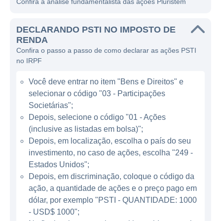
Confira a análise fundamentalista das ações Pluristem
A Pluristem ganhou notoriedade ao
desenvolver produtos que utilizam células-
DECLARANDO PSTI NO IMPOSTO DE
tronco derivadas da placenta, as quais
RENDA
Confira o passo a passo de como declarar as ações PSTI
possuem uma capacidade única de se
no IRPF
diferenciar em diferentes tipos de células e
de influenciar a resposta imunológica do
Você deve entrar no item "Bens e Direitos" e
corpo. Essa inovação não só proporciona
selecionar o código "03 - Participações
novas oportunidades de tratamento, mas
Societárias";
também se apresenta como uma alternativa
Depois, selecione o código "01 - Ações
(inclusive as listadas em bolsa)";
para os métodos tradicionais que muitas
Depois, em localização, escolha o país do seu
vezes são limitados por doações de órgãos
investimento, no caso de ações, escolha "249 -
ou células.
Estados Unidos";
Depois, em discriminação, coloque o código da
ATUAÇÃO DA PLURISTEM
ação, a quantidade de ações e o preço pago em
dólar, por exemplo "PSTI - QUANTIDADE: 1000
A empresa possui um portfólio robusto de
- USD$ 1000";
produtos em diferentes estágios de