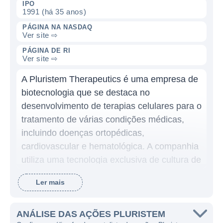
IPO
1991 (há 35 anos)
PÁGINA NA NASDAQ
Ver site ⇨
PÁGINA DE RI
Ver site ⇨
A Pluristem Therapeutics é uma empresa de
biotecnologia que se destaca no
desenvolvimento de terapias celulares para o
tratamento de várias condições médicas,
incluindo doenças ortopédicas,
cardiovascular e hematológica. A companhia
utiliza uma tecnologia exclusiva de cultura de
células-tronco que permite a produção de
Ler mais
células-maternas em larga escala, o que
oferece um potencial significativo no campo
da medicina regenerativa.
ANÁLISE DAS AÇÕES PLURISTEM