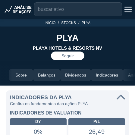
INÍCIO
STOCKS
PLYA
PLYA
PLAYA HOTELS & RESORTS NV
Seguir
Sobre
Balanços
Dividendos
Indicadores
Aná
INDICADORES DA PLYA
Confira os fundamentos das ações PLYA
INDICADORES DE VALUATION
DY
P/L
0%
26,49