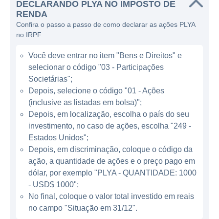
DECLARANDO PLYA NO IMPOSTO DE
de opções de entretenimento e lazer que
RENDA
oferece a seus clientes. A empresa gera
Confira o passo a passo de como declarar as ações PLYA
receita principalmente por meio de tarifas de
no IRPF
hospedagem, vendas de alimentos e
Você deve entrar no item "Bens e Direitos" e
bebidas, e serviços adicionais como spas e
selecionar o código "03 - Participações
atividades recreativas.
Societárias";
Depois, selecione o código "01 - Ações
ATUAÇÃO DA PLAYA HOTELS &
(inclusive as listadas em bolsa)";
RESORTS
Depois, em localização, escolha o país do seu
investimento, no caso de ações, escolha "249 -
A Playa atua em destinos turísticos
Estados Unidos";
populares, sendo uma das líderes no
Depois, em discriminação, coloque o código da
segmento de resorts all-inclusive. Com
ação, a quantidade de ações e o preço pago em
propriedades localizadas em lugares como
dólar, por exemplo "PLYA - QUANTIDADE: 1000
México, Jamaica e República Dominicana, a
- USD$ 1000";
No final, coloque o valor total investido em reais
empresa tem um papel significativo no
no campo "Situação em 31/12".
atendimento a turistas que buscam