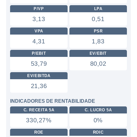
P/VP
LPA
3,13
0,51
VPA
PSR
4,31
1,83
P/EBIT
EV/EBIT
53,79
80,02
EV/EBITDA
21,36
INDICADORES DE RENTABILIDADE
C. RECEITA 5A
C. LUCRO 5A
330,27%
0%
ROE
ROIC