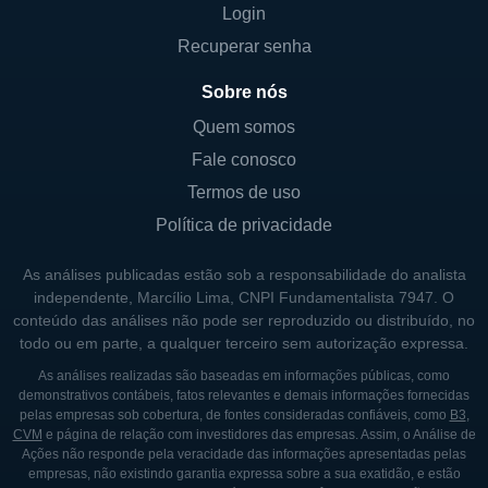
turísticos estratégicos. A empresa se destaca
Login
por sua experiência no setor e pela
Recuperar senha
capacidade de adaptar suas ofertas às
tendências do mercado. Essa flexibilidade é
Sobre nós
crucial para manter a competitividade e a
Quem somos
atração de novos clientes.
Fale conosco
Termos de uso
CONTROLADORES E ESTRUTURA
Política de privacidade
ACIONÁRIA
As análises publicadas estão sob a responsabilidade do analista
A empresa passa por várias dinâmicas em
independente, Marcílio Lima, CNPI Fundamentalista 7947. O
sua estrutura acionária. Os investidores
conteúdo das análises não pode ser reproduzido ou distribuído, no
institucionais desempenham um papel
todo ou em parte, a qualquer terceiro sem autorização expressa.
importante no capital da Playa, assim como
As análises realizadas são baseadas em informações públicas, como
demonstrativos contábeis, fatos relevantes e demais informações fornecidas
alguns acionistas individuais que têm
pelas empresas sob cobertura, de fontes consideradas confiáveis, como
B3
,
interesses significativos na empresa. Em
CVM
e página de relação com investidores das empresas. Assim, o Análise de
Ações não responde pela veracidade das informações apresentadas pelas
diversas ocasiões, o governo ou entidades
empresas, não existindo garantia expressa sobre a sua exatidão, e estão