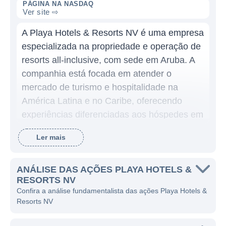
PÁGINA NA NASDAQ
Ver site ⇨
A Playa Hotels & Resorts NV é uma empresa
especializada na propriedade e operação de
resorts all-inclusive, com sede em Aruba. A
companhia está focada em atender o
mercado de turismo e hospitalidade na
América Latina e no Caribe, oferecendo
experiências diferenciadas aos hóspedes em
suas diversas propriedades.
Ler mais
O principal modelo de negócios da Playa
envolve a aquisição, desenvolvimento e
ANÁLISE DAS AÇÕES PLAYA HOTELS &
operação de resorts all-inclusive premium.
RESORTS NV
Com um portfólio que inclui hotéis de marcas
Confira a análise fundamentalista das ações Playa Hotels &
Resorts NV
reconhecidas, a Playa se destaca pela
qualidade de seus serviços e pela variedade