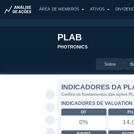
ÁREA DE MEMBROS
ATIVOS
DIVIDEN
PLAB
PHOTRONICS
Sobre
B
INDICADORES DA PL
Confira os fundamentos das ações P
INDICADORES DE VALUATION
DY
P/
0%
14,
P/EBIT
EV/E