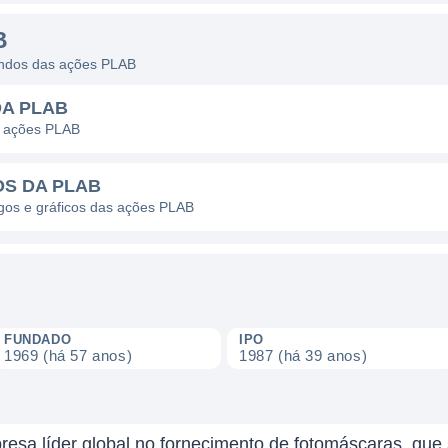
B
dendos das ações PLAB
DA PLAB
s ações PLAB
OS DA PLAB
agos e gráficos das ações PLAB
FUNDADO
IPO
1969 (há 57 anos)
1987 (há 39 anos)
resa líder global no fornecimento de fotomáscaras, que