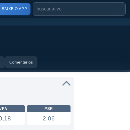
BAIXE O APP
Comentários
VPA
PSR
0,18
2,06