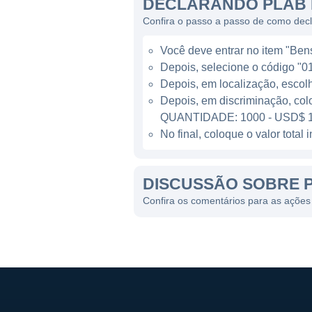
DECLARANDO PLAB 
inovações por diversas indús
Confira o passo a passo de como dec
A missão da Photronics é se
Você deve entrar no item "Bens 
excelência em qualidade e in
Depois, selecione o código "01
tecnológicos e alcançar a lid
Depois, em localização, escol
em pesquisa e desenvolvime
Depois, em discriminação, col
do setor de semicondutores e
QUANTIDADE: 1000 - USD$ 1
No final, coloque o valor tota
A PHOTRONICS HOJE
DISCUSSÃO SOBRE 
Hoje, a Photronics é reconh
significativa de mercado. A 
Confira os comentários para as ações
de semicondutores, que conti
artificial e dispositivos co
fabricação e desenvolver nov
Entre suas principais iniciat
suas atividades não apenas 