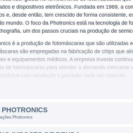
grados e dispositivos eletrônicos. Fundada em 1969, a co
s e, desde então, tem crescido de forma consistente,
do mundo. O foco da Photronics está na tecnologia de f
ithografia, um dos passos cruciais na produção de semi
onics é a produção de fotomáscaras que são utilizadas 
máscaras são empregadas na fabricação de chips que al
es e equipamentos médicos. A empresa investe contin
as de fotomáscaras para atender a demanda crescente d
produtos com resolução e precisão cada vez maiores.
S
global, atendendo a clientes em vários países e regiões
S PHOTRONICS
 em diversas partes do mundo, incluindo os Estados Uni
 ações Photronics
ereça seus produtos para mercados cada vez mais diver
nas fortalece a base de clientes da empresa, mas també