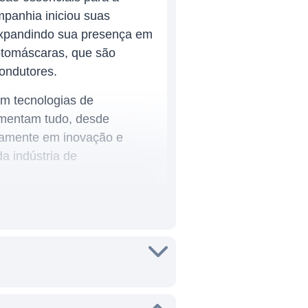
mpanhia iniciou suas
 expandindo sua presença em
otomáscaras, que são
condutores.
em tecnologias de
imentam tudo, desde
uamente em inovação e
a indústria de
. Suas instalações de
dos, Europa e Ásia,
sificados. Essa ampla
m facilita a adoção de suas