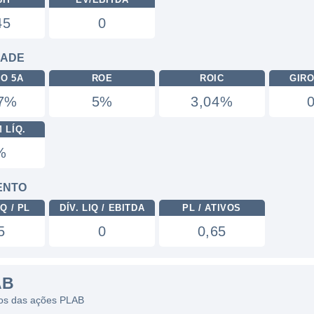
45
0
DADE
RO 5A
ROE
ROIC
GIRO
17%
5%
3,04%
 LÍQ.
%
ENTO
Q / PL
DÍV. LIQ / EBITDA
PL / ATIVOS
5
0
0,65
AB
icos das ações PLAB