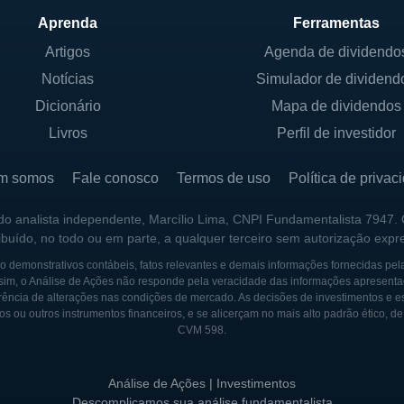
ção ao meio ambiente. A empresa valoriza a inovação e
Aprenda
Ferramentas
essidades da indústria, buscando sempre se adaptar e 
Artigos
Agenda de dividendo
Notícias
Simulador de dividend
Dicionário
Mapa de dividendos
CS
Livros
Perfil de investidor
or um grupo de empreendedores que perceberam a neces
ndústria de semicondutores durante a revolução tecnoló
m somos
Fale conosco
Termos de uso
Política de privac
nvolver fotomáscaras de alta qualidade e, ao longo d
 do analista independente, Marcílio Lima, CNPI Fundamentalista 7947.
necedoras do setor. Com o progresso da tecnologia, a 
ribuído, no todo ou em parte, a qualquer terceiro sem autorização expr
e atendem às especificações cada vez mais rigorosas de
 demonstrativos contábeis, fatos relevantes e demais informações fornecidas pel
sim, o Análise de Ações não responde pela veracidade das informações apresenta
 expandiu rapidamente sua capacidade de produção, es
ência de alterações nas condições de mercado. As decisões de investimentos e estra
gicos para melhor atender seus clientes globais. Essa e
os ou outros instrumentos financeiros, e se alicerçam no mais alto padrão ético, d
CVM 598.
a por semicondutores estava em ascensão, impulsionad
soais e comerciais. Com o passar dos anos, a Photronics
Análise de Ações | Investimentos
s que revolucionaram a produção de fotomáscaras e ate
Descomplicamos sua análise fundamentalista