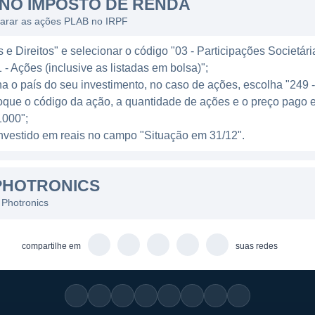
NO IMPOSTO DE RENDA
trias em diferentes contextos tecnológicos.
larar as ações PLAB no IRPF
r uma fornecedora confiável de soluções em fotomásca
e Direitos" e selecionar o código "03 - Participações Societári
ovação. A empresa tem como objetivo ajudar seus client
 - Ações (inclusive as listadas em bolsa)";
erança em seus próprios mercados. A Photronics realiza 
ha o país do seu investimento, no caso de ações, escolha "249 
nto, focando na criação de soluções avançadas que a
oque o código da ação, a quantidade de ações e o preço pago 
 outros setores adjacentes.
000";
l investido em reais no campo "Situação em 31/12".
PHOTRONICS
ecida como uma referência na indústria de fotomáscaras
empresa está posicionada de maneira favorável para apro
 Photronics
nua a expandir devido à crescente demanda por eletrôni
nectados. A Photronics constantemente busca maneiras de
compartilhe em
suas redes
as tecnologias, solidificando assim sua posição competi
ivas, a Photronics adota práticas sustentáveis em suas 
atendam às necessidades de seus clientes, mas também