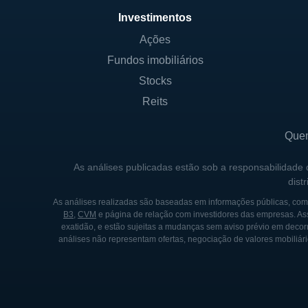
maneira responsável em rela
Investimentos
as últimas tendências e nec
Ações
do mercado.
Fundos imobiliários
Stocks
HISTÓRICO DA PHOTRONI
Reits
A Photronics foi fundada p
fotomáscaras na crescente i
Que
empresa se empenhou em dese
As análises publicadas estão sob a responsabilidade
como uma das principais for
dist
adaptou, criando produtos qu
As análises realizadas são baseadas em informações públicas, como
B3
,
CVM
e página de relação com investidores das empresas. As
Nos anos 80 e 90, a empresa
exatidão, e estão sujeitas a mudanças sem aviso prévio em decorr
adicionais em locais estraté
análises não representam ofertas, negociação de valores mobiliári
a Photronics, pois a demand
dispositivos eletrônicos pes
introduzir novas tecnologia