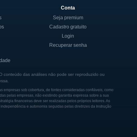
 está sempre atualizada com
Conta
evoluir conforme as demandas
s
Seja premium
os
Cadastro gratuito
Login
Recuperar senha
sidade crescente de
gica. Desde sua fundação, a
idade
as décadas, estabeleceu-se
 O conteúdo das análises não pode ser reproduzido ou
Photronics também se
essa.
 seus clientes.
as empresas sob cobertura, de fontes consideradas confiáveis, como
das pelas empresas, não existindo garantia expressa sobre a sua
tabelecendo instalações
tégia financeiras deve ser realizadas pelos próprios leitores. As
xpansão foi fundamental para
e independência e autonomia seguidas pelas diretrizes da Instrução
a pelo crescimento de
 continuou a inovar e
nderam às necessidades de