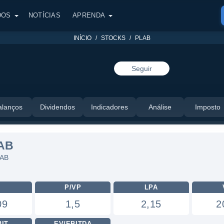
DOS
NOTÍCIAS
APRENDA
INÍCIO
STOCKS
PLAB
Seguir
alanços
Dividendos
Indicadores
Análise
Imposto
AB
LAB
L
P/VP
LPA
09
1,5
2,15
2
BIT
EV/EBITDA