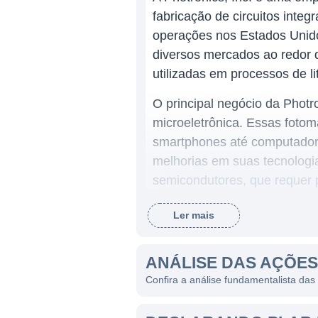
fabricação de circuitos inte
operações nos Estados Unido
diversos mercados ao redor 
utilizadas em processos de l
O principal negócio da Photr
microeletrônica. Essas foto
smartphones até computador
melhorias em suas tecnologi
semicondutores, que requer 
Ler mais
ATUAÇÃO DA PHOTRONIC
A Photronics opera em nível 
ANÁLISE DAS AÇÕE
fabricação estão localizadas
Confira a análise fundamentalista das
permitindo que a empresa of
presença geográfica não ape