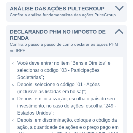
marca, incluindo Pulte Homes, Del Webb,
DiVosta Homes e Centex, cada uma focada
ANÁLISE DAS AÇÕES PULTEGROUP
Confira a análise fundamentalista das ações PulteGroup
em diferentes nichos do mercado imobiliário.
A empresa se especializa em construir
DECLARANDO PHM NO IMPOSTO DE
residências unifamiliares e multifamiliares,
RENDA
Confira o passo a passo de como declarar as ações PHM
atendendo a uma ampla gama de
no IRPF
consumidores. O seu foco principal está em
desenvolver comunidades residenciais em
Você deve entrar no item "Bens e Direitos" e
diversas regiões dos Estados Unidos, tanto
selecionar o código "03 - Participações
para compradores de primeira casa quanto
Societárias";
para aqueles que buscam opções de vida
Depois, selecione o código "01 - Ações
(inclusive as listadas em bolsa)";
para idosos. A PulteGroup adota um modelo
Depois, em localização, escolha o país do seu
de negócios que combina a aquisição de
investimento, no caso de ações, escolha "249 -
terrenos estratégicos com o desenvolvimento
Estados Unidos";
de propriedades, o que lhe permite atender à
Depois, em discriminação, coloque o código da
crescente demanda por habitação nos EUA.
ação, a quantidade de ações e o preço pago em