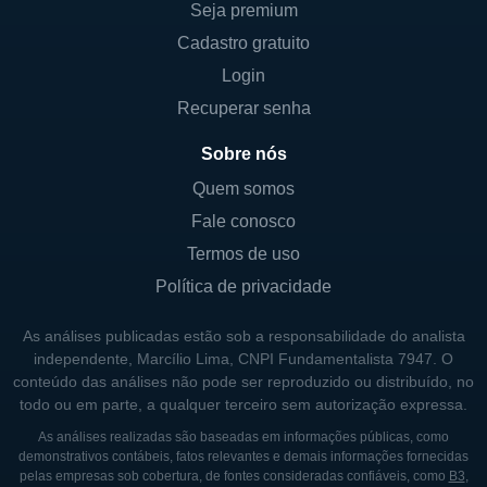
Seja premium
de comunidades planejadas, que oferecem
Cadastro gratuito
infraestrutura e serviços completos, tais
Login
como áreas de lazer, escolas e centros
comerciais.
Recuperar senha
Além disso, a PulteGroup também se
Sobre nós
destaca na construção de moradias para
Quem somos
aposentados por meio de sua marca Del
Fale conosco
Webb, que criou comunidades focadas na
Termos de uso
vida ativa para idosos. Esta segmentação
Política de privacidade
permite à PulteGroup diversificar seu
portfólio e se adaptar a diferentes demandas
As análises publicadas estão sob a responsabilidade do analista
de mercado, considerando também as
independente, Marcílio Lima, CNPI Fundamentalista 7947. O
conteúdo das análises não pode ser reproduzido ou distribuído, no
tendências demográficas do país.
todo ou em parte, a qualquer terceiro sem autorização expressa.
As análises realizadas são baseadas em informações públicas, como
CONTROLADORES E PRINCIPAIS
demonstrativos contábeis, fatos relevantes e demais informações fornecidas
pelas empresas sob cobertura, de fontes consideradas confiáveis, como
B3
,
SÓCIOS