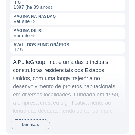
IPO
1987 (há 39 anos)
PÁGINA NA NASDAQ
Ver site ⇨
PÁGINA DE RI
Ver site ⇨
AVAL. DOS FUNCIONÁRIOS
4 / 5
A PulteGroup, Inc. é uma das principais
construtoras residenciais dos Estados
Unidos, com uma longa trajetória no
desenvolvimento de projetos habitacionais
em diversas localidades. Fundada em 1950,
a empresa cresceu significativamente ao
longo das décadas, tendo se consolidado
como uma das líderes em seu setor. A
Ler mais
PulteGroup opera sob vários nomes de