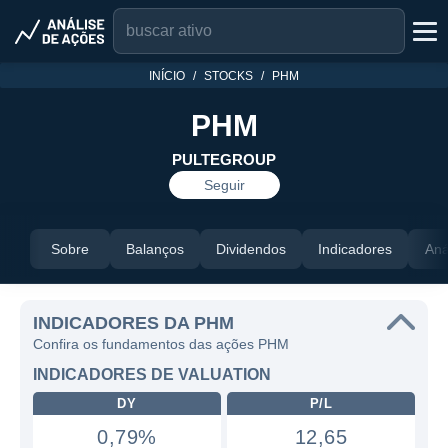
INÍCIO
STOCKS
PHM
PHM
PULTEGROUP
Seguir
Sobre
Balanços
Dividendos
Indicadores
Aná
INDICADORES DA PHM
Confira os fundamentos das ações PHM
INDICADORES DE VALUATION
DY
P/L
0,79%
12,65