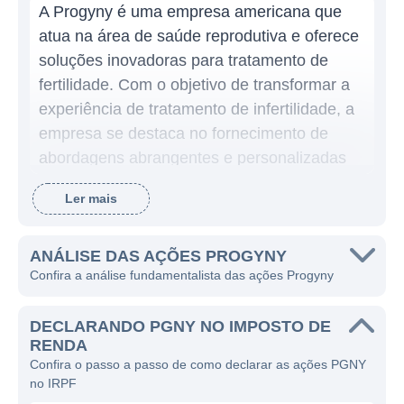
A Progyny é uma empresa americana que
atua na área de saúde reprodutiva e oferece
soluções inovadoras para tratamento de
fertilidade. Com o objetivo de transformar a
experiência de tratamento de infertilidade, a
empresa se destaca no fornecimento de
abordagens abrangentes e personalizadas
para indivíduos e casais que enfrentam
Ler mais
dificuldades para conceber. Desde sua
fundação, a Progyny tem buscado melhorar
a maneira como o tratamento de fertilidade é
ANÁLISE DAS AÇÕES PROGYNY
Confira a análise fundamentalista das ações Progyny
realizado, promovendo um entendimento
mais humano e acolhedor desse processo
DECLARANDO PGNY NO IMPOSTO DE
desafiador para muitas pessoas.
RENDA
Confira o passo a passo de como declarar as ações PGNY
A Progyny opera um modelo de negócios
no IRPF
que conecta pacientes, provedores de saúde