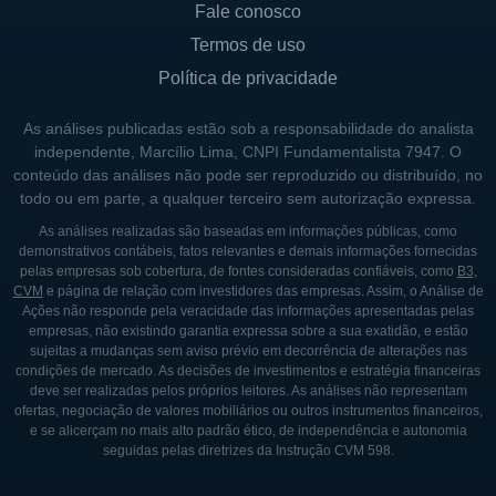
Fale conosco
agregado.
Termos de uso
Além de sua forte presença nos EUA, a
Política de privacidade
Progyny está começando a explorar
oportunidades em mercados internacionais
As análises publicadas estão sob a responsabilidade do analista
em resposta à crescente demanda global por
independente, Marcílio Lima, CNPI Fundamentalista 7947. O
conteúdo das análises não pode ser reproduzido ou distribuído, no
tratamentos de fertilidade. O reconhecimento
todo ou em parte, a qualquer terceiro sem autorização expressa.
do valor do tratamento de fertilidade como
As análises realizadas são baseadas em informações públicas, como
parte integrante do plano de saúde dos
demonstrativos contábeis, fatos relevantes e demais informações fornecidas
funcionários tem levado muitas empresas a
pelas empresas sob cobertura, de fontes consideradas confiáveis, como
B3
,
CVM
e página de relação com investidores das empresas. Assim, o Análise de
adotarem programas semelhantes, o que
Ações não responde pela veracidade das informações apresentadas pelas
abre portas para a expansão da Progyny em
empresas, não existindo garantia expressa sobre a sua exatidão, e estão
sujeitas a mudanças sem aviso prévio em decorrência de alterações nas
outros países.
condições de mercado. As decisões de investimentos e estratégia financeiras
deve ser realizadas pelos próprios leitores. As análises não representam
ofertas, negociação de valores mobiliários ou outros instrumentos financeiros,
LINHAS DE NEGÓCIOS
e se alicerçam no mais alto padrão ético, de independência e autonomia
seguidas pelas diretrizes da Instrução CVM 598.
A Progyny divide suas operações em