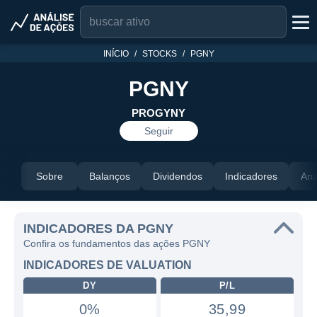
INÍCIO
STOCKS
PGNY
PGNY
PROGYNY
Seguir
Sobre
Balanços
Dividendos
Indicadores
Aná
INDICADORES DA PGNY
Confira os fundamentos das ações PGNY
INDICADORES DE VALUATION
DY
P/L
0%
35,99