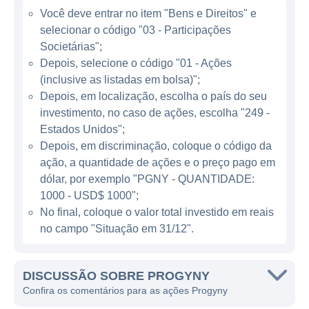
e empregadores, oferecendo um portfólio de
Você deve entrar no item "Bens e Direitos" e
serviços que vai desde avaliação inicial até
selecionar o código "03 - Participações
tratamento psicológico e suporte durante
Societárias";
todo o processo. A empresa ganha dinheiro
Depois, selecione o código "01 - Ações
(inclusive as listadas em bolsa)";
principalmente por meio de contratos com
Depois, em localização, escolha o país do seu
empregadores que oferecem planos de
investimento, no caso de ações, escolha "249 -
benefícios para tratamentos de fertilidade
Estados Unidos";
como parte de seus pacotes de saúde para
Depois, em discriminação, coloque o código da
funcionários. Isso significa que a Progyny
ação, a quantidade de ações e o preço pago em
trabalha em estreita colaboração com
dólar, por exemplo "PGNY - QUANTIDADE:
empresas, ajudando-as a implementar e
1000 - USD$ 1000";
gerir programas que apoiam seus
No final, coloque o valor total investido em reais
no campo "Situação em 31/12".
colaboradores na jornada da fertilidade.
ATUAÇÃO DA PROGYNY
DISCUSSÃO SOBRE PROGYNY
Confira os comentários para as ações Progyny
A Progyny se destaca por sua abordagem