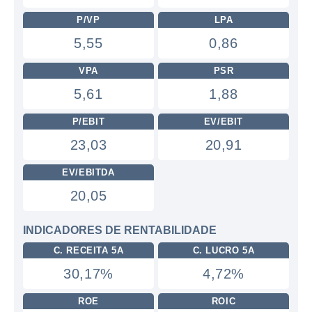
P/VP
LPA
5,55
0,86
VPA
PSR
5,61
1,88
P/EBIT
EV/EBIT
23,03
20,91
EV/EBITDA
20,05
INDICADORES DE RENTABILIDADE
C. RECEITA 5A
C. LUCRO 5A
30,17%
4,72%
ROE
ROIC