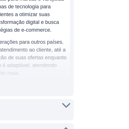
mas de tecnologia para
ientes a otimizar suas
sformação digital e busca
atégias de e-commerce.
rações para outros países.
tendimento ao cliente, até a
ação de suas ofertas enquanto
 é adaptável, atendendo
ito mais.
Entre essas linhas, estão:
 garantindo que os clientes