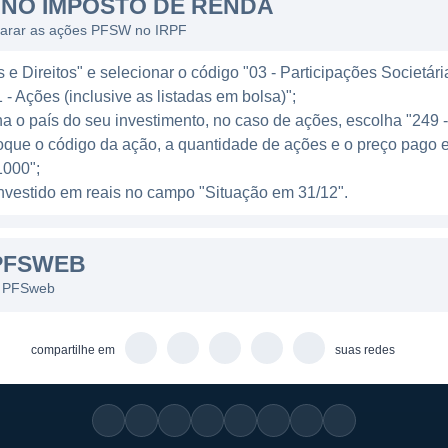
NO IMPOSTO DE RENDA
os:
A PFSweb oferece sistemas para monitorar e proces
larar as ações PFSW no IRPF
e os processos sejam feitos em tempo hábil.
gital:
A companhia auxilia na criação e implementação
e Direitos" e selecionar o código "03 - Participações Societári
o e as conversões nas plataformas online de seus client
 - Ações (inclusive as listadas em bolsa)";
ha o país do seu investimento, no caso de ações, escolha "249 
rce:
A PFSweb fornece assessoria especializada para a
oque o código da ação, a quantidade de ações e o preço pago 
e na maximização de suas operações de e-commerce.
000";
seu modelo de negócio permitem que a PFSweb se posic
l investido em reais no campo "Situação em 31/12".
e buscam não apenas vender online, mas também criar 
midores.
PFSWEB
s PFSweb
 ACIONÁRIA
ada na NASDAQ e possui uma estrutura acionária que in
compartilhe em
suas redes
mbora as informações detalhadas sobre os principais aci
stórico de atrair investimentos de grupos que buscam 
rticipação de investidores institucionais é uma carac