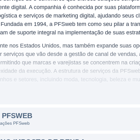
te digital. A companhia é conhecida por suas platafor
ística e serviços de marketing digital, ajudando seus cl
 Fundada em 1994, a PFSweb tem como seu pilar a tran
am de suporte integral na implementação de suas estr
nte nos Estados Unidos, mas também expande suas ope
 serviços que vão desde a gestão de canal de vendas, a
ermitindo que marcas e varejistas se concentrem na cri
idade da execução. A estrutura de serviços da PFSweb
hos e setores, incluindo moda, tecnologia, beleza e mu
PFSWEB
recer diversas linhas de serviço que se complementam. 
S PFSWEB
empresa gerencia a distribuição e entrega dos produtos,
as ações PFSweb
orma eficiente e rápida.