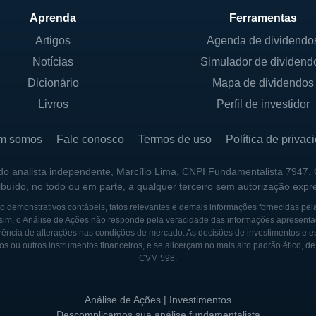
a maior estabilidade e suporte financeiro.
Aprenda
Ferramentas
roladores, a PFSweb não tem vínculos diretos com o gov
Artigos
Agenda de dividendo
opriedade de acionistas privados e busca maximizar o va
Notícias
Simulador de dividend
 operações e ofertas de serviços.
Dicionário
Mapa de dividendos
Livros
Perfil de investidor
m somos
Fale conosco
Termos de uso
Política de privac
, com o intuito de fornecer soluções de logística e e-
o um inovador em seu setor, expandindo suas ofertas 
 do analista independente, Marcílio Lima, CNPI Fundamentalista 7947.
er rapidamente. Durante a década de 2000, a PFSweb
ribuído, no todo ou em parte, a qualquer terceiro sem autorização expr
de ponta para oferecer serviços mais completos e eficien
 demonstrativos contábeis, fatos relevantes e demais informações fornecidas pel
sim, o Análise de Ações não responde pela veracidade das informações apresenta
a na bolsa de valores, permitindo que a empresa angari
ência de alterações nas condições de mercado. As decisões de investimentos e estra
os ou outros instrumentos financeiros, e se alicerçam no mais alto padrão ético, d
a abertura de capital foi um passo importante que perm
CVM 598.
r sua base de clientes. Desde então, a PFSweb tem bu
to e adaptação às mudanças no mercado de consumo.
Análise de Ações | Investimentos
mpanhia fez várias aquisições estratégicas, buscando
Descomplicamos sua análise fundamentalista