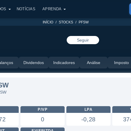
DOS
NOTÍCIAS
APRENDA
INÍCIO
STOCKS
PFSW
Seguir
alanços
Dividendos
Indicadores
Análise
Imposto
FSW
PFSW
L
P/VP
LPA
72
0
-0,28
37
BIT
EV/EBITDA