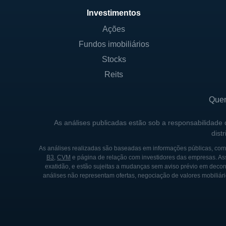
desse porte, o que proporcion
Investimentos
No que diz respeito aos cont
Ações
acionário. A empresa é de pr
Fundos imobiliários
através da expansão de suas
Stocks
Reits
HISTÓRIA DA PFSWEB
Que
A PFSweb foi fundada em 1994
a empresa se posicionou com
As análises publicadas estão sob a responsabilidade
e-commerce começou a cresc
dist
mais em integrar tecnologia 
As análises realizadas são baseadas em informações públicas, como
B3
,
CVM
e página de relação com investidores das empresas. As
Em 2007, a PFSweb foi listad
exatidão, e estão sujeitas a mudanças sem aviso prévio em decorr
análises não representam ofertas, negociação de valores mobiliári
sua expansão e inovação. Ess
novas tecnologias e expandi
oportunidades de crescimen
Nos anos subsequentes, a co