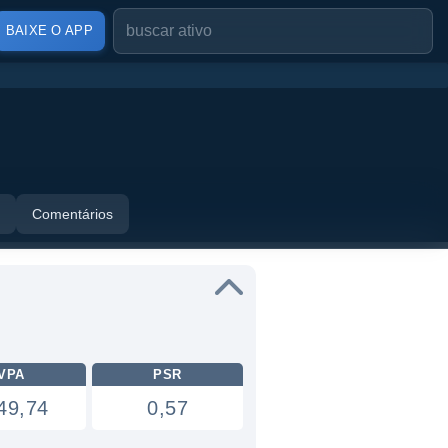
BAIXE O APP
Comentários
VPA
PSR
49,74
0,57