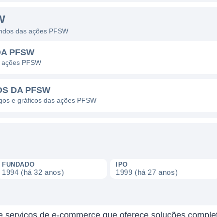
W
dendos das ações PFSW
DA PFSW
as ações PFSW
OS DA PFSW
pagos e gráficos das ações PFSW
FUNDADO
IPO
1994 (há 32 anos)
1999 (há 27 anos)
serviços de e-commerce que oferece soluções completa