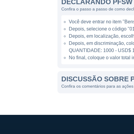
DECLARANDO PFSW 
Gerenciamento de pedid
Confira o passo a passo de como dec
integrada, assegurando qu
Serviços de marketing di
Você deve entrar no item "Bens 
visando aumentar o tráfeg
Depois, selecione o código "01
Depois, em localização, escol
Consultoria em e-comme
Depois, em discriminação, col
para o ambiente digital 
QUANTIDADE: 1000 - USD$ 1
Essas diversas facetas de 
No final, coloque o valor tota
estratégico para marcas qu
excepcional para seus consu
DISCUSSÃO SOBRE 
Confira os comentários para as açõe
CONTROLE E ESTRUTURA
A PFSweb é uma empresa list
institucionais e privados. E
tempo, a companhia tem um hi
mercado de e-commerce. A pa