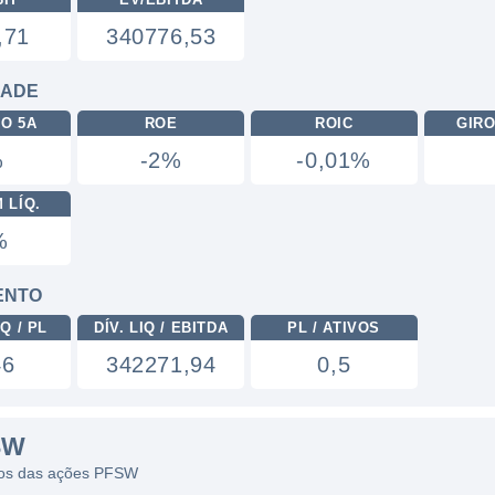
,71
340776,53
DADE
RO 5A
ROE
ROIC
GIRO
%
-2%
-0,01%
 LÍQ.
%
ENTO
Q / PL
DÍV. LIQ / EBITDA
PL / ATIVOS
46
342271,94
0,5
SW
ficos das ações PFSW