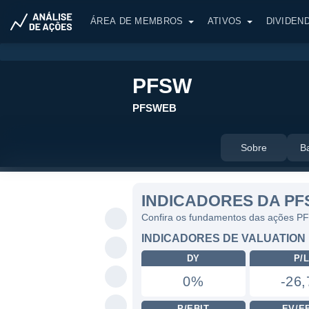
ÁREA DE MEMBROS
ATIVOS
DIVIDEN
PFSW
PFSWEB
Sobre
B
INDICADORES DA P
Confira os fundamentos das ações 
INDICADORES DE VALUATION
DY
P/
0%
-26,
P/EBIT
EV/E