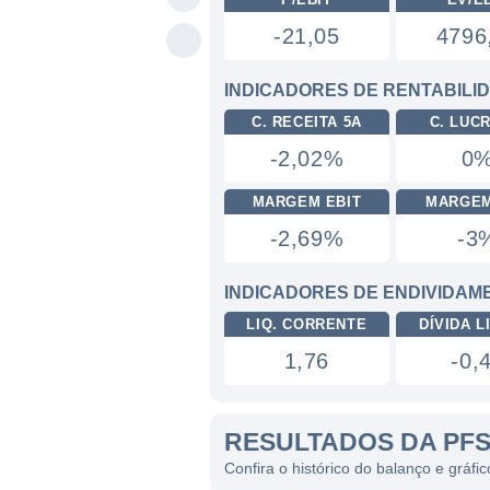
-21,05
4796
INDICADORES DE RENTABILI
C. RECEITA 5A
C. LUC
-2,02%
0
MARGEM EBIT
MARGEM
-2,69%
-3
INDICADORES DE ENDIVIDAM
LIQ. CORRENTE
DÍVIDA LI
1,76
-0,
RESULTADOS DA PF
Confira o histórico do balanço e grá