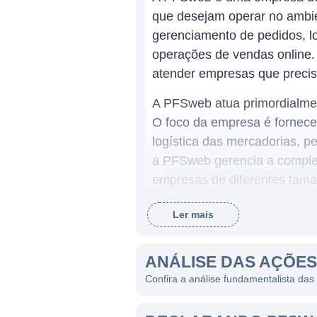
que desejam operar no ambien
gerenciamento de pedidos, log
operações de vendas online.
atender empresas que precis
A PFSweb atua primordialme
O foco da empresa é fornecer
logística das mercadorias, p
a PFSweb gerencia a complex
empresas de diferentes taman
Ler mais
LINHAS DE NEGÓCIO DA 
A PFSweb se destaca por ofe
ANÁLISE DAS AÇÕE
Fulfillment e logística:
A 
Confira a análise fundamentalista d
recebam suas compras de f