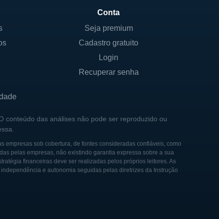
Conta
erno no sentido de controle
s
Seja premium
lor para seus investidores
os
Cadastro gratuito
Login
Recuperar senha
idade
commerce. Desde seu início,
à medida que o mercado de
 O conteúdo das análises não pode ser reproduzido ou
 começou a se concentrar
essa.
tes.
as empresas sob cobertura, de fontes consideradas confiáveis, como
das pelas empresas, não existindo garantia expressa sobre a sua
asse recursos para financiar
tégia financeiras deve ser realizadas pelos próprios leitores. As
e independência e autonomia seguidas pelas diretrizes da Instrução
itiu à empresa investir em
scado continuamente novas
 aumentar sua competência e