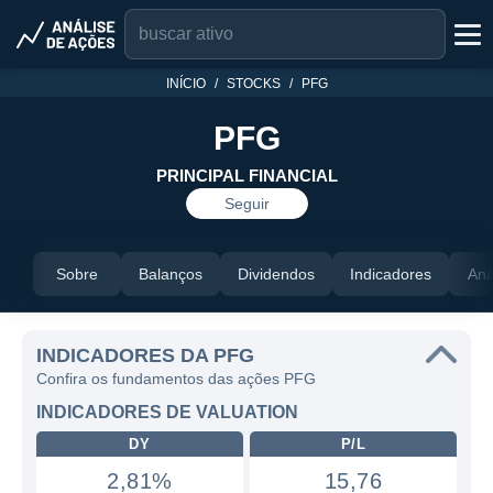
INÍCIO
STOCKS
PFG
PFG
PRINCIPAL FINANCIAL
Seguir
Sobre
Balanços
Dividendos
Indicadores
Aná
INDICADORES DA PFG
Confira os fundamentos das ações PFG
INDICADORES DE VALUATION
DY
P/L
2,81%
15,76