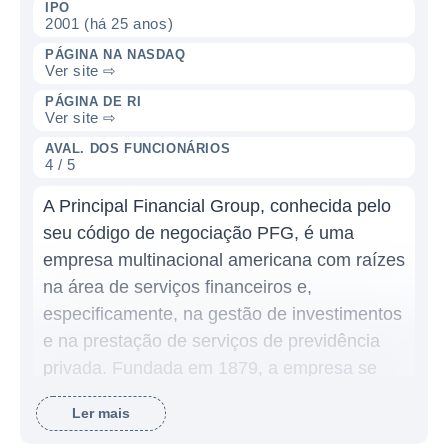
IPO
2001 (há 25 anos)
PÁGINA NA NASDAQ
Ver site ⇨
PÁGINA DE RI
Ver site ⇨
AVAL. DOS FUNCIONÁRIOS
4 / 5
A Principal Financial Group, conhecida pelo
seu código de negociação PFG, é uma
empresa multinacional americana com raízes
na área de serviços financeiros e,
especificamente, na gestão de investimentos
e na prestação de serviços de previdência
privada. Fundada em 1879, a empresa se
especializou em oferecer soluções
Ler mais
financeiras diversificadas, voltadas não