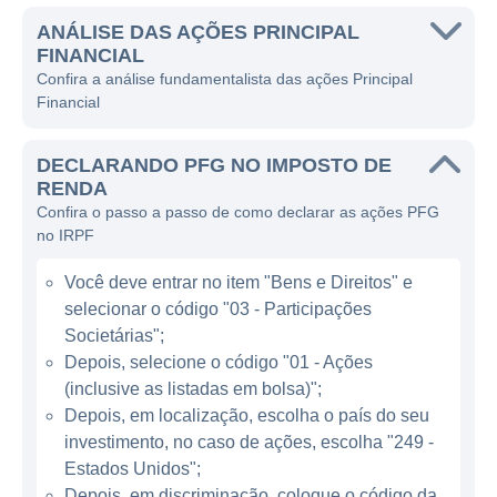
apenas para o mercado americano, mas
também para clientes em diversas partes do
ANÁLISE DAS AÇÕES PRINCIPAL
FINANCIAL
mundo.
Confira a análise fundamentalista das ações Principal
Financial
A Principal opera no setor financeiro,
oferecendo produtos que variam de seguros
DECLARANDO PFG NO IMPOSTO DE
a planos de aposentadoria, além de soluções
RENDA
de investimentos. A empresa tem como foco
Confira o passo a passo de como declarar as ações PFG
facilitar a segurança financeira de indivíduos
no IRPF
e instituições, ajudando-os a planejar e
Você deve entrar no item "Bens e Direitos" e
assegurar um futuro mais estável. Com um
selecionar o código "03 - Participações
compromisso forte com a qualidade dos
Societárias";
serviços, a Principal tem se posicionado
Depois, selecione o código "01 - Ações
como uma das líderes de mercado em suas
(inclusive as listadas em bolsa)";
linhas de atuação.
Depois, em localização, escolha o país do seu
investimento, no caso de ações, escolha "249 -
ATUAÇÃO DA PRINCIPAL FINANCIAL
Estados Unidos";
Depois, em discriminação, coloque o código da