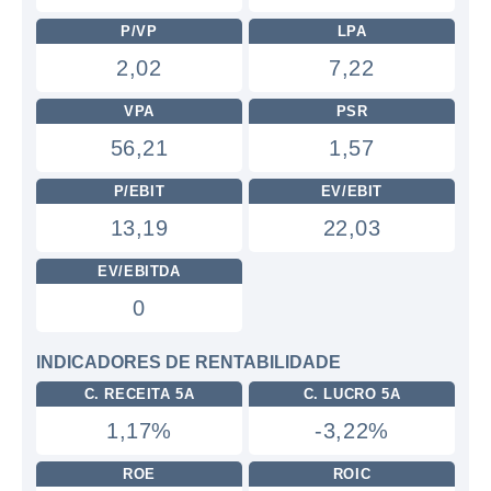
P/VP
LPA
2,02
7,22
VPA
PSR
56,21
1,57
P/EBIT
EV/EBIT
13,19
22,03
EV/EBITDA
0
INDICADORES DE RENTABILIDADE
C. RECEITA 5A
C. LUCRO 5A
1,17%
-3,22%
ROE
ROIC