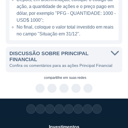
O modelo de negócios da Principal Financial
ação, a quantidade de ações e o preço pago em
se baseia em três áreas principais: gestão de
dólar, por exemplo "PFG - QUANTIDADE: 1000 -
ativos, seguros e previdência. A empresa
USD$ 1000";
No final, coloque o valor total investido em reais
gera receitas através da cobrança de taxas
no campo "Situação em 31/12".
de administração de fundos de investimento,
prêmios de seguros e taxas associadas a
produtos de previdência. Isso permite à
DISCUSSÃO SOBRE PRINCIPAL
Principal oferecer uma gama ampla de
FINANCIAL
Confira os comentários para as ações Principal Financial
produtos financeiros, ajustando-se às
necessidades de diferentes perfis de
compartilhe em
suas redes
clientes, desde investidores individuais até
grandes corporações.
A Principal está presente em várias regiões
do mundo, incluindo América do Norte,
América Latina, Europa e Ásia-Pacífico, o
que a torna uma verdadeira operadora global
Investimentos