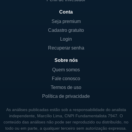
indivíduos tenham os recursos necessários
Conta
ao se aposentarem.
Seja premium
A gestão de ativos se destaca como uma das
Cadastro gratuito
áreas mais relevantes da empresa,
Login
permitindo que a Principal atraia um grande
Recuperar senha
volume de recursos a serem geridos. Além
disso, a companhia oferece soluções
Sobre nós
financeiras personalizadas, como planos de
Quem somos
aposentadoria para empresas, que têm se
Fale conosco
tornado cada vez mais populares entre as
Termos de uso
organizações que desejam oferecer
Política de privacidade
benefícios adicionais aos seus
colaboradores.
As análises publicadas estão sob a responsabilidade do analista
independente, Marcílio Lima, CNPI Fundamentalista 7947. O
CONTROLADORES E PRINCIPAIS
conteúdo das análises não pode ser reproduzido ou distribuído, no
todo ou em parte, a qualquer terceiro sem autorização expressa.
SÓCIOS