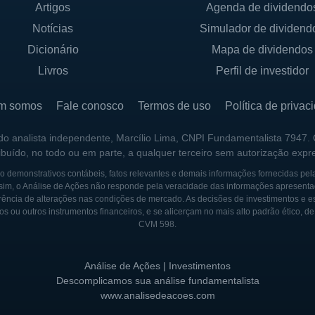
Artigos
Agenda de dividendo
 em construir uma base sólida de clientes, baseada na 
Notícias
Simulador de dividend
rio e financeiro, a empresa se adaptou às mudanças d
os produtos e serviços.
Dicionário
Mapa de dividendos
Livros
Perfil de investidor
s Bancorp passou por diversas aquisições e fusões que
resença em diferentes mercados. Essas aquisições foram
m somos
Fale conosco
Termos de uso
Política de privac
mentar sua gama de serviços. O desenvolvimento de tecno
rte de sua evolução, permitindo que a empresa ofereces
 do analista independente, Marcílio Lima, CNPI Fundamentalista 7947.
ribuído, no todo ou em parte, a qualquer terceiro sem autorização expr
 demonstrativos contábeis, fatos relevantes e demais informações fornecidas pel
les Bancorp tem se concentrado em alavancar a tecnolo
sim, o Análise de Ações não responde pela veracidade das informações apresenta
ência de alterações nas condições de mercado. As decisões de investimentos e estra
tindo em soluções digitais que facilitam o acesso a serv
os ou outros instrumentos financeiros, e se alicerçam no mais alto padrão ético, d
es que serve, a instituição tem trabalhado para promov
CVM 598.
ento local e a inclusão financeira.
Análise de Ações | Investimentos
Descomplicamos sua análise fundamentalista
www.analisedeacoes.com