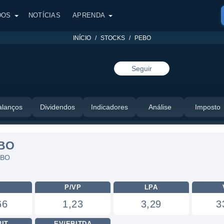
DOS
NOTÍCIAS
APRENDA
INÍCIO
STOCKS
PEBO
Seguir
alanços
Dividendos
Indicadores
Análise
Imposto
EBO
EBO
L
P/VP
LPA
66
1,23
3,29
3
BIT
EV/EBITDA