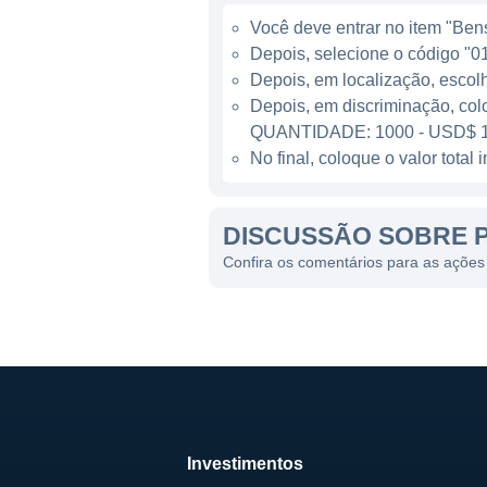
financeiras para o dia a di
Você deve entrar no item "Bens 
específicos para suas opera
Depois, selecione o código "01
Depois, em localização, escol
CONTROLADORES E SÓC
Depois, em discriminação, col
QUANTIDADE: 1000 - USD$ 1
A Peoples Bancorp é uma empr
No final, coloque o valor tota
acionária se divide entre div
dessa natureza tenham um c
DISCUSSÃO SOBRE 
negócios e gestão, embora 
Confira os comentários para as açõe
Embora não seja de propried
que visam promover o desenv
integrante de seu compromis
seus objetivos de responsabil
HISTÓRIA DA PEOPLES 
Investimentos
A história da Peoples Banco