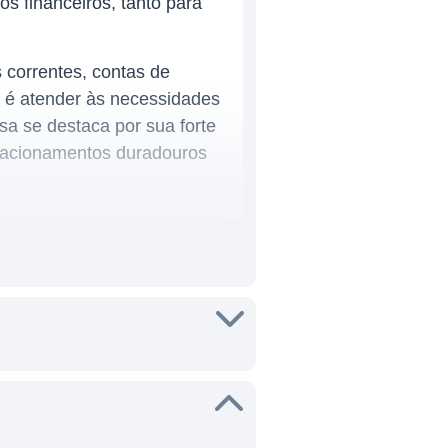
s financeiros, tanto para
 correntes, contas de
o é atender às necessidades
sa se destaca por sua forte
lacionamentos duradouros
ncorp se estabeleceu como
e atua, como Ohio, Kentucky,
ce produtos de seguros e
viços de varejo e comerciais,
oferecendo suas soluções