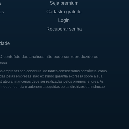
s
Seja premium
confiança e integidade. Com
os
Cadastro gratuito
o mercado, expandindo suas
Login
Recuperar senha
 permitiram um crescimento
 estratégicas para aumentar
idade
logias digitais e online no
se serviços mais eficientes
 O conteúdo das análises não pode ser reproduzido ou
essa.
as empresas sob cobertura, de fontes consideradas confiáveis, como
gia para melhorar a
das pelas empresas, não existindo garantia expressa sobre a sua
tégia financeiras deve ser realizadas pelos próprios leitores. As
iços bancários. Com um forte
e independência e autonomia seguidas pelas diretrizes da Instrução
er parcerias e iniciativas