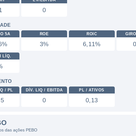
1
0
DADE
RO 5A
ROE
ROIC
GIRO
16%
3%
6,11%
 LÍQ.
%
ENTO
Q / PL
DÍV. LIQ / EBITDA
PL / ATIVOS
35
0
0,13
BO
icos das ações PEBO