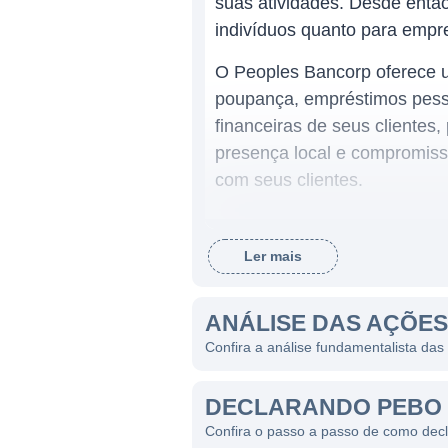
suas atividades. Desde então
indivíduos quanto para empr
O Peoples Bancorp oferece u
poupança, empréstimos pesso
financeiras de seus clientes
presença local e compromis
com seus clientes.
ATUAÇÃO E PRODUTOS
Ler mais
Com uma rede de agências e
um importante fornecedor de
ANÁLISE DAS AÇÕE
e West Virginia. Além dos se
Confira a análise fundamentalista da
gestão de ativos, solidifica
A principal linha de negócio
DECLARANDO PEBO 
além de soluções de emprést
Confira o passo a passo de como dec