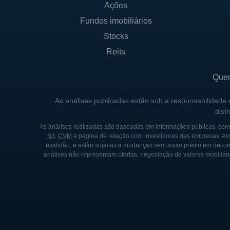
Ações
sua criação, a empresa focou
Fundos imobiliários
a evolução do sistema bancá
operações e introduzindo nov
Stocks
Reits
Ao longo dos anos, a People
significativo e uma maior p
Que
sua base de clientes e incre
setor bancário também fez pa
As análises publicadas estão sob a responsabilidade
dist
e acessíveis a seus clientes.
As análises realizadas são baseadas em informações públicas, como
Nos tempos recentes, a Peop
B3
,
CVM
e página de relação com investidores das empresas. As
exatidão, e estão sujeitas a mudanças sem aviso prévio em decorr
experiência do cliente, inves
análises não representam ofertas, negociação de valores mobiliári
compromisso com as comunidad
que beneficiem o desenvolvim