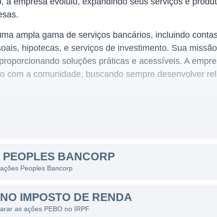
, a empresa evoluiu, expandindo seus serviços e produto
esas.
ma ampla gama de serviços bancários, incluindo contas
ais, hipotecas, e serviços de investimento. Sua missã
, proporcionando soluções práticas e acessíveis. A empre
so com a comunidade, buscando sempre desenvolver re
m diversos estados dos Estados Unidos, o Peoples Ba
 serviços financeiros, especialmente nas regiões em qu
S PEOPLES BANCORP
rviços tradicionais de banco, a instituição também ofere
s ações Peoples Bancorp
ndo sua posição como um banco completo.
s da Peoples Bancorp é o oferecimento de produtos e ser
NO IMPOSTO DE RENDA
imos. A empresa visa atender tanto clientes pessoais, 
larar as ações PEBO no IRPF