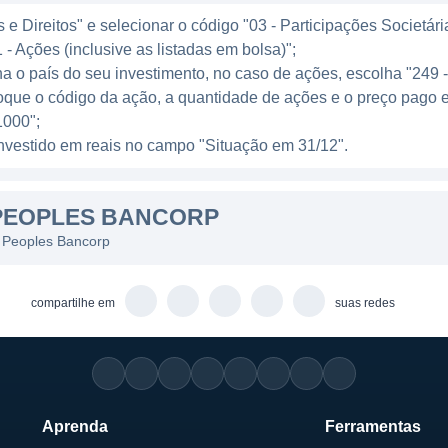
a, quanto pequenas e médias empresas em busca de finan
e Direitos" e selecionar o código "03 - Participações Societári
ções.
 - Ações (inclusive as listadas em bolsa)";
ha o país do seu investimento, no caso de ações, escolha "249 
IOS
oque o código da ação, a quantidade de ações e o preço pago 
000";
esa pública e suas ações estão listadas na bolsa de va
l investido em reais no campo "Situação em 31/12".
ersos investidores institucionais e acionistas individua
onselho de administração composto por membros com e
PEOPLES BANCORP
a composição exata possa mudar ao longo do tempo.
s Peoples Bancorp
ade do governo, a Peoples Bancorp colabora com progr
olvimento econômico local. A interação com iniciativas
compartilhe em
suas redes
so com a comunidade e de sua estratégia para expandir
idade social.
BANCORP
Aprenda
Ferramentas
rp remonta ao início do século XX, com a fundação do