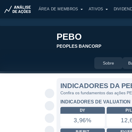
ÁREA DE MEMBROS
ATIVOS
DIVIDEN
PEBO
PEOPLES BANCORP
Sobre
B
INDICADORES DA P
Confira os fundamentos das ações P
INDICADORES DE VALUATION
DY
P/
3,96%
12,
P/EBIT
EV/E