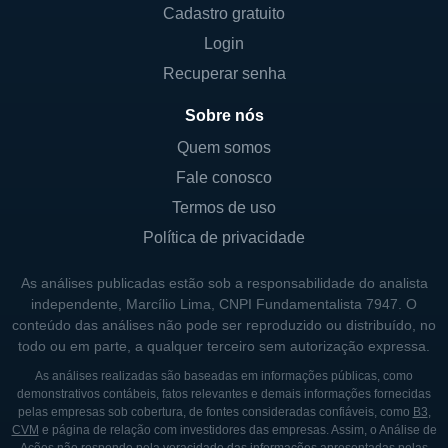
amplo, abrangendo várias unidades de
Cadastro gratuito
negócios, o que a permite atender a
Login
demanda de maneira eficaz. Esse traço
Recuperar senha
geográfico é essencial para a manutenção
da competitividade e do crescimento no setor
Sobre nós
de energia.
Quem somos
Fale conosco
ESTRATÉGIAS E INOVAÇÃO
Termos de uso
Política de privacidade
O compromisso da Par Pacific com a
inovação se reflete em suas práticas
As análises publicadas estão sob a responsabilidade do analista
operacionais e na busca por tecnologias
independente, Marcílio Lima, CNPI Fundamentalista 7947. O
mais limpas e eficientes. A empresa investe
conteúdo das análises não pode ser reproduzido ou distribuído, no
todo ou em parte, a qualquer terceiro sem autorização expressa.
continuamente em pesquisa e
desenvolvimento, buscando maneiras de
As análises realizadas são baseadas em informações públicas, como
demonstrativos contábeis, fatos relevantes e demais informações fornecidas
otimizar seus processos e reduzir o impacto
pelas empresas sob cobertura, de fontes consideradas confiáveis, como
B3
,
ambiental associado à produção de
CVM
e página de relação com investidores das empresas. Assim, o Análise de