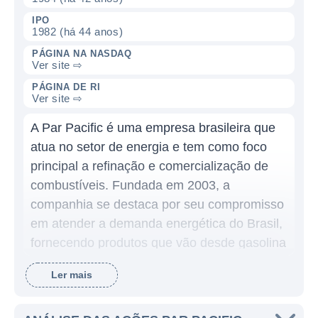
IPO
1982 (há 44 anos)
PÁGINA NA NASDAQ
Ver site ⇨
PÁGINA DE RI
Ver site ⇨
A Par Pacific é uma empresa brasileira que
atua no setor de energia e tem como foco
principal a refinação e comercialização de
combustíveis. Fundada em 2003, a
companhia se destaca por seu compromisso
em atender a demanda energética do Brasil,
fornecendo produtos que vão desde gasolina
e diesel até produtos químicos auxiliares
Ler mais
para a indústria.
A Par Pacific ganhou destaque no cenário