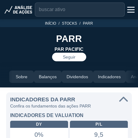
INÍCIO
STOCKS
PARR
PARR
PAR PACIFIC
Seguir
Sobre
Balanços
Dividendos
Indicadores
Aná
INDICADORES DA PARR
Confira os fundamentos das ações PARR
INDICADORES DE VALUATION
DY
P/L
0%
9,5