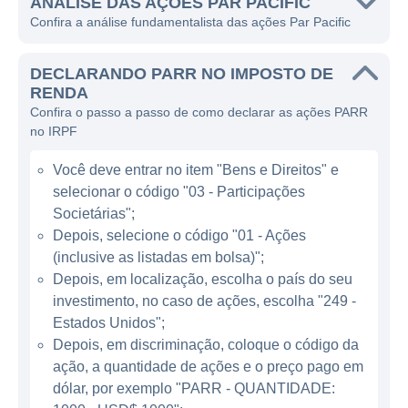
ANÁLISE DAS AÇÕES PAR PACIFIC
brasileiro com a operação da refinaria de oil
Confira a análise fundamentalista das ações Par Pacific
em São José dos Campos, São Paulo, e,
com o passar dos anos, expandiu suas
DECLARANDO PARR NO IMPOSTO DE
operações para outras regiões do país. A
RENDA
Confira o passo a passo de como declarar as ações PARR
empresa se posiciona como um agente
no IRPF
importante no fornecimento de combustíveis
essenciais, que são utilizados tanto no setor
Você deve entrar no item "Bens e Direitos" e
comercial quanto no residencial, além de
selecionar o código "03 - Participações
atender a demanda das indústrias e do
Societárias";
agronegócio.
Depois, selecione o código "01 - Ações
(inclusive as listadas em bolsa)";
Depois, em localização, escolha o país do seu
ATUAÇÃO DA PAR PACIFIC
investimento, no caso de ações, escolha "249 -
Estados Unidos";
A Par Pacific atua em diversas linhas de
Depois, em discriminação, coloque o código da
negócios dentro do setor de energia, sendo
ação, a quantidade de ações e o preço pago em
alguns de seus principais focos a refinação
dólar, por exemplo "PARR - QUANTIDADE:
de petróleo, a distribuição de combustíveis, e