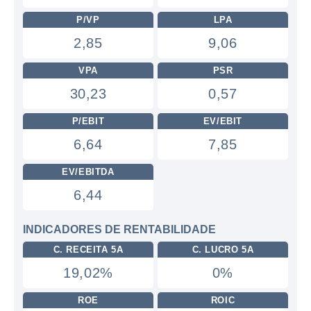
P/VP
LPA
2,85
9,06
VPA
PSR
30,23
0,57
P/EBIT
EV/EBIT
6,64
7,85
EV/EBITDA
6,44
INDICADORES DE RENTABILIDADE
C. RECEITA 5A
C. LUCRO 5A
19,02%
0%
ROE
ROIC