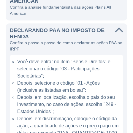
AMERICAN
nos Estados Unidos.
Confira a análise fundamentalista das ações Plains All
American
A atuação da Plains All American se
concentra principalmente na coleta,
DECLARANDO PAA NO IMPOSTO DE
transporte, armazenamento e
RENDA
comercialização de petróleo bruto e produtos
Confira o passo a passo de como declarar as ações PAA no
refinados, além de líquidos de gás natural. A
IRPF
empresa opera uma extensa rede de
Você deve entrar no item "Bens e Direitos" e
oleodutos e terminais, proporcionando
selecionar o código "03 - Participações
conexões essenciais entre produtores e
Societárias";
refinadores, além de atender as
Depois, selecione o código "01 - Ações
necessidades de transporte de clientes em
(inclusive as listadas em bolsa)";
diversas regiões. A infraestrutura da Plains é
Depois, em localização, escolha o país do seu
projetada para facilitar a logística do
investimento, no caso de ações, escolha "249 -
petróleo, minimizando custos e aumentando
Estados Unidos";
a eficiência do setor.
Depois, em discriminação, coloque o código da
ação, a quantidade de ações e o preço pago em
dólar, por exemplo "PAA - QUANTIDADE: 1000 -