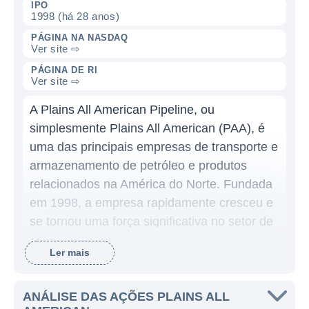
IPO
1998 (há 28 anos)
PÁGINA NA NASDAQ
Ver site ⇨
PÁGINA DE RI
Ver site ⇨
A Plains All American Pipeline, ou
simplesmente Plains All American (PAA), é
uma das principais empresas de transporte e
armazenamento de petróleo e produtos
relacionados na América do Norte. Fundada
em 1998, a empresa rapidamente cresceu e
se tornou uma força significativa no setor de
infraestrutura de energia, com foco na
Ler mais
movimentação de hidrocarbonetos. Sua sede
está localizada em Houston, Texas, um dos
principais centros da indústria de petróleo
ANÁLISE DAS AÇÕES PLAINS ALL