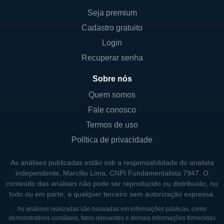
significativa na América do Norte, incluindo
Seja premium
EUA e Canadá, onde opera em várias das
Cadastro gratuito
principais bacias produtoras de petróleo.
Login
Essa diversificação geográfica não apenas
Recuperar senha
aumenta a resiliência da empresa, mas
também oferece oportunidades de
Sobre nós
crescimento à medida que novas regiões se
Quem somos
tornam viáveis para exploração e produção
Fale conosco
de petróleo.
Termos de uso
Política de privacidade
A empresa está presente em estados chave,
incluindo Texas, Oklahoma, New Mexico, e
As análises publicadas estão sob a responsabilidade do analista
muitos outros, estendendo sua rede de
independente, Marcílio Lima, CNPI Fundamentalista 7947. O
oleodutos por milhares de quilômetros. Essa
conteúdo das análises não pode ser reproduzido ou distribuído, no
todo ou em parte, a qualquer terceiro sem autorização expressa.
extensa infraestrutura é vital para garantir
que o petróleo produzido nas bacias chegue
As análises realizadas são baseadas em informações públicas, como
demonstrativos contábeis, fatos relevantes e demais informações fornecidas
eficientemente aos mercados e refinarias, o