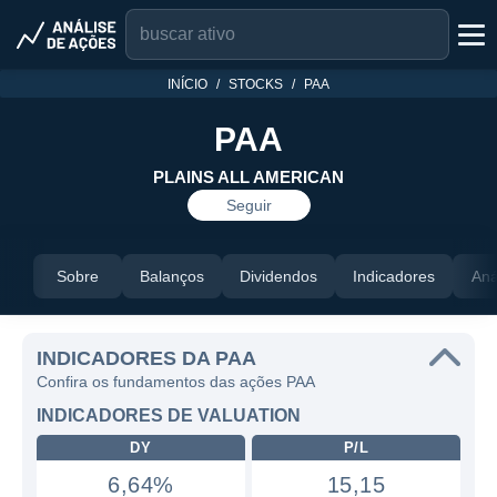
INÍCIO
STOCKS
PAA
PAA
PLAINS ALL AMERICAN
Seguir
Sobre
Balanços
Dividendos
Indicadores
Aná
INDICADORES DA PAA
Confira os fundamentos das ações PAA
INDICADORES DE VALUATION
DY
P/L
6,64%
15,15