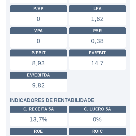
P/VP
LPA
0
1,62
VPA
PSR
0
0,38
P/EBIT
EV/EBIT
8,93
14,7
EV/EBITDA
9,82
INDICADORES DE RENTABILIDADE
C. RECEITA 5A
C. LUCRO 5A
13,7%
0%
ROE
ROIC