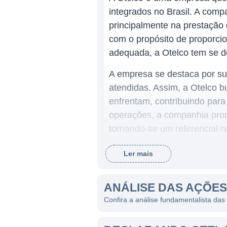
integrados no Brasil. A com
principalmente na prestação 
com o propósito de proporcio
adequada, a Otelco tem se de
A empresa se destaca por su
atendidas. Assim, a Otelco b
enfrentam, contribuindo para
operações, a companhia prom
tornando-se um referencial 
Ler mais
ATUAÇÃO DA OTELCO
A Otelco atua principalmente 
ANÁLISE DAS AÇÕE
encontro das necessidades 
Confira a análise fundamentalista das
serviços, que incluem linhas 
podem ser personalizados de 