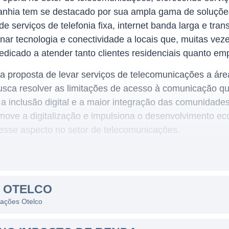
panhia tem se destacado por sua ampla gama de soluçõe
de serviços de telefonia fixa, internet banda larga e t
nar tecnologia e conectividade a locais que, muitas veze
dicado a atender tanto clientes residenciais quanto emp
a proposta de levar serviços de telecomunicações a ár
usca resolver as limitações de acesso à comunicação qu
 a inclusão digital e a maior integração das comunidade
ove a digitalização e impulsiona o desenvolvimento ec
nesse aspecto no setor de telecomunicações.
na prestação de serviços de telefonia fixa e internet, 
S OTELCO
e demandas dos seus consumidores. A empresa é conhec
 ações Otelco
telefônicas, pacotes de internet com alta velocidade e s
acordo com o perfil do cliente. Este diferencial faz co