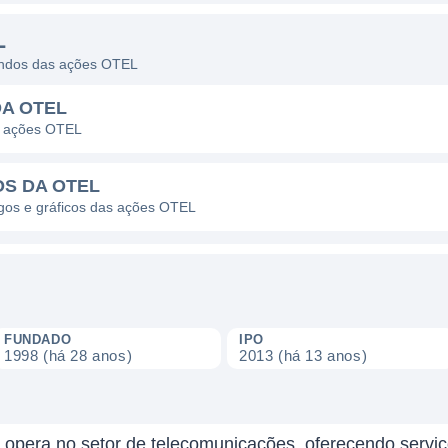
L
dendos das ações OTEL
DA OTEL
s ações OTEL
OS DA OTEL
agos e gráficos das ações OTEL
FUNDADO
IPO
1998 (há 28 anos)
2013 (há 13 anos)
opera no setor de telecomunicações, oferecendo servi