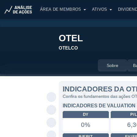
ÁREA DE MEMBROS
ATIVOS
DIVIDEN
OTEL
OTELCO
Sobre
B
INDICADORES DA OT
Confira os fundamentos das ações O
INDICADORES DE VALUATION
DY
P/
0%
6,3
P/EBIT
EV/E