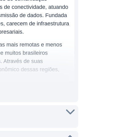
s de conectividade, atuando
ransmissão de dados. Fundada
s, carecem de infraestrutura
resariais.
eas mais remotas e menos
e muitos brasileiros
s. Através de suas
onômico dessas regiões,
oferecendo planos que vão ao
ida pela qualidade de seus
erviços de conectividade que
m que a companhia se