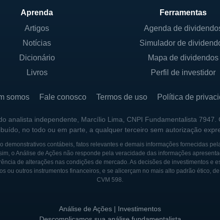
 Otelco, que busca manter a relevância desse serviço
Aprenda
Ferramentas
Artigos
Agenda de dividendo
Notícias
Simulador de dividend
Dicionário
Mapa de dividendos
 em regiões do Brasil que, tradicionalmente, enfrentam
Livros
Perfil de investidor
o de expandir sua presença em áreas menos atendidas,
 oportunidades de crescimento em novos mercados. Es
m somos
Fale conosco
Termos de uso
Política de privac
ia da companhia, que se compromete a oferecer serviço
 do analista independente, Marcílio Lima, CNPI Fundamentalista 7947.
lidade.
ribuído, no todo ou em parte, a qualquer terceiro sem autorização expr
banas, que já contam com diversas opções de telecomun
 demonstrativos contábeis, fatos relevantes e demais informações fornecidas pel
sim, o Análise de Ações não responde pela veracidade das informações apresenta
e de difícil acesso, onde a infraestrutura de telecomuni
ência de alterações nas condições de mercado. As decisões de investimentos e estra
a, a empresa desempenha um papel crucial na inclusão d
os ou outros instrumentos financeiros, e se alicerçam no mais alto padrão ético, d
CVM 598.
 mundo cada vez mais conectado.
Análise de Ações | Investimentos
UTURA SOCIETÁRIA
Descomplicamos sua análise fundamentalista