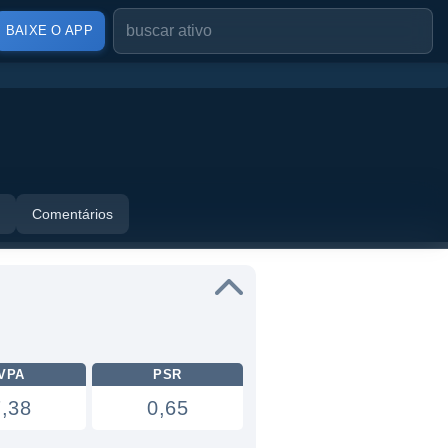
BAIXE O APP
Comentários
VPA
PSR
7,38
0,65