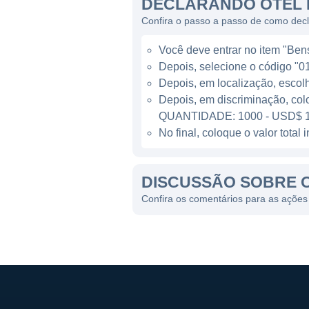
DECLARANDO OTEL 
destaque em um mercado que
Confira o passo a passo de como dec
Por meio de sua infraestrut
Você deve entrar no item "Bens 
conectividade estável e conf
Depois, selecione o código "01
empresa se posiciona como u
Depois, em localização, escol
à internet pode ser um desaf
Depois, em discriminação, col
da qualidade de vida.
QUANTIDADE: 1000 - USD$ 1
No final, coloque o valor tota
LINHAS DE NEGÓCIO
DISCUSSÃO SOBRE 
A Otelco organiza suas ativid
banda larga e soluções de t
Confira os comentários para as ações
abrangendo diferentes faixas
atende às suas necessidade
Os serviços de internet band
constantemente na moderniza
tenham acesso a conexões rá