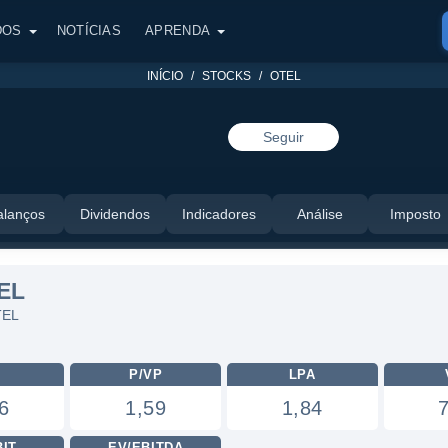
DOS
NOTÍCIAS
APRENDA
INÍCIO
STOCKS
OTEL
Seguir
alanços
Dividendos
Indicadores
Análise
Imposto
EL
TEL
L
P/VP
LPA
6
1,59
1,84
BIT
EV/EBITDA