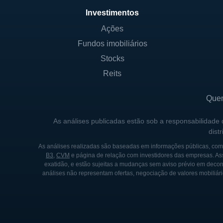
importante das operações da
Investimentos
comunicação móvel.
Ações
Fundos imobiliários
CONTEXTO GEOGRÁFICO
Stocks
A Otelco atua principalmente
Reits
conectividade. Com a missã
constantemente em busca de
Que
fundamental para a estratég
As análises publicadas estão sob a responsabilidade
particularidades de cada loca
dist
Além de atender as áreas ur
As análises realizadas são baseadas em informações públicas, como
B3
,
CVM
e página de relação com investidores das empresas. As
concentra em regiões rurais 
exatidão, e estão sujeitas a mudanças sem aviso prévio em decorr
desenvolvimento. Dessa form
análises não representam ofertas, negociação de valores mobiliári
integrar a população em um
CONTROLADORES E ESTR