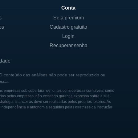
 em um mundo crescente de
Conta
s
Seja premium
os
Cadastro gratuito
Login
 desafios em termos de
Recuperar senha
 a empresa está
sa abordagem geográfica é
idade
s que possam atender às
 O conteúdo das análises não pode ser reproduzido ou
essa.
icações, a Otelco se
as empresas sob cobertura, de fontes consideradas confiáveis, como
das pelas empresas, não existindo garantia expressa sobre a sua
cações ainda está em
tégia financeiras deve ser realizadas pelos próprios leitores. As
igital e no esforço de
e independência e autonomia seguidas pelas diretrizes da Instrução