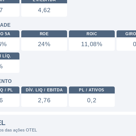
7
4,62
DADE
RO 5A
ROE
ROIC
GIRO
36%
24%
11,08%
 LÍQ.
%
ENTO
Q / PL
DÍV. LIQ / EBITDA
PL / ATIVOS
6
2,76
0,2
EL
icos das ações OTEL