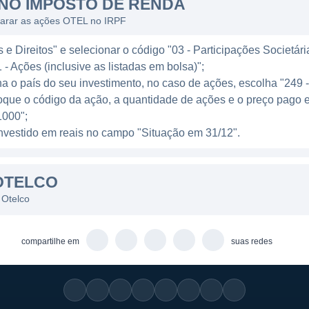
NO IMPOSTO DE RENDA
 tem se tornado cada vez mais competitivo.
larar as ações OTEL no IRPF
ura, a Otelco também se dedica a fomentar o ambiente d
e Direitos" e selecionar o código "03 - Participações Societári
iável para empresas que dependem da internet para suas
 - Ações (inclusive as listadas em bolsa)";
m agente facilitador do desenvolvimento, especialmen
ha o país do seu investimento, no caso de ações, escolha "249 
io, ajudando a transformar a dinâmica local, impulsiona
oque o código da ação, a quantidade de ações e o preço pago 
000";
l investido em reais no campo "Situação em 31/12".
OTELCO
ades em algumas linhas de negócio principais: serviços de
ransmissão de dados. Esses serviços são oferecidos co
 Otelco
 de preço e características, permitindo que os clientes
s.
compartilhe em
suas redes
a larga, por exemplo, são um dos principais focos da e
ção de sua rede e na ampliação de sua cobertura, gar
pidas e com qualidade. O setor de telefonia fixa també