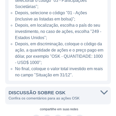
selecionar o código "03 - Participações
o transporte rodoviário, intermodal e
Societárias";
soluções de logística, permitindo que seus
Depois, selecione o código "01 - Ações
(inclusive as listadas em bolsa)";
clientes personalizem as opções conforme
Depois, em localização, escolha o país do seu
suas necessidades específicas. Essa
investimento, no caso de ações, escolha "249 -
flexibilidade é um diferencial importante da
Estados Unidos";
companhia, ajudando-a a se adaptar às
Depois, em discriminação, coloque o código da
mudanças do mercado e às exigências dos
ação, a quantidade de ações e o preço pago em
clientes.
dólar, por exemplo "OSK - QUANTIDADE: 1000
- USD$ 1000";
No final, coloque o valor total investido em reais
ATUAÇÃO DA OSK
no campo "Situação em 31/12".
O setor logístico é um dos principais motores
da economia global. A OSK, como uma das
DISCUSSÃO SOBRE OSK
principais empresas de transporte e logística,
Confira os comentários para as ações OSK
desempenha um papel crucial na
movimentação de bens, desde produtos
compartilhe em
suas redes
agrícolas até cargas industriais. O seu