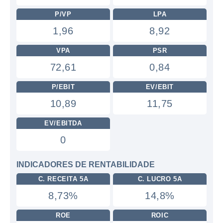
P/VP
LPA
1,96
8,92
VPA
PSR
72,61
0,84
P/EBIT
EV/EBIT
10,89
11,75
EV/EBITDA
0
INDICADORES DE RENTABILIDADE
C. RECEITA 5A
C. LUCRO 5A
8,73%
14,8%
ROE
ROIC