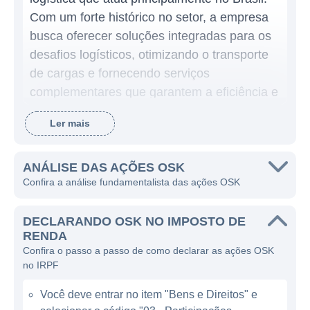
Com um forte histórico no setor, a empresa
busca oferecer soluções integradas para os
desafios logísticos, otimizando o transporte
de cargas e fornecendo serviços
complementares que garantem a eficiência e
agilidade na entrega dos seus produtos. A
Ler mais
OSK foca em atender a demanda crescente
do mercado com uma infraestrutura robusta,
comprometida com a qualidade e a
ANÁLISE DAS AÇÕES OSK
Confira a análise fundamentalista das ações OSK
segurança dos serviços prestados.
A empresa se destaca em um setor que é
DECLARANDO OSK NO IMPOSTO DE
vital para a economia, já que o transporte e a
RENDA
Confira o passo a passo de como declarar as ações OSK
logística são elementos essenciais para
no IRPF
conectar mercados, otimizar operações e
reduzir custos operacionais. A OSK possui
Você deve entrar no item "Bens e Direitos" e
uma ampla gama de serviços que abrangem