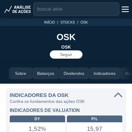
INÍCIO
STOCKS
OSK
OSK
OSK
Seguir
Sobre
Balanços
Dividendos
Indicadores
Aná
INDICADORES DA OSK
Confira os fundamentos das ações OSK
INDICADORES DE VALUATION
DY
P/L
1,52%
15,97