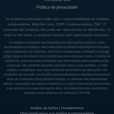
movimentação de cargas.
Política de privacidade
Além disso, a logística integrada oferece aos
clientes a possibilidade de gerir suas cadeias
As análises publicadas estão sob a responsabilidade do analista
de suprimentos de maneira mais eficiente.
independente, Marcílio Lima, CNPI Fundamentalista 7947. O
conteúdo das análises não pode ser reproduzido ou distribuído, no
Isso inclui desde o planejamento do
todo ou em parte, a qualquer terceiro sem autorização expressa.
transporte até a gestão de estoques e
As análises realizadas são baseadas em informações públicas, como
distribuição. A OSK busca constantemente
demonstrativos contábeis, fatos relevantes e demais informações fornecidas
inovar e aprimorar os seus serviços,
pelas empresas sob cobertura, de fontes consideradas confiáveis, como
B3
,
CVM
e página de relação com investidores das empresas. Assim, o Análise de
investindo em tecnologia e formando
Ações não responde pela veracidade das informações apresentadas pelas
parcerias estratégicas que ampliam sua
empresas, não existindo garantia expressa sobre a sua exatidão, e estão
sujeitas a mudanças sem aviso prévio em decorrência de alterações nas
capacidade de atender a um mercado em
condições de mercado. As decisões de investimentos e estratégia financeiras
evolução.
deve ser realizadas pelos próprios leitores. As análises não representam
ofertas, negociação de valores mobiliários ou outros instrumentos financeiros,
e se alicerçam no mais alto padrão ético, de independência e autonomia
seguidas pelas diretrizes da Instrução CVM 598.
QUEM SÃO OS CONTROLADORES E
PRINCIPAIS SÓCIOS DA OSK
Análise de Ações | Investimentos
A estrutura acionária da OSK é composta por
Descomplicamos sua análise fundamentalista