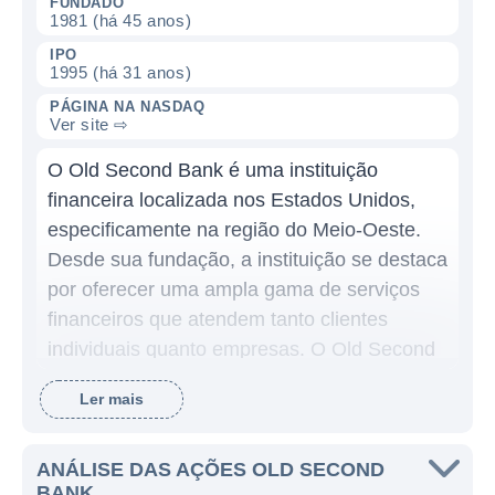
FUNDADO
1981 (há 45 anos)
IPO
1995 (há 31 anos)
PÁGINA NA NASDAQ
Ver site ⇨
O Old Second Bank é uma instituição
financeira localizada nos Estados Unidos,
especificamente na região do Meio-Oeste.
Desde sua fundação, a instituição se destaca
por oferecer uma ampla gama de serviços
financeiros que atendem tanto clientes
individuais quanto empresas. O Old Second
Bank é conhecido por sua abordagem
Ler mais
personalizada, buscando construir
relacionamentos duradouros com seus
clientes e oferecendo soluções financeiras
ANÁLISE DAS AÇÕES OLD SECOND
BANK