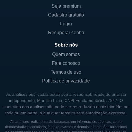
cidadãos da região. Com o passar dos anos,
Seja premium
o banco se expandiu, abrindo novas
Cadastro gratuito
agências e diversificando seus produtos e
Login
serviços, sempre mantendo um forte
Recuperar senha
compromisso com a qualidade do
Sobre nós
atendimento ao cliente.
Quem somos
Um dos marcos na história do Old Second
Fale conosco
Bank foi sua adesão ao sistema de bancos
Termos de uso
estaduais e a subsequente expansão através
Política de privacidade
de aquisições de outras instituições
financeiras menores, o que ajudou a
As análises publicadas estão sob a responsabilidade do analista
solidificar sua presença no mercado. O
independente, Marcílio Lima, CNPI Fundamentalista 7947. O
banco também se destacou em várias
conteúdo das análises não pode ser reproduzido ou distribuído, no
todo ou em parte, a qualquer terceiro sem autorização expressa.
épocas de dificuldades econômicas,
mostrando resiliência e capacidade de
As análises realizadas são baseadas em informações públicas, como
demonstrativos contábeis, fatos relevantes e demais informações fornecidas
adaptação às mudanças no ambiente