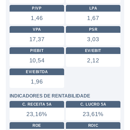
P/VP
LPA
1,46
1,67
VPA
PSR
17,37
3,03
P/EBIT
EV/EBIT
10,54
2,12
EV/EBITDA
1,96
INDICADORES DE RENTABILIDADE
C. RECEITA 5A
C. LUCRO 5A
23,16%
23,61%
ROE
ROIC