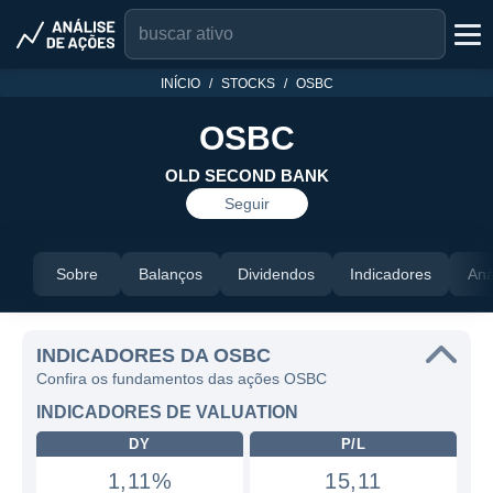
INÍCIO
STOCKS
OSBC
OSBC
OLD SECOND BANK
Seguir
Sobre
Balanços
Dividendos
Indicadores
Aná
INDICADORES DA OSBC
Confira os fundamentos das ações OSBC
INDICADORES DE VALUATION
DY
P/L
1,11%
15,11