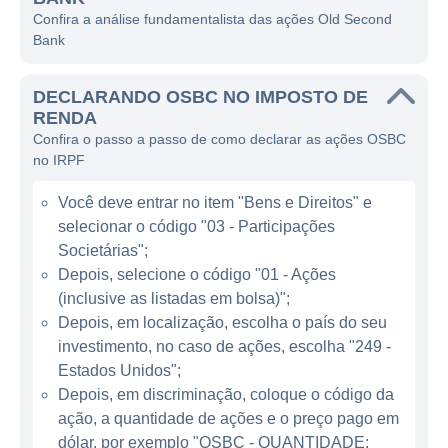
adaptadas às suas necessidades.
Confira a análise fundamentalista das ações Old Second
Bank
A profissão principal dessa instituição é ser
um banco comercial. Os serviços que ele
DECLARANDO OSBC NO IMPOSTO DE
oferece incluem contas correntes, contas de
RENDA
poupança, empréstimos pessoais,
Confira o passo a passo de como declarar as ações OSBC
empréstimos para pequenas empresas,
no IRPF
financiamentos hipotecários, bem como
Você deve entrar no item "Bens e Direitos" e
serviços de gestão patrimonial e de
selecionar o código "03 - Participações
investimentos. Através de seus produtos, o
Societárias";
Old Second Bank busca não apenas
Depois, selecione o código "01 - Ações
satisfazer as necessidades financeiras dos
(inclusive as listadas em bolsa)";
clientes, mas também se posicionar como
Depois, em localização, escolha o país do seu
um parceiro confiável para ajudar na
investimento, no caso de ações, escolha "249 -
construção de um futuro financeiro sólido.
Estados Unidos";
Depois, em discriminação, coloque o código da
ação, a quantidade de ações e o preço pago em
ATUAÇÃO DO OLD SECOND BANK
dólar, por exemplo "OSBC - QUANTIDADE: