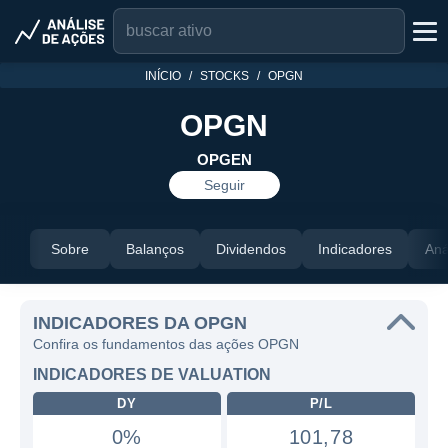
INÍCIO
STOCKS
OPGN
OPGN
OPGEN
Seguir
Sobre
Balanços
Dividendos
Indicadores
Aná
INDICADORES DA OPGN
Confira os fundamentos das ações OPGN
INDICADORES DE VALUATION
DY
P/L
0%
101,78