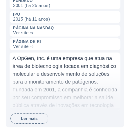
FUNDADO
2001 (há 25 anos)
IPO
2015 (há 11 anos)
PÁGINA NA NASDAQ
Ver site ⇨
PÁGINA DE RI
Ver site ⇨
A OpGen, Inc. é uma empresa que atua na
área de biotecnologia focada em diagnóstico
molecular e desenvolvimento de soluções
para o monitoramento de patógenos.
Fundada em 2001, a companhia é conhecida
por seu compromisso em melhorar a saúde
pública através de inovações em tecnologia
de testes. A OpGen utiliza uma abordagem
Ler mais
baseada em genética para detectar e
quantificar microrganismos que podem