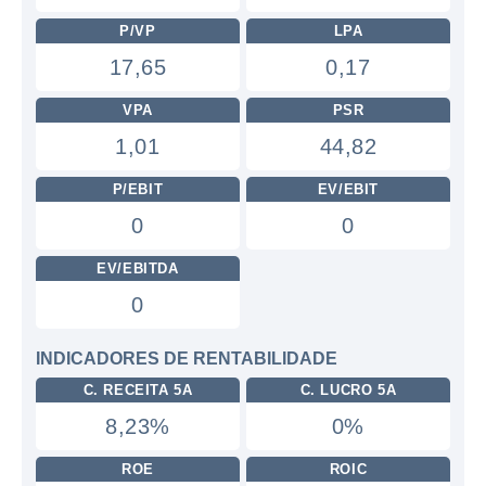
P/VP
LPA
17,65
0,17
VPA
PSR
1,01
44,82
P/EBIT
EV/EBIT
0
0
EV/EBITDA
0
INDICADORES DE RENTABILIDADE
C. RECEITA 5A
C. LUCRO 5A
8,23%
0%
ROE
ROIC