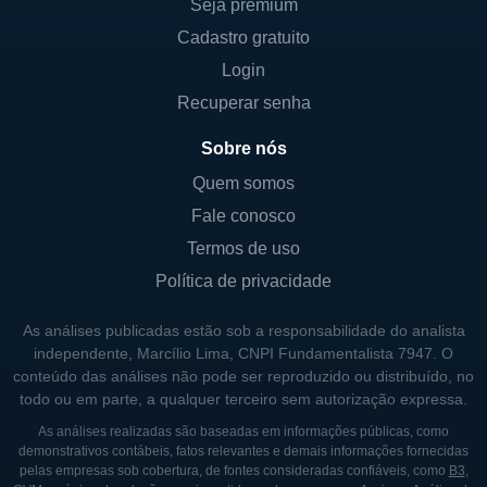
Seja premium
dados.
Cadastro gratuito
Além de seu foco em diagnósticos, a OpGen
Login
também se dedica à pesquisa e
Recuperar senha
desenvolvimento para avançar sua
tecnologia e explorar novos mercados. As
Sobre nós
iniciativas da empresa têm como propósito
Quem somos
aumentar a eficiência no diagnóstico de
Fale conosco
infecções e contribuir para a luta contra as
Termos de uso
doenças infecciosas.
Política de privacidade
CONTROLADORES E PRINCIPAIS
As análises publicadas estão sob a responsabilidade do analista
independente, Marcílio Lima, CNPI Fundamentalista 7947. O
SÓCIOS
conteúdo das análises não pode ser reproduzido ou distribuído, no
todo ou em parte, a qualquer terceiro sem autorização expressa.
Embora a OpGen seja uma empresa pública
listada na bolsa de valores, a estrutura
As análises realizadas são baseadas em informações públicas, como
demonstrativos contábeis, fatos relevantes e demais informações fornecidas
acionária pode incluir tanto investidores
pelas empresas sob cobertura, de fontes consideradas confiáveis, como
B3
,