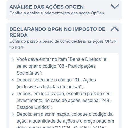
causar doenças, oferecendo informações
ANÁLISE DAS AÇÕES OPGEN
Confira a análise fundamentalista das ações OpGen
críticas para o tratamento e controle de
infecções.
DECLARANDO OPGN NO IMPOSTO DE
A principal fonte de receita da OpGen vem
RENDA
Confira o passo a passo de como declarar as ações OPGN
da venda de seus produtos e serviços, que
no IRPF
incluem ferramentas para o diagnóstico de
infecções e soluções de dados que auxiliam
Você deve entrar no item "Bens e Direitos" e
os profissionais de saúde a tomar decisões
selecionar o código "03 - Participações
mais informadas. Com uma ênfase particular
Societárias";
em patógenos bacterianos resistentes a
Depois, selecione o código "01 - Ações
(inclusive as listadas em bolsa)";
antibióticos, a empresa tem se posicionado
Depois, em localização, escolha o país do seu
como uma fornecedora vital de tecnologias
investimento, no caso de ações, escolha "249 -
que ajudam a combater a crescente ameaça
Estados Unidos";
da resistência antimicrobiana.
Depois, em discriminação, coloque o código da
ação, a quantidade de ações e o preço pago em
ATUAÇÃO DA OPGEN
dólar, por exemplo "OPGN - QUANTIDADE: