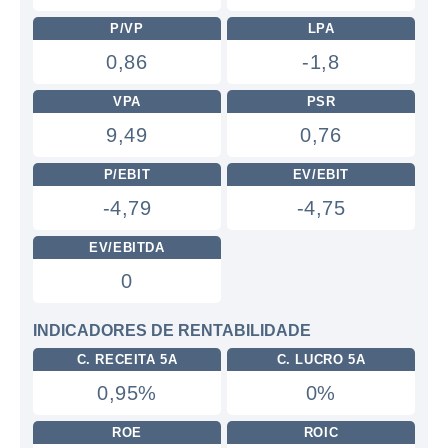
P/VP
LPA
0,86
-1,8
VPA
PSR
9,49
0,76
P/EBIT
EV/EBIT
-4,79
-4,75
EV/EBITDA
0
INDICADORES DE RENTABILIDADE
C. RECEITA 5A
C. LUCRO 5A
0,95%
0%
ROE
ROIC