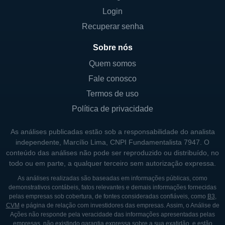
parceira estratégica por muitas empresas do
Login
setor energético. A estabilidade dos serviços
Recuperar senha
que ela oferece permite que outras
empresas do setor se concentrem em suas
Sobre nós
operações principais enquanto têm a
Quem somos
confiança de que as necessidades de
Fale conosco
infraestrutura e suporte são atendidas. Isso é
Termos de uso
particularmente importante em um setor tão
Política de privacidade
volátil como o de petróleo e gás, onde a
eficiência operacional pode resultar em
As análises publicadas estão sob a responsabilidade do analista
economias significativas.
independente, Marcílio Lima, CNPI Fundamentalista 7947. O
conteúdo das análises não pode ser reproduzido ou distribuído, no
Além disso, a Oil States possui uma filosofia
todo ou em parte, a qualquer terceiro sem autorização expressa.
que prioriza a segurança e a
As análises realizadas são baseadas em informações públicas, como
demonstrativos contábeis, fatos relevantes e demais informações fornecidas
sustentabilidade em suas operações. A
pelas empresas sob cobertura, de fontes consideradas confiáveis, como
B3
,
empresa investe em práticas que minimizam
CVM
e página de relação com investidores das empresas. Assim, o Análise de
Ações não responde pela veracidade das informações apresentadas pelas
o impacto ambiental e garantem um
empresas, não existindo garantia expressa sobre a sua exatidão, e estão