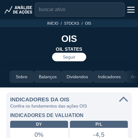
INÍCIO
STOCKS
OIS
OIS
OIL STATES
Seguir
Sobre
Balanços
Dividendos
Indicadores
Aná
INDICADORES DA OIS
Confira os fundamentos das ações OIS
INDICADORES DE VALUATION
DY
P/L
0%
-4,5