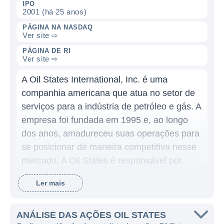
IPO
2001 (há 25 anos)
PÁGINA NA NASDAQ
Ver site ⇨
PÁGINA DE RI
Ver site ⇨
A Oil States International, Inc. é uma
companhia americana que atua no setor de
serviços para a indústria de petróleo e gás. A
empresa foi fundada em 1995 e, ao longo
dos anos, amadureceu suas operações para
se posicionar de maneira competitiva nesse
mercado. A Oil States é responsável por
oferecer uma vasta gama de serviços
Ler mais
essenciais que incluem fabricação e
engenharia de produtos, assim como
serviços de aferição, instalação e
ANÁLISE DAS AÇÕES OIL STATES