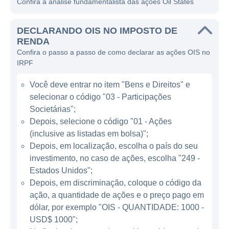
Confira a análise fundamentalista das ações Oil States
manutenção de equipamentos utilizados na
extração e produção de petróleo e gás
DECLARANDO OIS NO IMPOSTO DE
natural.
RENDA
Confira o passo a passo de como declarar as ações OIS no
O portfólio de serviços da Oil States abrange
IRPF
desde a fabricação de equipamentos de
perfuração e soluções de engenharia, até
Você deve entrar no item "Bens e Direitos" e
serviços de suporte e manutenção de
selecionar o código "03 - Participações
operações no campo. Isso a torna uma
Societárias";
fornecedora integral para empresas que
Depois, selecione o código "01 - Ações
(inclusive as listadas em bolsa)";
atuam na exploração e produção de
Depois, em localização, escolha o país do seu
hidrocarbonetos. A empresa possui uma
investimento, no caso de ações, escolha "249 -
grande especialização em produtos de fundo
Estados Unidos";
de poço, os quais são essenciais para a
Depois, em discriminação, coloque o código da
operação de plataformas de perfuração.
ação, a quantidade de ações e o preço pago em
dólar, por exemplo "OIS - QUANTIDADE: 1000 -
ATUAÇÃO DA OIL STATES
USD$ 1000";