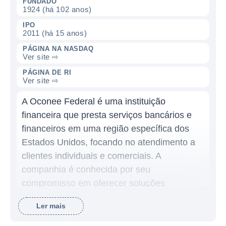
FUNDADO
1924 (há 102 anos)
IPO
2011 (há 15 anos)
PÁGINA NA NASDAQ
Ver site ⇨
PÁGINA DE RI
Ver site ⇨
A Oconee Federal é uma instituição
financeira que presta serviços bancários e
financeiros em uma região específica dos
Estados Unidos, focando no atendimento a
clientes individuais e comerciais. A
companhia é conhecida por seu
compromisso em oferecer soluções
financeiras acessíveis e de qualidade,
Ler mais
contribuindo para o desenvolvimento
econômico da área em que atua.