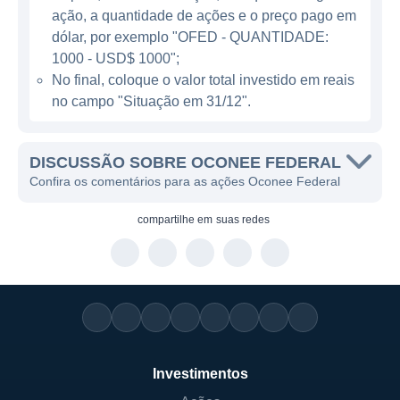
claramente voltada para o fortalecimento das
ação, a quantidade de ações e o preço pago em
comunidades em que opera. Através de suas
dólar, por exemplo "OFED - QUANTIDADE:
agências, a empresa está presente em
1000 - USD$ 1000";
No final, coloque o valor total investido em reais
diversas localidades, facilitando o acesso a
no campo "Situação em 31/12".
serviços bancários para um público amplo,
incluindo aqueles que podem não ter acesso
a grandes bancos. A instituição promove a
DISCUSSÃO SOBRE OCONEE FEDERAL
educação financeira, oferecendo workshops
Confira os comentários para as ações Oconee Federal
e recursos educativos para ajudar os clientes
compartilhe em
suas redes
a gerenciar suas finanças de maneira mais
eficaz.
A companhia acredita na importância de
desenvolver relações duradouras com seus
clientes e, por isso, investe em práticas de
atendimento que priorizam a transparência e
Investimentos
a confiança. Além disso, a Oconee Federal