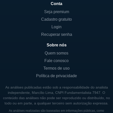
centrada no cliente visa não só a satisfação,
Conta
mas também a fidelização, o que tem se
Seja premium
mostrado eficaz na construção de uma base
Cadastro gratuito
de clientes sólida.
Login
Com uma gama diversificada de produtos, a
Recuperar senha
Oconee Federal atende tanto a pessoas
Sobre nós
físicas quanto empresas, tendo soluções
Quem somos
para empreendedores que buscam expandir
Fale conosco
seus negócios. Isso inclui empréstimos
comerciais e linhas de crédito, além de
Termos de uso
serviços de consultoria financeira para ajudar
Política de privacidade
no crescimento sustentável das empresas
As análises publicadas estão sob a responsabilidade do analista
locais.
independente, Marcílio Lima, CNPI Fundamentalista 7947. O
conteúdo das análises não pode ser reproduzido ou distribuído, no
PRESENÇA GEOGRÁFICA
todo ou em parte, a qualquer terceiro sem autorização expressa.
As análises realizadas são baseadas em informações públicas, como