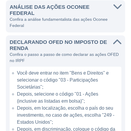
ANÁLISE DAS AÇÕES OCONEE
O Oconee Federal atua principalmente no
FEDERAL
setor bancário, oferecendo uma gama de
Confira a análise fundamentalista das ações Oconee
Federal
produtos e serviços que incluem contas
correntes, contas de poupança, empréstimos
DECLARANDO OFED NO IMPOSTO DE
pessoais, financiamentos de imóveis e
RENDA
serviços de gestão de investimentos. A
Confira o passo a passo de como declarar as ações OFED
instituição se destaca por seu foco no
no IRPF
atendimento ao cliente, buscando entender
Você deve entrar no item "Bens e Direitos" e
as necessidades específicas de cada
selecionar o código "03 - Participações
indivíduo ou empresa e oferecendo serviços
Societárias";
personalizados que atendam essas
Depois, selecione o código "01 - Ações
demandas.
(inclusive as listadas em bolsa)";
Depois, em localização, escolha o país do seu
ATUAÇÃO DA OCONEE FEDERAL
investimento, no caso de ações, escolha "249 -
Estados Unidos";
A Oconee Federal possui uma estratégia
Depois, em discriminação, coloque o código da