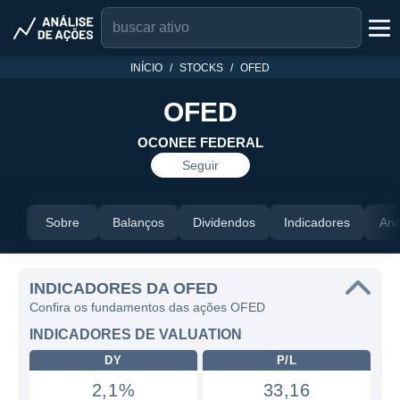
INÍCIO
STOCKS
OFED
OFED
OCONEE FEDERAL
Seguir
Sobre
Balanços
Dividendos
Indicadores
Aná
INDICADORES DA OFED
Confira os fundamentos das ações OFED
INDICADORES DE VALUATION
DY
P/L
2,1%
33,16