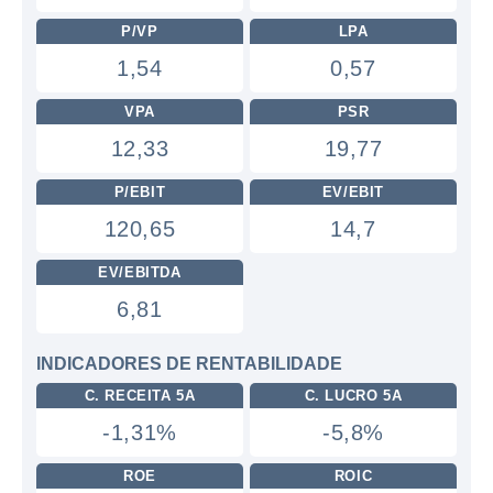
P/VP
LPA
1,54
0,57
VPA
PSR
12,33
19,77
P/EBIT
EV/EBIT
120,65
14,7
EV/EBITDA
6,81
INDICADORES DE RENTABILIDADE
C. RECEITA 5A
C. LUCRO 5A
-1,31%
-5,8%
ROE
ROIC