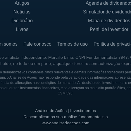
Artigos
Agenda de dividendo
expandir suas operações para outros países, construi
Notícias
Simulador de dividend
do. A busca por colaborações internacionais é uma est
squisas, mas também acessar novos mercados para seus
Dicionário
Mapa de dividendos
Livros
Perfil de investidor
à comunicação com investigadores e à construção de r
escer em um cenário competitivo no setor biofarmacêuti
m somos
Fale conosco
Termos de uso
Política de privac
S
 do analista independente, Marcílio Lima, CNPI Fundamentalista 7947.
ribuído, no todo ou em parte, a qualquer terceiro sem autorização expr
ox é caracterizada por uma composição de acionistas que
 demonstrativos contábeis, fatos relevantes e demais informações fornecidas pel
 físicas. A presença de investidores estratégicos pode 
sim, o Análise de Ações não responde pela veracidade das informações apresenta
ência de alterações nas condições de mercado. As decisões de investimentos e estra
de contatos que podem ser aproveitados para o desenv
os ou outros instrumentos financeiros, e se alicerçam no mais alto padrão ético, d
s da empresa. O governo como sócio da Nymox não é um
CVM 598.
ominantemente no setor privado.
Análise de Ações | Investimentos
cluem seu fundador e outros executivos principais, qu
Descomplicamos sua análise fundamentalista
estão da empresa. Esses indivíduos trazem experiência si
www.analisedeacoes.com
 farmacêuticas e áreas relacionadas, contribuindo para