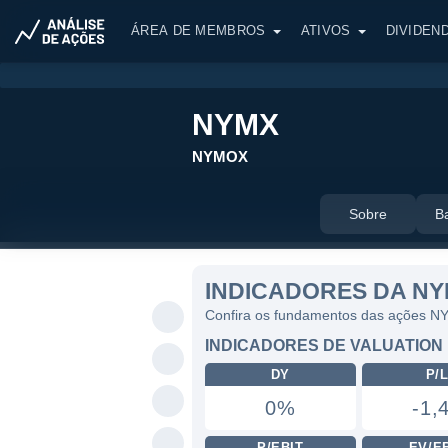
ÁREA DE MEMBROS
ATIVOS
DIVIDEN
NYMX
NYMOX
Sobre
B
INDICADORES DA N
Confira os fundamentos das ações 
INDICADORES DE VALUATION
DY
P/
0%
-1,
P/EBIT
EV/E