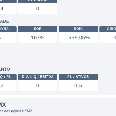
14
0
DADE
RO 5A
ROE
ROIC
GIRO
%
167%
-556,05%
ENTO
Q / PL
DÍV. LIQ / EBITDA
PL / ATIVOS
82
0
0,5
MX
ficos das ações NYMX