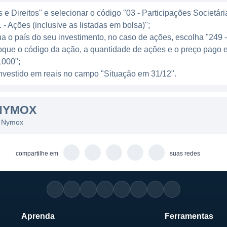
os regulatórios e clínicos são parte integrante do dese
e Direitos" e selecionar o código "03 - Participações Societári
ymox tem investido substancialmente em pesquisa e des
 - Ações (inclusive as listadas em bolsa)";
em conformidade com as normas exigidas.
ha o país do seu investimento, no caso de ações, escolha "249 
oque o código da ação, a quantidade de ações e o preço pago 
000";
l investido em reais no campo "Situação em 31/12".
ias linhas de negócios, sendo a principal delas o dese
O Fexapotide, por exemplo, está sendo estudado como um
NYMOX
ra o tratamento da HPB, representando uma opção meno
.
s Nymox
nha um papel ativo no desenvolvimento de tecnologia d
compartilhe em
suas redes
stágios de pesquisa e testes. Essa diversificação nas l
unidades e aumentar sua relevância no mercado farmacê
L
Aprenda
Ferramentas
global, embora seu principal foco esteja nos Estados