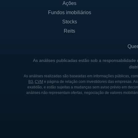
Ações
empresa também tem buscado 
Fundos imobiliários
suas oportunidades de merca
não apenas validar suas pe
Stocks
Reits
Com um recurso direcionado 
empresa se posiciona para cr
Que
CONTROLE E SOCIEDADE
As análises publicadas estão sob a responsabilidade
dist
A estrutura acionária da Nym
As análises realizadas são baseadas em informações públicas, como
institucionais quanto pessoas
B3
,
CVM
e página de relação com investidores das empresas. As
exatidão, e estão sujeitas a mudanças sem aviso prévio em decorr
também experiência e redes 
análises não representam ofertas, negociação de valores mobiliári
comercialização dos produto
que a companhia opera pred
Os controladores da Nymox in
direcionar a estratégia e a g
passadas em outras empresas