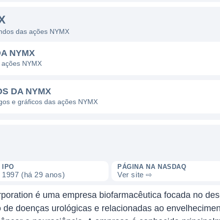
X
dendos das ações NYMX
DA NYMX
as ações NYMX
OS DA NYMX
pagos e gráficos das ações NYMX
IPO
PÁGINA NA NASDAQ
1997 (há 29 anos)
Ver site ⇨
oration é uma empresa biofarmacêutica focada no des
 de doenças urológicas e relacionadas ao envelhecimen