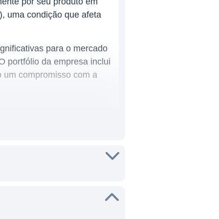
mente por seu produto em
B), uma condição que afeta
gnificativas para o mercado
O portfólio da empresa inclui
ndo um compromisso com a
vando em consideração o
as em tecnologias que
 no tratamento de condições
antes de serem
omum na indústria