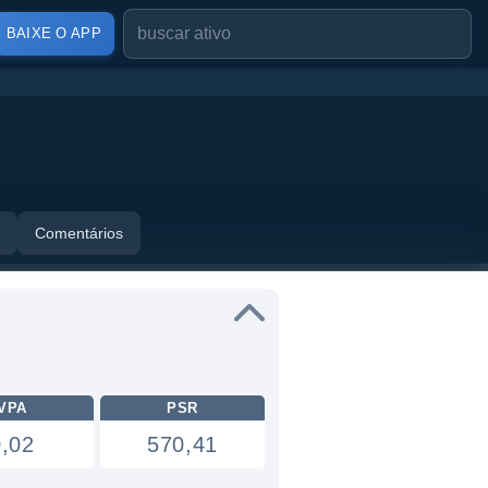
BAIXE O APP
Comentários
VPA
PSR
0,02
570,41