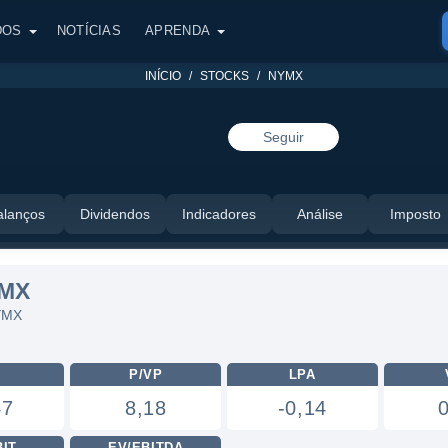
DOS
NOTÍCIAS
APRENDA
INÍCIO
STOCKS
NYMX
Seguir
alanços
Dividendos
Indicadores
Análise
Imposto
YMX
NYMX
L
P/VP
LPA
47
8,18
-0,14
BIT
EV/EBITDA