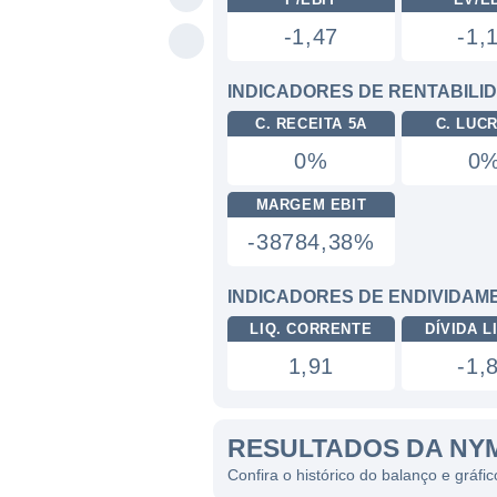
-1,47
-1,
INDICADORES DE RENTABILI
C. RECEITA 5A
C. LUC
0%
0
MARGEM EBIT
-38784,38%
INDICADORES DE ENDIVIDAM
LIQ. CORRENTE
DÍVIDA LI
1,91
-1,
RESULTADOS DA NY
Confira o histórico do balanço e grá