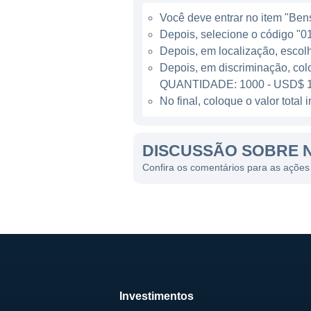
farmacêutica, onde os desafi
Você deve entrar no item "Bens 
medicamentos. Por isso, a N
Depois, selecione o código "01
que seus produtos estejam 
Depois, em localização, escol
Depois, em discriminação, col
LINHAS DE NEGÓCIOS
QUANTIDADE: 1000 - USD$ 1
No final, coloque o valor tota
A Nymox se concentra em vár
para condições urológicas. 
DISCUSSÃO SOBRE 
procedimentos cirúrgicos pa
com menos efeitos colaterais
Confira os comentários para as açõe
Além disso, a Nymox desempe
com produtos em diferentes e
Nymox explorar várias oport
ATUAÇÃO INTERNACIONA
Investimentos
A Nymox detém uma presença 