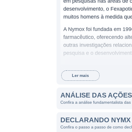
em pesquisas nas áreas de c
desenvolvimento, o Fexapotid
muitos homens à medida qu
A Nymox foi fundada em 1996
farmacêutico, oferecendo alte
outras investigações relaci
pesquisa e o desenvolviment
ATUAÇÃO DA NYMOX
Ler mais
A atuação da Nymox está cen
compromisso com a inovação
ANÁLISE DAS AÇÕE
podem oferecer benefícios clí
Confira a análise fundamentalista da
relacionadas à próstata, ma
Os produtos da Nymox geralm
DECLARANDO NYMX 
comercializados, o que impl
Confira o passo a passo de como dec