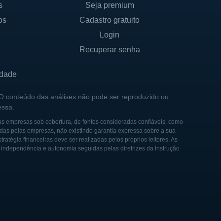
s
Seja premium
ndo parcerias e ampliando
os
Cadastro gratuito
ratégia que permite à Nymox
 produtos.
Login
Recuperar senha
edes de colaboração, a
co global.
idade
 O conteúdo das análises não pode ser reproduzido ou
essa.
 inclui tanto investidores
as empresas sob cobertura, de fontes consideradas confiáveis, como
trazer não apenas capital, mas
das pelas empresas, não existindo garantia expressa sobre a sua
tégia financeiras deve ser realizadas pelos próprios leitores. As
olvimento e a
e independência e autonomia seguidas pelas diretrizes da Instrução
 fator relevante, uma vez
e são responsáveis por
gnificativa de suas carreiras
 a cultura de inovação e