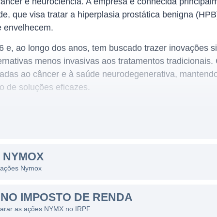
âncer e neurociência. A empresa é conhecida principal
e, que visa tratar a hiperplasia prostática benigna (HP
e envelhecem.
 e, ao longo dos anos, tem buscado trazer inovações si
rnativas menos invasivas aos tratamentos tradicionais. 
onadas ao câncer e à saúde neurodegenerativa, mante
o de soluções eficazes.
trada na pesquisa e desenvolvimento farmacêutico, le
 e a qualidade. A empresa desenvolve terapias basead
S NYMOX
nicos significativos, sendo que seu foco principal está
s ações Nymox
s também se expande para outras áreas médicas.
ente requerem aprovações regulatórias significativas 
NO IMPOSTO DE RENDA
ica em um processo longo e complexo. Este cenário é c
larar as ações NYMX no IRPF