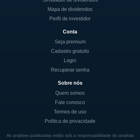
notícias; a Book Publishing, com a
Mapa de dividendos
HarperCollins; e a Digital Real Estate
Perfil de investidor
Services, que abrange várias plataformas de
Conta
tecnologia e serviços digitais. Este modelo
de negócios multifacetado permite à
Seja premium
empresa se adaptar rapidamente às
Cadastro gratuito
mudanças nas preferências do consumidor e
Login
na tecnologia.
Recuperar senha
Sobre nós
A NEWS CORPORATION HOJE
Quem somos
Atualmente, a News Corporation é
Fale conosco
reconhecida por seu forte compromisso com
Termos de uso
a qualidade do jornalismo, apesar dos
Política de privacidade
desafios enfrentados pela indústria. O
conteúdo produzido pela empresa é
As análises publicadas estão sob a responsabilidade do analista
amplamente consumido em todo o mundo, e