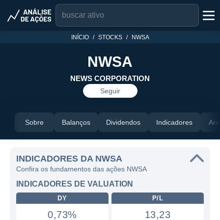
INÍCIO
STOCKS
NWSA
NWSA
NEWS CORPORATION
Seguir
Sobre
Balanços
Dividendos
Indicadores
Aná
INDICADORES DA NWSA
Confira os fundamentos das ações NWSA
INDICADORES DE VALUATION
DY
P/L
0,73%
13,23