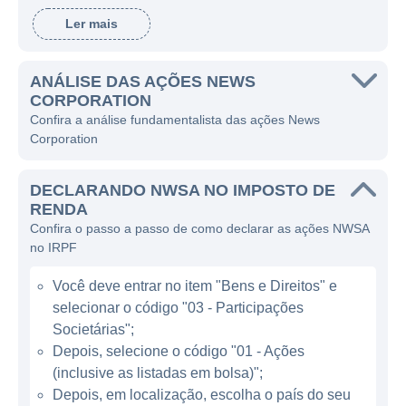
rádio e serviços digitais. Fundada por Rupert
Ler mais
Murdoch, a empresa tem desempenhado um
papel significativo na transformação e
evolução da mídia global ao longo das
ANÁLISE DAS AÇÕES NEWS
CORPORATION
décadas.
Confira a análise fundamentalista das ações News
Corporation
Com sede em Nova York, a News Corp
opera em vários países, incluindo Estados
DECLARANDO NWSA NO IMPOSTO DE
Unidos, Reino Unido, Austrália e outras
RENDA
regiões. A empresa se divide em várias
Confira o passo a passo de como declarar as ações NWSA
divisões que incluem: publicações de jornais,
no IRPF
que englobam jornais renomados como The
Você deve entrar no item "Bens e Direitos" e
Wall Street Journal e The Times; editoras de
selecionar o código "03 - Participações
livros, como a HarperCollins; e operações de
Societárias";
mídia digital, refletindo sua adaptação às
Depois, selecione o código "01 - Ações
novas tendências de consumo de mídia. O
(inclusive as listadas em bolsa)";
modelo de negócios da empresa gira em
Depois, em localização, escolha o país do seu